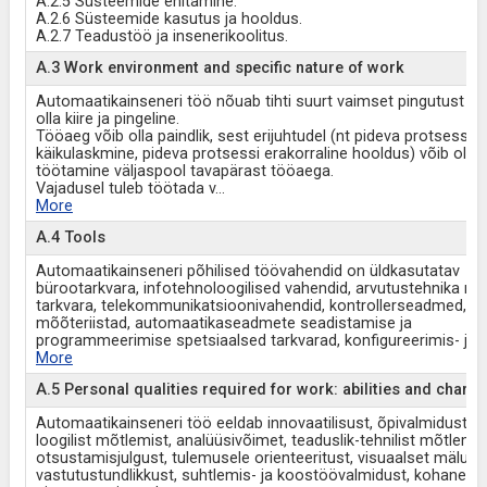
A.2.5 Süsteemide ehitamine.
A.2.6 Süsteemide kasutus ja hooldus.
A.2.7 Teadustöö ja insenerikoolitus.
A.3 Work environment and specific nature of work
Automaatikainseneri töö nõuab tihti suurt vaimset pingutust ni
olla kiire ja pingeline.
Tööaeg võib olla paindlik, sest erijuhtudel (nt pideva protsessi
käikulaskmine, pideva protsessi erakorraline hooldus) võib olla v
töötamine väljaspool tavapärast tööaega.
Vajadusel tuleb töötada v
...
More
A.4 Tools
Automaatikainseneri põhilised töövahendid on üldkasutatav
bürootarkvara, infotehnoloogilised vahendid, arvutustehnika riist
tarkvara, telekommunikatsioonivahendid, kontrollerseadmed,
mõõteriistad, automaatikaseadmete seadistamise ja
programmeerimise spetsiaalsed tarkvarad, konfigureerimis- ja 
More
A.5 Personal qualities required for work: abilities and charac
Automaatikainseneri töö eeldab innovaatilisust, õpivalmidust, kii
loogilist mõtlemist, analüüsivõimet, teaduslik-tehnilist mõtlemis
otsustamisjulgust, tulemusele orienteeritust, visuaalset mälu, t
vastutustundlikkust, suhtlemis- ja koostöövalmidust, kohanem