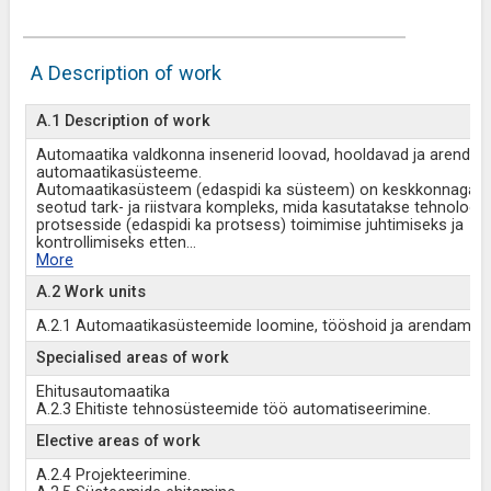
A Description of work
A.1 Description of work
Automaatika valdkonna insenerid loovad, hooldavad ja arendav
automaatikasüsteeme.
Automaatikasüsteem (edaspidi ka süsteem) on keskkonnaga v
seotud tark- ja riistvara kompleks, mida kasutatakse tehnoloogi
protsesside (edaspidi ka protsess) toimimise juhtimiseks ja
kontrollimiseks etten
...
More
A.2 Work units
A.2.1 Automaatikasüsteemide loomine, tööshoid ja arendamine
Specialised areas of work
Ehitusautomaatika
A.2.3 Ehitiste tehnosüsteemide töö automatiseerimine.
Elective areas of work
A.2.4 Projekteerimine.