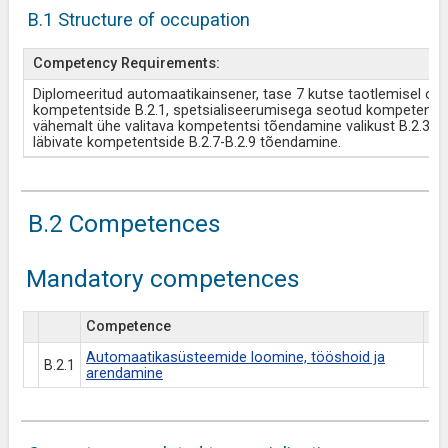
B.1 Structure of occupation
Competency Requirements:
Diplomeeritud automaatikainsener, tase 7 kutse taotlemisel on
kompetentside B.2.1, spetsialiseerumisega seotud kompetentsi 
vähemalt ühe valitava kompetentsi tõendamine valikust B.2.3–B.
läbivate kompetentside B.2.7-B.2.9 tõendamine.
B.2 Competences
Mandatory competences
Competence
Es
Automaatikasüsteemide loomine, tööshoid ja
B.2.1
arendamine