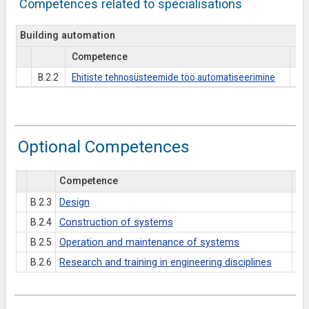
Competences related to specialisations
Building automation
Competence
Es
B.2.2
Ehitiste tehnosüsteemide töö automatiseerimine
Optional Competences
Competence
Es
B.2.3
Design
B.2.4
Construction of systems
B.2.5
Operation and maintenance of systems
B.2.6
Research and training in engineering disciplines