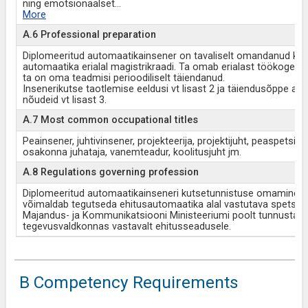
ning emotsionaalset
...
More
A.6 Professional preparation
Diplomeeritud automaatikainsener on tavaliselt omandanud kõr
automaatika erialal magistrikraadi. Ta omab erialast töökogemu
ta on oma teadmisi perioodiliselt täiendanud.
Insenerikutse taotlemise eeldusi vt lisast 2 ja täiendusõppe ar
nõudeid vt lisast 3.
A.7 Most common occupational titles
Peainsener, juhtivinsener, projekteerija, projektijuht, peaspetsialis
osakonna juhataja, vanemteadur, koolitusjuht jm.
A.8 Regulations governing profession
Diplomeeritud automaatikainseneri kutsetunnistuse omamine
võimaldab tegutseda ehitusautomaatika alal vastutava spetsiali
Majandus- ja Kommunikatsiooni Ministeeriumi poolt tunnustat
tegevusvaldkonnas vastavalt ehitusseadusele.
B Competency Requirements