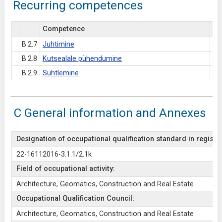
Recurring competences
Competence
Es
B.2.7
Juhtimine
B.2.8
Kutsealale pühendumine
B.2.9
Suhtlemine
C General information and Annexes
Designation of occupational qualification standard in register
22-16112016-3.1.1/2.1k
Field of occupational activity:
Architecture, Geomatics, Construction and Real Estate
Occupational Qualification Council:
Architecture, Geomatics, Construction and Real Estate