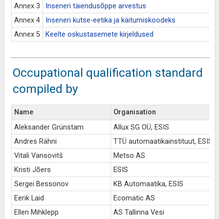
Annex 3
Inseneri täiendusõppe arvestus
Annex 4
Inseneri kutse-eetika ja käitumiskoodeks
Annex 5
Keelte oskustasemete kirjeldused
Occupational qualification standard
compiled by
Name
Organisation
Aleksander Grünstam
Allux SG OÜ, ESIS
Andres Rähni
TTÜ automaatikainstituut, ESIS
Vitali Vansovitš
Metso AS
Kristi Jõers
ESIS
Sergei Bessonov
KB Automaatika, ESIS
Eerik Laid
Ecomatic AS
Ellen Mihklepp
AS Tallinna Vesi