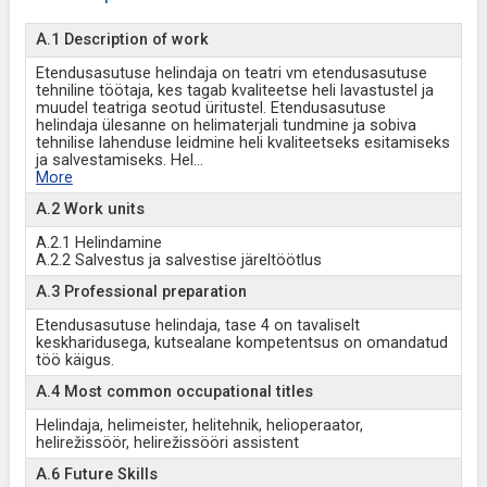
A.1 Description of work
Etendusasutuse helindaja on teatri vm etendusasutuse
tehniline töötaja, kes tagab kvaliteetse heli lavastustel ja
muudel teatriga seotud üritustel. Etendusasutuse
helindaja ülesanne on helimaterjali tundmine ja sobiva
tehnilise lahenduse leidmine heli kvaliteetseks esitamiseks
ja salvestamiseks. Hel
...
More
A.2 Work units
A.2.1 Helindamine
A.2.2 Salvestus ja salvestise järeltöötlus
A.3 Professional preparation
Etendusasutuse helindaja, tase 4 on tavaliselt
keskharidusega, kutsealane kompetentsus on omandatud
töö käigus.
A.4 Most common occupational titles
Helindaja, helimeister, helitehnik, helioperaator,
helirežissöör, helirežissööri assistent
A.6 Future Skills