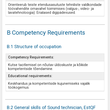
Orienteerub teiste etendusasutuste tehniliste valdkondade
töövahendite omavahel toimimises (valgus-, video- ja
lavatehnoloogia). Erialased digipädevused.
B Competency Requirements
B.1 Structure of occupation
Competency Requirements:
Kutse taotlemisel on nõutav üldoskuste ja kõikide
kompetentside tõendamine.
Educational requirements:
Keskharidus ja kompetentside kujunemiseks vajalik
töökogemus.
B.2 General skills of Sound technician, EstQF