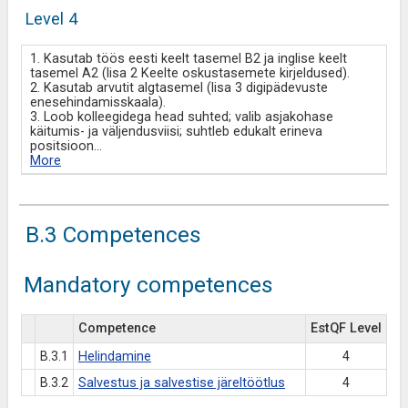
Level 4
1. Kasutab töös eesti keelt tasemel B2 ja inglise keelt
tasemel A2 (lisa 2 Keelte oskustasemete kirjeldused).
2. Kasutab arvutit algtasemel (lisa 3 digipädevuste
enesehindamisskaala).
3. Loob kolleegidega head suhted; valib asjakohase
käitumis- ja väljendusviisi; suhtleb edukalt erineva
positsioon
...
More
B.3 Competences
Mandatory competences
Competence
EstQF Level
B.3.1
Helindamine
4
B.3.2
Salvestus ja salvestise järeltöötlus
4