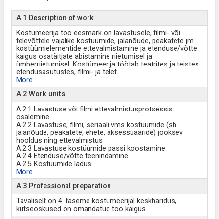
A.1 Description of work
Kostümeerija töö eesmärk on lavastusele, filmi- või
televõttele vajalike kostüümide, jalanõude, peakatete jm
kostüümielementide ettevalmistamine ja etenduse/võtte
käigus osatäitjate abistamine riietumisel ja
ümberriietumisel. Kostümeerija töötab teatrites ja teistes
etendusasutustes, filmi- ja telet
...
More
A.2 Work units
A.2.1 Lavastuse või filmi ettevalmistusprotsessis
osalemine
A.2.2 Lavastuse, filmi, seriaali vms kostüümide (sh
jalanõude, peakatete, ehete, aksessuaaride) jooksev
hooldus ning ettevalmistus
A.2.3 Lavastuse kostüümide passi koostamine
A.2.4 Etenduse/võtte teenindamine
A.2.5 Kostüümide ladus
...
More
A.3 Professional preparation
Tavaliselt on 4. taseme kostümeerijal keskharidus,
kutseoskused on omandatud töö käigus.