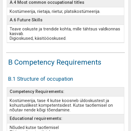
A.4 Most common occupational titles
Kostümeerija, riietaja, riietur, platsikostümeerija.
A.6 Future Skills
Teave oskuste ja trendide kohta, mille tähtsus valdkonnas
kasvab.
Digioskused, käsitööoskused.
B Competency Requirements
B.1 Structure of occupation
Competency Requirements:
Kostümeerija, tase 4 kutse koosneb üldoskustest ja
kohustuslikest kompetentsidest. Kutse taotlemisel on
nõutav nende kõigi tõendamine.
Educational requirements:
Nõuded kutse taotlemisel