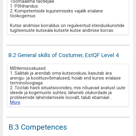
Töömaailma taotlejale
1. Põhiharidus
2. Kompetentside kujunemiseks vajalik erialane
töökogemus
Kutse andmise korraldus on reguleeritud etenduskunstide
tugiteenuste kutseala kutsete kutse andmise korras.
B.2 General skills of Costumer, EstQF Level 4
Mõtlemisoskused
1. Säilitab ja arendab oma kutseoskusi; kasutab ära
arengu- ja koolitusvõimalused; hoiab end kursis erialase
terminoloogiaga.
2. Töötab hästi situatsioonides, mis nõuavad avatust uute
ideede ja kogemuste suhtes; läheneb olukordade ja
probleemide lahendamisele loovalt; talub ebamäär
...
More
B.3 Competences