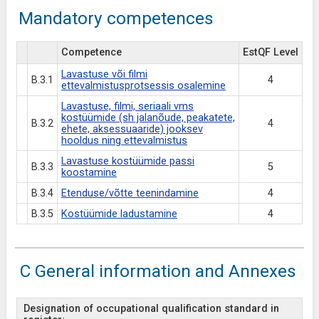
Mandatory competences
Competence
EstQF Level
Lavastuse või filmi
B.3.1
4
ettevalmistusprotsessis osalemine
Lavastuse, filmi, seriaali vms
kostüümide (sh jalanõude, peakatete,
B.3.2
4
ehete, aksessuaaride) jooksev
hooldus ning ettevalmistus
Lavastuse kostüümide passi
B.3.3
5
koostamine
B.3.4
Etenduse/võtte teenindamine
4
B.3.5
Kostüümide ladustamine
4
C General information and Annexes
Designation of occupational qualification standard in