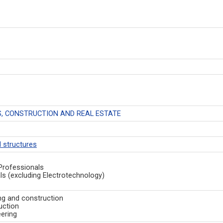
, CONSTRUCTION AND REAL ESTATE
d structures
Professionals
ls (excluding Electrotechnology)
ng and construction
uction
eering