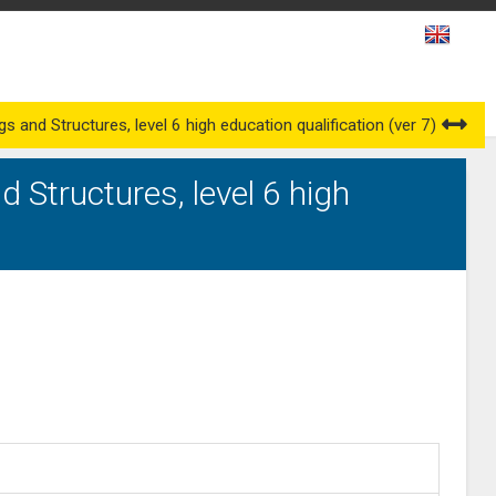
es
Awarding Bodies
Occupational Qualification Councils
ngs and Structures, level 6 high education qualification (ver 7)
d Structures, level 6 high