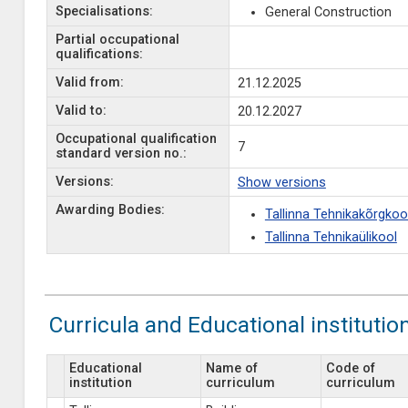
Specialisations:
General Construction
Partial occupational
qualifications:
Valid from:
21.12.2025
Valid to:
20.12.2027
Occupational qualification
7
standard version no.:
Versions:
Show versions
Awarding Bodies:
Tallinna Tehnikakõrgkoo
Tallinna Tehnikaülikool
Curricula and Educational institutio
Educational
Name of
Code of
institution
curriculum
curriculum