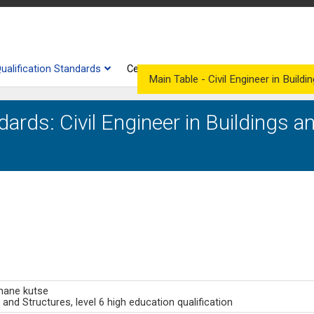
ualification Standards
Certificate Supplements
Competenc
Main Table - Civil Engineer in Buildi
ards: Civil Engineer in Buildings an
smane kutse
s and Structures, level 6 high education qualification