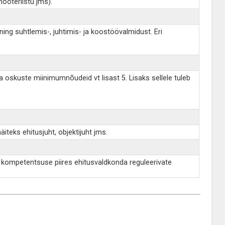
õõteriistu jms).
ing suhtlemis-, juhtimis- ja koostöövalmidust. Eri
a oskuste miinimumnõudeid vt lisast 5. Lisaks sellele tuleb
iteks ehitusjuht, objektijuht jms.
ud kompetentsuse piires ehitusvaldkonda reguleerivate