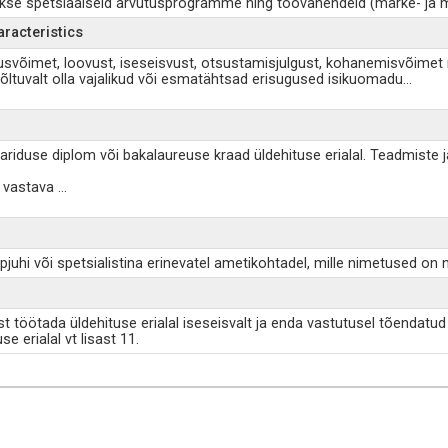
takse spetsiaalseid arvutusprogramme ning töövahendeid (märke- ja m
aracteristics
lusvõimet, loovust, iseseisvust, otsustamisjulgust, kohanemisvõimet n
sõltuvalt olla vajalikud või esmatähtsad erisugused isikuomadu
...
riduse diplom või bakalaureuse kraad üldehituse erialal. Teadmiste j
e vastava
...
juhi või spetsialistina erinevatel ametikohtadel, mille nimetused on nä
st töötada üldehituse erialal iseseisvalt ja enda vastutusel tõendat
e erialal vt lisast 11.