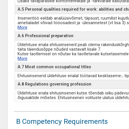
Lisaks tavapärasele kontoritehnikale ja -tarkvarale kasuta
A.5 Personal qualities required for work: abilities and ch
Inseneritöö eeldab analüüsivõimet, täpsust, ruumilist kujut
ametialadel võivad tööosadest ja -ülesannetest (vt lisa 3) 
More
A.6 Professional preparation
Üldehituse eriala ehitusinseneril peab olema rakenduskõrgha
täita täiendusõppe nõuded vastavalt lisale 7.
Kutse taotlemisel on nõutav ka taotletavale kutsetasemel
More
A.7 Most common occupational titles
Ehitusinsenerid üldehituse erialal töötavad kesktaseme-, tipp
A.8 Regulations governing profession
Üldehituse eriala ehitusinseneri kutse tõendab isiku pädevu
õigusaktide mõistes. Ehitusinseneri volituste ulatus üldehitus
B Competency Requirements