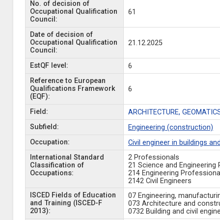
No. of decision of
Occupational Qualification
61
Council:
Date of decision of
Occupational Qualification
21.12.2025
Council:
EstQF level:
6
Reference to European
Qualifications Framework
6
(EQF):
Field:
ARCHITECTURE, GEOMATICS
Subfield:
Engineering (construction)
Occupation:
Civil engineer in buildings an
International Standard
2 Professionals
Classification of
21 Science and Engineering 
Occupations:
214 Engineering Professiona
2142 Civil Engineers
ISCED Fields of Education
07 Engineering, manufacturi
and Training (ISCED-F
073 Architecture and constr
2013):
0732 Building and civil engin