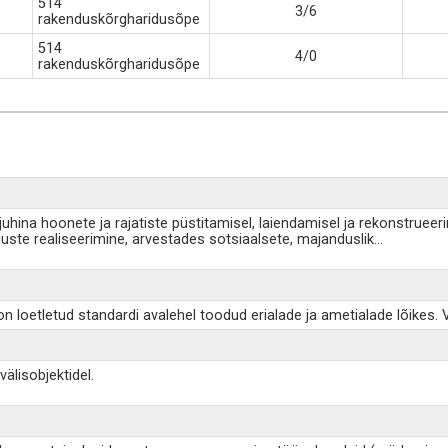
514
3/6
rakenduskõrgharidusõpe
514
4/0
rakenduskõrgharidusõpe
uhina hoonete ja rajatiste püstitamisel, laiendamisel ja rekonstruee
uste realiseerimine, arvestades sotsiaalsete, majanduslik
...
on loetletud standardi avalehel toodud erialade ja ametialade lõikes. 
älisobjektidel.