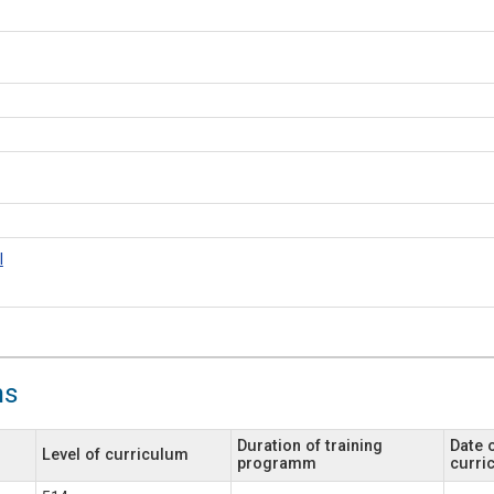
l
ns
Duration of training
Date o
Level of curriculum
programm
curri