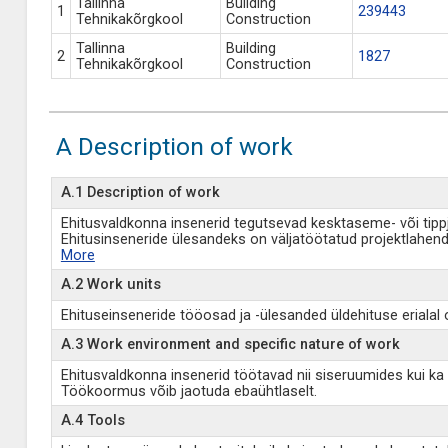
Tallinna
Building
1
239443
Tehnikakõrgkool
Construction
Tallinna
Building
2
1827
Tehnikakõrgkool
Construction
A Description of work
A.1 Description of work
Ehitusvaldkonna insenerid tegutsevad kesktaseme- või tippj
Ehitusinseneride ülesandeks on väljatöötatud projektlahend
More
A.2 Work units
Ehituseinseneride tööosad ja -ülesanded üldehituse erialal 
A.3 Work environment and specific nature of work
Ehitusvaldkonna insenerid töötavad nii siseruumides kui ka v
Töökoormus võib jaotuda ebaühtlaselt.
A.4 Tools