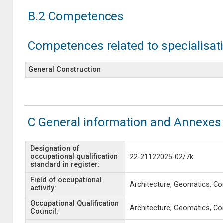
B.2 Competences
Competences related to specialisat
General Construction
C General information and Annexes
Designation of
occupational qualification
22-21122025-02/7k
standard in register:
Field of occupational
Architecture, Geomatics, Co
activity:
Occupational Qualification
Architecture, Geomatics, Co
Council: