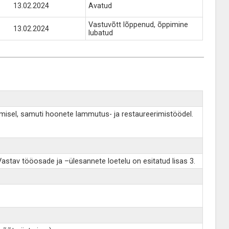
13.02.2024
Avatud
Vastuvõtt lõppenud, õppimine
13.02.2024
lubatud
rimisel, samuti hoonete lammutus- ja restaureerimistöödel.
Vastav tööosade ja –ülesannete loetelu on esitatud lisas 3.