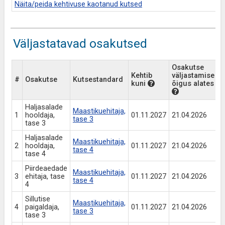
Näita/peida kehtivuse kaotanud kutsed
Väljastatavad osakutsed
Osakutse
O
Kehtib
väljastamise
#
Osakutse
Kutsestandard
v
kuni
õigus alates
õ
Haljasalade
Maastikuehitaja,
1
hooldaja,
01.11.2027
21.04.2026
t
tase 3
tase 3
Haljasalade
Maastikuehitaja,
2
hooldaja,
01.11.2027
21.04.2026
t
tase 4
tase 4
Piirdeaedade
Maastikuehitaja,
3
ehitaja, tase
01.11.2027
21.04.2026
t
tase 4
4
Sillutise
Maastikuehitaja,
4
paigaldaja,
01.11.2027
21.04.2026
t
tase 3
tase 3