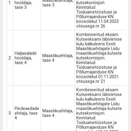
Maastikuehitaja,
1
hooldaja,
kutsekomisjon.
1
tase 3
tase 3
Kinnitatud
Toiduainetööstuse ja
Põllumajanduse KN
koosolekul 11.04.2023
otsusega nr 26
Kombineeritud eksam.
Kutseeksami läbiviimise
kulu kalkuleeris Eesti
Maastikuehitajate Liidu
Haljasalade
maastikuehitaja kutsete
Maastikuehitaja,
2
hooldaja,
kutsekomisjon.
1
tase 4
tase 4
Kinnitatud
Toiduainetööstuse ja
Põllumajanduse KN
koosolekul 01.11.2021
otsusega nr 21
Kombineeritud eksam.
Kutseeksami läbiviimise
kulu kalkuleeris Eesti
Maastikuehitajate Liidu
Piirdeaedade
maastikuehitaja kutsete
Maastikuehitaja,
3
ehitaja, tase
kutsekomisjon.
1
tase 4
4
Kinnitatud
Toiduainetööstuse ja
Põllumajanduse KN