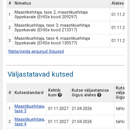
#
Nimetus
Alates
Maastikehitaja, tase 2, maastikuehitaja
1
01.11.202
õppekavale (EHISe kood 209297)
Maastikuehitaja, tase 3; maastikuehitaja
2
01.11.202
õppekavale (EHISe kood 213317)
Maastikuehitaja, tase 4; maastikuehitaja
3
01.11.202
õppekavale (EHISe kood 130577)
Näita/peida aegunud õigused
Väljastatavad kutsed
Kutse
Kehtib
Kutse väljastamise
#
Kutsestandard
väljas
kuni
õigus alates
õigus 
Maastikuehitaja,
1
01.11.2027
21.04.2026
tähtaja
tase 3
Maastikuehitaja,
2
01.11.2027
21.04.2026
tähtaja
tase 4