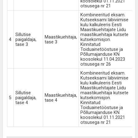
koosolekul 01.11.2021
otsusega nr 21
Kombineeritud eksam.
Kutseeksami läbiviimise
kulu kalkuleeris Eesti
Maastikuehitajate Liidu
Sillutise
maastikuehitaja kutsete
Maastikuehitaja,
4
paigaldaja,
kutsekomisjon.
1
tase 3
tase 3
Kinnitatud
Toiduainetööstuse ja
Põllumajanduse KN
koosolekul 11.04.2023
otsusega nr 26
Kombineeritud eksam.
Kutseeksami läbiviimise
kulu kalkuleeris Eesti
Maastikuehitajate Liidu
Sillutise
maastikuehitaja kutsete
Maastikuehitaja,
5
paigaldaja,
kutsekomisjon.
1
tase 4
tase 4
Kinnitatud
Toiduainetööstuse ja
Põllumajanduse KN
koosolekul 01.11.2021
otsusega nr 21