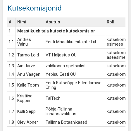
Kutsekomisjonid
#
Nimi
Asutus
Roll
1
Maastikuehitaja kutsete kutsekomisjon
Andres
kutsekomisj
1.1
Eesti Maastikuehitajate Liit
Vainu
esimees
kutsekomisj
1.2
Tarmo Loid
VT Haljastus OÜ
aseesimees
1.3
Ain Järve
valdkonna spetsialist
kutsekomisjo
1.4
Anu Vaagen
Yebisu Eesti OÜ
kutsekomisjo
Eesti Kutseõppe Edendamise
1.5
Kalle Toom
kutsekomisjo
Ühing
Kristiina
1.6
TalTech
kutsekomisjo
Kupper
Põhja-Tallinna
1.7
Külli Sepp
kutsekomisjo
linnaosavalitsus
1.8
Olev Abner
Tallinna Botaanikaaed
kutsekomisjo