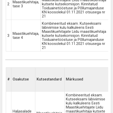
Maastikuehitajate Liidu maastikuehitaja
Maastikuehitaja,
2
kutsete kutsekomisjon. Kinnitatud
1
tase 3
Toiduainetööstuse ja Põllumajanduse
KN koosolekul 01.11.2021 otsusega nr
21
Kombineeritud eksam. Kutseeksami
läbiviimise kulu kalkuleeris Eesti
Maastikuehitajate Liidu maastikuehitaja
Maastikuehitaja,
3
kutsete kutsekomisjon. Kinnitatud
1
tase 4
Toiduainetööstuse ja Põllumajanduse
KN koosolekul 01.11.2021 otsusega nr
21
K
l
#
Osakutse
Kutsestandard
Märkused
k
l
t
Kombineeritud eksam.
Kutseeksami läbiviimise
kulu kalkuleeris Eesti
Maastikuehitajate Liidu
Haljasalade
maastikuehitaja kutsete