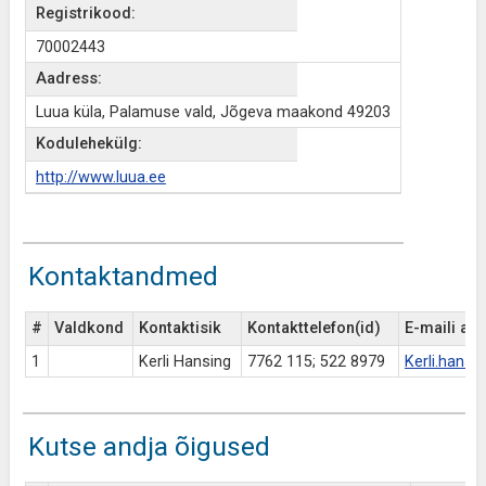
Registrikood:
70002443
Aadress:
Luua küla, Palamuse vald, Jõgeva maakond 49203
Kodulehekülg:
http://www.luua.ee
Kontaktandmed
#
Valdkond
Kontaktisik
Kontakttelefon(id)
E-maili aa
1
Kerli Hansing
7762 115; 522 8979
Kerli.hansi
Kutse andja õigused