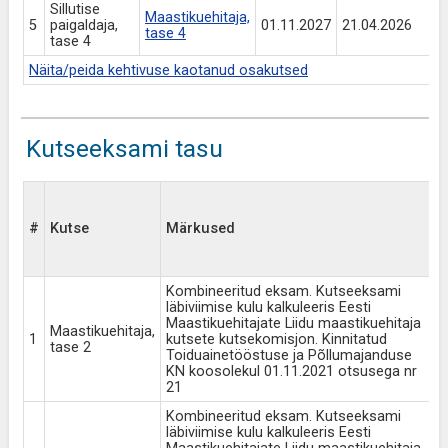
Sillutise
Maastikuehitaja,
5
paigaldaja,
01.11.2027
21.04.2026
t
tase 4
tase 4
Näita/peida kehtivuse kaotanud osakutsed
Kutseeksami tasu
K
l
#
Kutse
Märkused
k
l
t
Kombineeritud eksam. Kutseeksami
läbiviimise kulu kalkuleeris Eesti
Maastikuehitajate Liidu maastikuehitaja
Maastikuehitaja,
1
kutsete kutsekomisjon. Kinnitatud
1
tase 2
Toiduainetööstuse ja Põllumajanduse
KN koosolekul 01.11.2021 otsusega nr
21
Kombineeritud eksam. Kutseeksami
läbiviimise kulu kalkuleeris Eesti