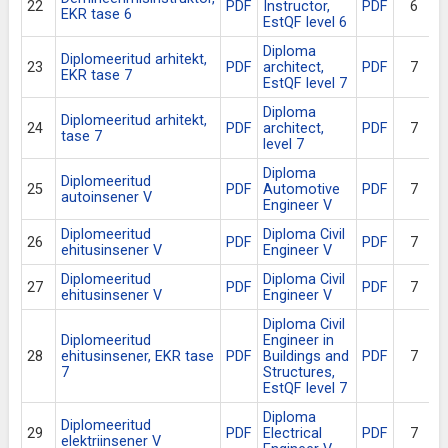
22
PDF
Instructor,
PDF
6
EKR tase 6
t
EstQF level 6
Diploma
Diplomeeritud arhitekt,
D
23
PDF
architect,
PDF
7
EKR tase 7
t
EstQF level 7
Diploma
Diplomeeritud arhitekt,
D
24
PDF
architect,
PDF
7
tase 7
t
level 7
Diploma
Diplomeeritud
D
25
PDF
Automotive
PDF
7
autoinsener V
a
Engineer V
Diplomeeritud
Diploma Civil
D
26
PDF
PDF
7
ehitusinsener V
Engineer V
e
Diplomeeritud
Diploma Civil
D
27
PDF
PDF
7
ehitusinsener V
Engineer V
e
Diploma Civil
Diplomeeritud
Engineer in
D
28
ehitusinsener, EKR tase
PDF
Buildings and
PDF
7
e
7
Structures,
EstQF level 7
Diploma
Diplomeeritud
D
29
PDF
Electrical
PDF
7
elektriinsener V
e