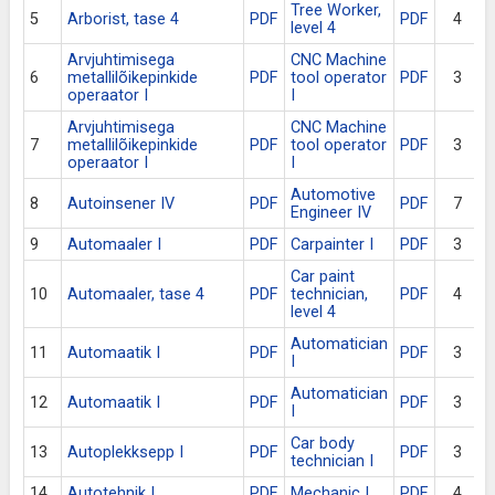
Tree Worker,
5
Arborist, tase 4
PDF
PDF
4
A
level 4
Arvjuhtimisega
CNC Machine
A
6
metallilõikepinkide
PDF
tool operator
PDF
3
m
operaator I
I
o
Arvjuhtimisega
CNC Machine
A
7
metallilõikepinkide
PDF
tool operator
PDF
3
m
operaator I
I
o
Automotive
8
Autoinsener IV
PDF
PDF
7
A
Engineer IV
9
Automaaler I
PDF
Carpainter I
PDF
3
Car paint
10
Automaaler, tase 4
PDF
technician,
PDF
4
A
level 4
Automatician
11
Automaatik I
PDF
PDF
3
A
I
Automatician
12
Automaatik I
PDF
PDF
3
A
I
Car body
13
Autoplekksepp I
PDF
PDF
3
A
technician I
14
Autotehnik I
PDF
Mechanic I
PDF
4
A