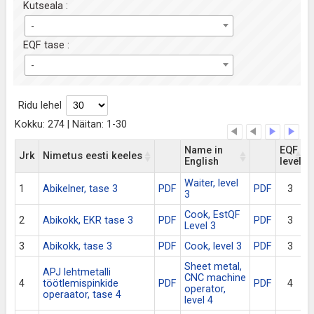
Kutseala :
-
EQF tase :
-
Ridu lehel
Kokku: 274 | Näitan: 1-30
Name in
EQF
Jrk
Nimetus eesti keeles
English
level
Waiter, level
1
Abikelner, tase 3
PDF
PDF
3
A
3
Cook, EstQF
2
Abikokk, EKR tase 3
PDF
PDF
3
A
Level 3
3
Abikokk, tase 3
PDF
Cook, level 3
PDF
3
A
Sheet metal,
APJ lehtmetalli
A
CNC machine
4
töötlemispinkide
PDF
PDF
4
t
operator,
operaator, tase 4
o
level 4