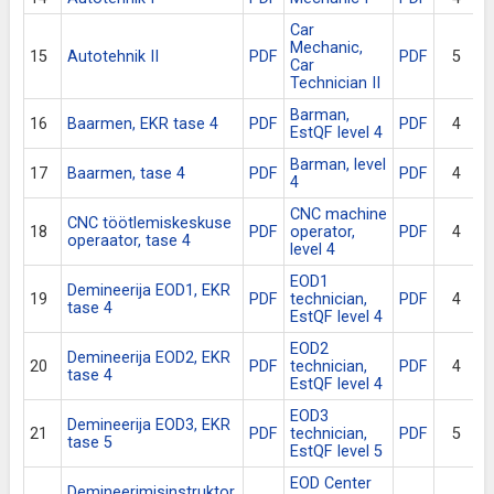
Car
Mechanic,
15
Autotehnik II
PDF
PDF
5
A
Car
Technician II
Barman,
16
Baarmen, EKR tase 4
PDF
PDF
4
EstQF level 4
Barman, level
17
Baarmen, tase 4
PDF
PDF
4
4
CNC machine
CNC töötlemiskeskuse
18
PDF
operator,
PDF
4
operaator, tase 4
o
level 4
EOD1
Demineerija EOD1, EKR
D
19
PDF
technician,
PDF
4
tase 4
EstQF level 4
EOD2
Demineerija EOD2, EKR
D
20
PDF
technician,
PDF
4
tase 4
EstQF level 4
EOD3
Demineerija EOD3, EKR
D
21
PDF
technician,
PDF
5
tase 5
EstQF level 5
EOD Center
Demineerimisinstruktor,
D