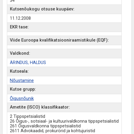
34
Kutsenõukogu otsuse kuupäev:
11.12.2008
EKR tase:
Viide Euroopa kvalifikatsiooniraamistikule (EQF):
Valdkond:
ÄRINDUS, HALDUS
Kutseala:
Nõustamine
Kutse grupp:
Õigusnõunik
Ametite (ISCO) klassifikaator:
2 Tippspetsialistid
26 Õigus-, sotsiaal- ja kultuurivaldkonna tippspetsialistid
261 Õigusvaldkonna tippspetsialistid
2611 Advokaadid, prokurörid ja kohtujuristid