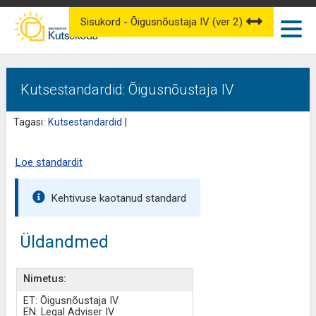
Sisukord - Õigusnõustaja IV (ver 2)
Kutsestandardid: Õigusnõustaja IV
Tagasi:
Kutsestandardid
|
Loe standardit
Kehtivuse kaotanud standard
Üldandmed
Nimetus:
ET: Õigusnõustaja IV
EN: Legal Adviser IV