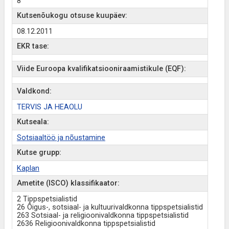
8
Kutsenõukogu otsuse kuupäev:
08.12.2011
EKR tase:
Viide Euroopa kvalifikatsiooniraamistikule (EQF):
Valdkond:
TERVIS JA HEAOLU
Kutseala:
Sotsiaaltöö ja nõustamine
Kutse grupp:
Kaplan
Ametite (ISCO) klassifikaator:
2 Tippspetsialistid
26 Õigus-, sotsiaal- ja kultuurivaldkonna tippspetsialistid
263 Sotsiaal- ja religioonivaldkonna tippspetsialistid
2636 Religioonivaldkonna tippspetsialistid