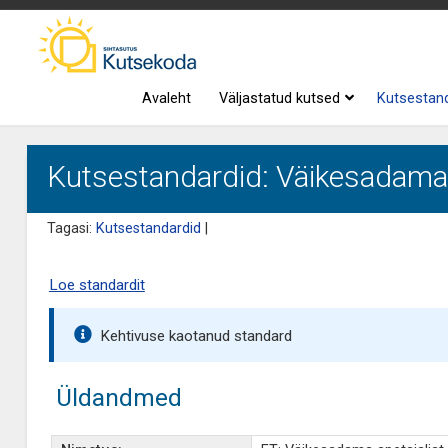
Avaleht
Väljastatud kutsed
Kutsestan
Kutsestandardid: Väikesadama s
Tagasi:
Kutsestandardid
|
Loe standardit
Kehtivuse kaotanud standard
Üldandmed