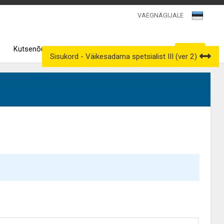
VAEGNÄGIJALE
Kutsenõukogud
Väljavõtted kutseregistrist
Sisukord - Väikesadama spetsialist III (ver 2)