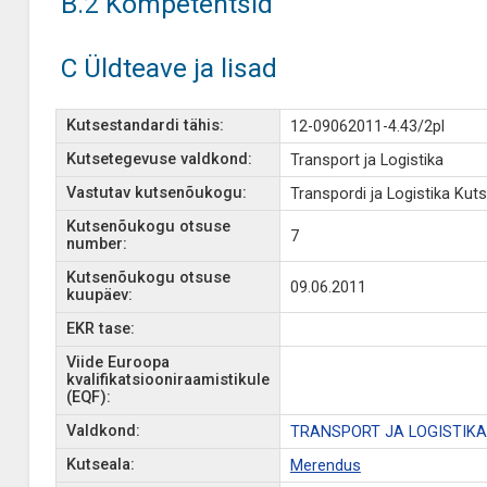
B.2 Kompetentsid
C Üldteave ja lisad
Kutsestandardi tähis:
12-09062011-4.43/2pl
Kutsetegevuse valdkond:
Transport ja Logistika
Vastutav kutsenõukogu:
Transpordi ja Logistika Ku
Kutsenõukogu otsuse
7
number:
Kutsenõukogu otsuse
09.06.2011
kuupäev:
EKR tase:
Viide Euroopa
kvalifikatsiooniraamistikule
(EQF):
Valdkond:
TRANSPORT JA LOGISTIKA
Kutseala:
Merendus