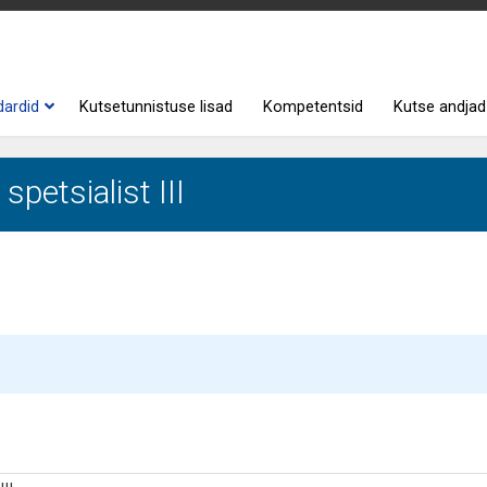
dardid
Kutsetunnistuse lisad
Kompetentsid
Kutse andjad
petsialist III