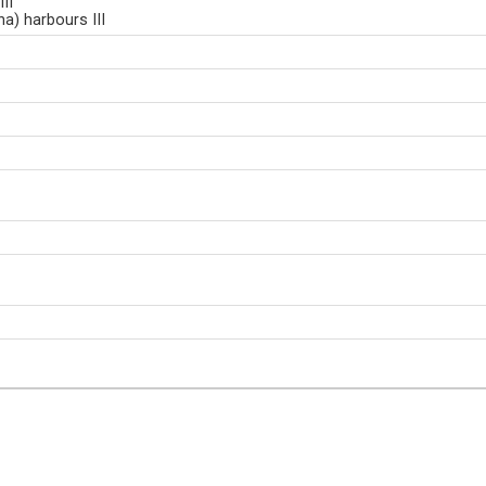
II
na) harbours III