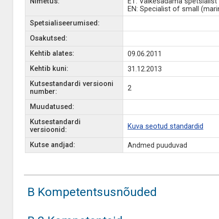
Nimetus:
ET: Väikesadama spetsialist I
EN: Specialist of small (mari
Spetsialiseerumised:
Osakutsed:
Kehtib alates:
09.06.2011
Kehtib kuni:
31.12.2013
Kutsestandardi versiooni
2
number:
Muudatused:
Kutsestandardi
Kuva seotud standardid
versioonid:
Kutse andjad:
Andmed puuduvad
B Kompetentsusnõuded