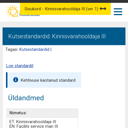
Sisukord - Kinnisvarahooldaja III (ver 1)
Kutsestandardid: Kinnisvarahooldaja III
Tagasi:
Kutsestandardid
|
Loe standardit
Kehtivuse kaotanud standard
Üldandmed
Nimetus:
ET: Kinnisvarahooldaja III
EN: Facility service man III