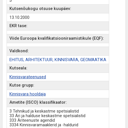
5
Kutsenõukogu otsuse kuupäev:
13.10.2000
EKR tase:
Viide Euroopa kvalifikatsiooniraamistikule (EQF):
Valdkond:
EHITUS, ARHITEKTUUR, KINNISVARA, GEOMAATIKA
Kutseala:
Kinnisvarateenused
Kutse grupp:
Kinnisvara hooldaja
Ametite (ISCO) klassifikaator:
3 Tehnikud ja keskastme spetsialistid
33 Äri ja halduse keskastme spetsialistid
333 Äriteenuste agendid
3334 Kinnisvaramaaklerid ja -haldurid