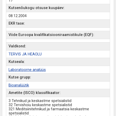
17
Kutsenõukogu otsuse kuupäev:
08.12.2004
EKR tase:
Viide Euroopa kvalifikatsiooniraamistikule (EQF):
Valdkond:
TERVIS JA HEAOLU
Kutseala:
Laboratoorne analüüs
Kutse grupp:
Bioanalüütik
Ametite (ISCO) klassifikaator:
3 Tehnikud ja keskastme spetsialistid
32 Tervishoiu keskastme spetsialistid
321 Meditsiinitehnikud ja farmaatsia keskastme
spetsialistid