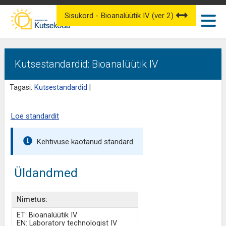
Sisukord - Bioanalüütik IV (ver 2)
Kutsestandardid: Bioanalüütik IV
Tagasi:
Kutsestandardid
|
Loe standardit
Kehtivuse kaotanud standard
Üldandmed
Nimetus:
ET: Bioanalüütik IV
EN: Laboratory technologist IV