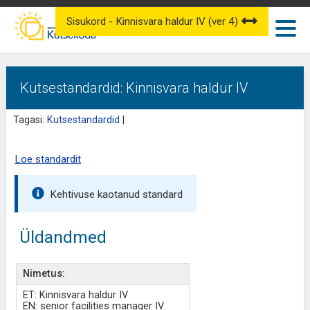
Sisukord - Kinnisvara haldur IV (ver 4)
Kutsestandardid: Kinnisvara haldur IV
Tagasi:
Kutsestandardid
|
Loe standardit
Kehtivuse kaotanud standard
Üldandmed
Nimetus:
ET: Kinnisvara haldur IV
EN: senior facilities manager IV