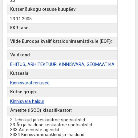
20
Kutsenõukogu otsuse kuupäev:
23.11.2005
EKR tase:
Viide Euroopa kvalifikatsiooniraamistikule (EQF):
Valdkond:
EHITUS, ARHITEKTUUR, KINNISVARA, GEOMAATIKA
Kutseala:
Kinnisvarateenused
Kutse grupp:
Kinnisvara haldur
Ametite (ISCO) klassifikaator:
3 Tehnikud ja keskastme spetsialistid
33 Äri ja halduse keskastme spetsialistid
333 Äriteenuste agendid
3334 Kinnisvaramaaklerid ja -haldurid