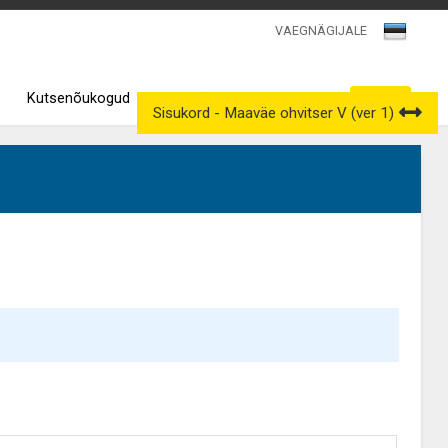
VAEGNÄGIJALE
Kutsenõukogud
Väljavõtted kutseregistrist
Sisukord - Maaväe ohvitser V (ver 1)