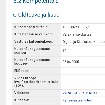
B.2 Kompetentsid
C Üldteave ja lisad
Kutsestandardi tähis:
18-06062005-02/1
Kutsetegevuse valdkond:
Vara- ja Isikukaitse
Vastutav kutsenõukogu:
Õigus- ja Sisekaitse Kutse
Kutsenõukogu otsuse
10
number:
Kutsenõukogu otsuse
06.06.2005
kuupäev:
EKR tase:
Viide Euroopa
kvalifikatsiooniraamistikule
(EQF):
Valdkond:
VARA- JA ISIKUKAITSE
Kutseala:
Kaitseväeteenistus