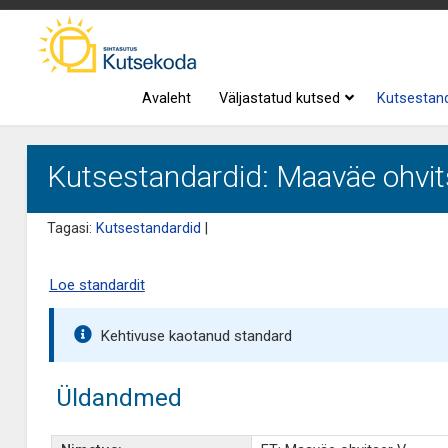
Avaleht
Väljastatud kutsed
Kutsestan
Kutsestandardid: Maaväe ohvit
Tagasi:
Kutsestandardid
|
Loe standardit
Kehtivuse kaotanud standard
Üldandmed