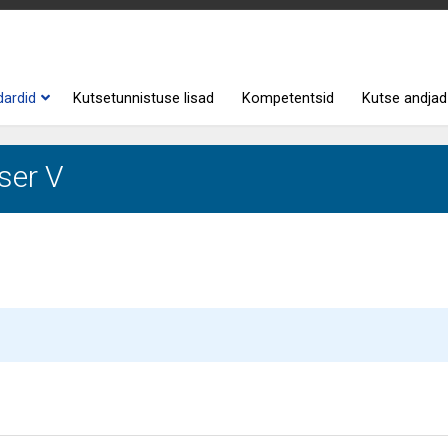
dardid
Kutsetunnistuse lisad
Kompetentsid
Kutse andjad
ser V