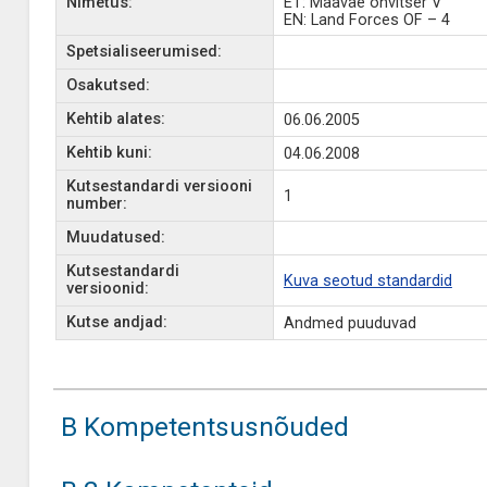
Nimetus:
ET: Maaväe ohvitser V
EN: Land Forces OF – 4
Spetsialiseerumised:
Osakutsed:
Kehtib alates:
06.06.2005
Kehtib kuni:
04.06.2008
Kutsestandardi versiooni
1
number:
Muudatused:
Kutsestandardi
Kuva seotud standardid
versioonid:
Kutse andjad:
Andmed puuduvad
B Kompetentsusnõuded