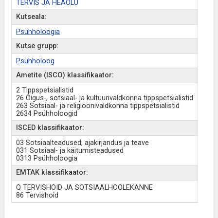
TERVIS JA HEAOLU
Kutseala:
Psühholoogia
Kutse grupp:
Psühholoog
Ametite (ISCO) klassifikaator:
2 Tippspetsialistid
26 Õigus-, sotsiaal- ja kultuurivaldkonna tippspetsialistid
263 Sotsiaal- ja religioonivaldkonna tippspetsialistid
2634 Psühholoogid
ISCED klassifikaator:
03 Sotsiaalteadused, ajakirjandus ja teave
031 Sotsiaal- ja käitumisteadused
0313 Psühholoogia
EMTAK klassifikaator:
Q TERVISHOID JA SOTSIAALHOOLEKANNE
86 Tervishoid