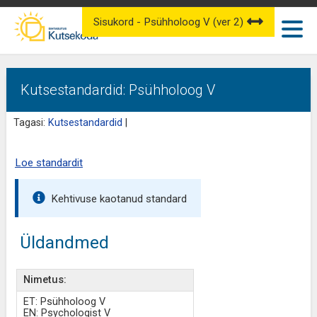
Sisukord - Psühholoog V (ver 2)
Kutsestandardid: Psühholoog V
Tagasi:
Kutsestandardid
|
Loe standardit
Kehtivuse kaotanud standard
Üldandmed
Nimetus:
ET: Psühholoog V
EN: Psychologist V