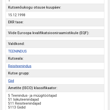
1
Kutsenõukogu otsuse kuupäev:
15.12.1998
EKR tase:
Viide Euroopa kvalifikatsiooniraamistikule (EQF):
Valdkond:
TEENINDUS
Kutseala:
Reisiteenindus
Kutse grupp:
Giid
Ametite (ISCO) klassifikaator:
5 Teenindus- ja müügitöötajad
51 Isikuteenindajad
511 Reisiteenindajad
5113 Giidid