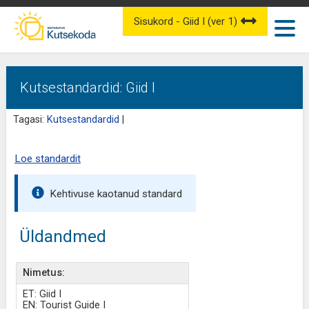
Sisukord - Giid I (ver 1)
Kutsestandardid: Giid I
Tagasi:
Kutsestandardid
|
Loe standardit
Kehtivuse kaotanud standard
Üldandmed
Nimetus:
ET: Giid I
EN: Tourist Guide I