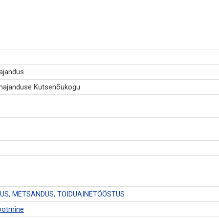
majandus
umajanduse Kutsenõukogu
US, METSANDUS, TOIDUAINETÖÖSTUS
tootmine