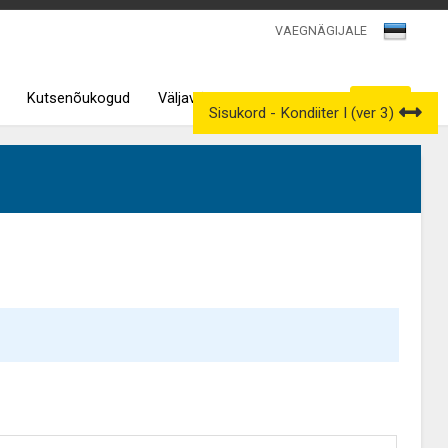
VAEGNÄGIJALE
Kutsenõukogud
Väljavõtted kutseregistrist
Sisukord - Kondiiter I (ver 3)