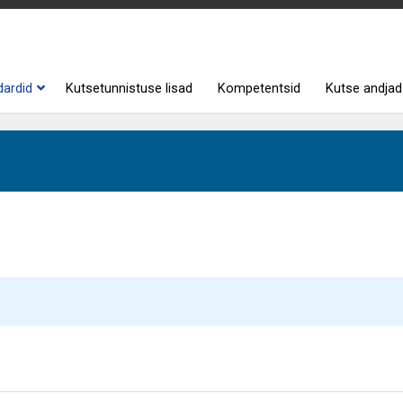
dardid
Kutsetunnistuse lisad
Kompetentsid
Kutse andjad