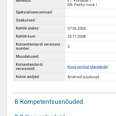
Nimetus:
ET: Kondiiter I
EN: Pastry-cook I
Spetsialiseerumised:
Osakutsed:
Kehtib alates:
07.06.2005
Kehtib kuni:
25.11.2008
Kutsestandardi versiooni
3
number:
Muudatused:
Kutsestandardi
Kuva seotud standardid
versioonid:
Kutse andjad:
Andmed puuduvad
B Kompetentsusnõuded