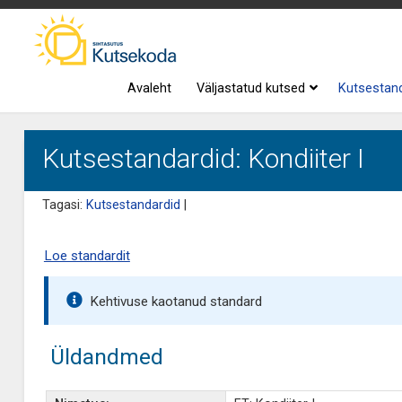
Avaleht
Väljastatud kutsed
Kutsestan
Kutsestandardid: Kondiiter I
Tagasi:
Kutsestandardid
|
Loe standardit
Kehtivuse kaotanud standard
Üldandmed