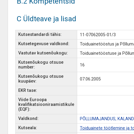
B.2 Kompetentsid
C Üldteave ja lisad
Kutsestandardi tähis:
11-07062005-01/3
Kutsetegevuse valdkond:
Toiduainetööstus ja Põllu
Vastutav kutsenõukogu:
Toiduainetööstuse ja Põll
Kutsenõukogu otsuse
16
number:
Kutsenõukogu otsuse
07.06.2005
kuupäev:
EKR tase:
Viide Euroopa
kvalifikatsiooniraamistikule
(EQF):
Valdkond:
PÕLLUMAJANDUS, KALAND
Kutseala:
Toiduainete töötlemine ja 