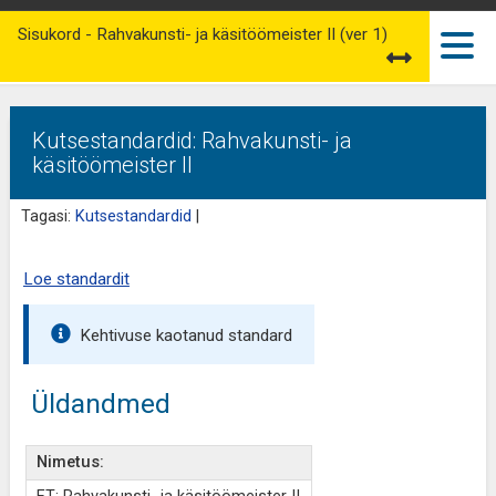
Sisukord - Rahvakunsti- ja käsitöömeister II (ver 1)
Kutsestandardid: Rahvakunsti- ja
käsitöömeister II
Tagasi:
Kutsestandardid
|
Loe standardit
Kehtivuse kaotanud standard
Üldandmed
Nimetus: