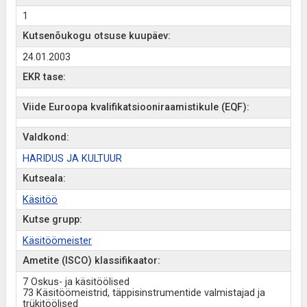
1
Kutsenõukogu otsuse kuupäev:
24.01.2003
EKR tase:
Viide Euroopa kvalifikatsiooniraamistikule (EQF):
Valdkond:
HARIDUS JA KULTUUR
Kutseala:
Käsitöö
Kutse grupp:
Käsitöömeister
Ametite (ISCO) klassifikaator:
7 Oskus- ja käsitöölised
73 Käsitöömeistrid, täppisinstrumentide valmistajad ja
trükitöölised