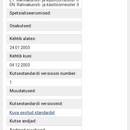
ET: Rahvakunsti- ja käsitöömeister II
EN: Rahvakunsti- ja käsitöömeister II
Spetsialiseerumised:
Osakutsed:
Kehtib alates:
24.01.2003
Kehtib kuni:
04.12.2003
Kutsestandardi versiooni number:
1
Muudatused:
Kutsestandardi versioonid:
Kuva seotud standardid
Kutse andjad: