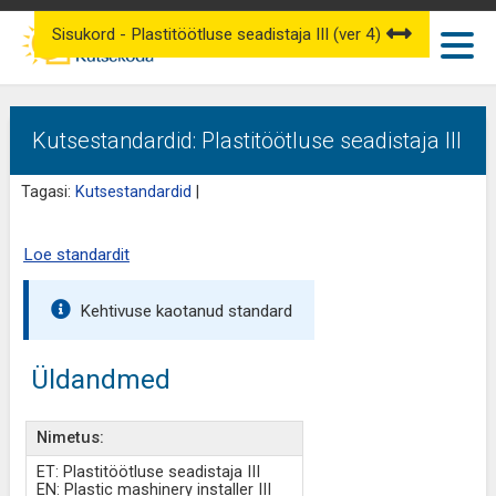
Sisukord - Plastitöötluse seadistaja III (ver 4)
Kutsestandardid: Plastitöötluse seadistaja III
Tagasi:
Kutsestandardid
|
Loe standardit
Kehtivuse kaotanud standard
Üldandmed
Nimetus:
ET: Plastitöötluse seadistaja III
EN: Plastic mashinery installer III