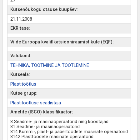
27
Kutsenõukogu otsuse kuupäev:
21.11.2008
EKR tase:
Viide Euroopa kvalifikatsiooniraamistikule (EQF):
Valdkond:
TEHNIKA, TOOTMINE JA TÖÖTLEMINE
Kutseala:
Plastitöötlus
Kutse grupp:
Plastitöötluse seadistaja
Ametite (ISCO) klassifikaator:
8 Seadme- ja masinaoperaatorid ning koostajad
81 Seadme- ja masinaoperaatorid
814 Kummi-, plast- ja pabertoodete masinate operaatorid
8142 Plasttoodete masinate operaatorid