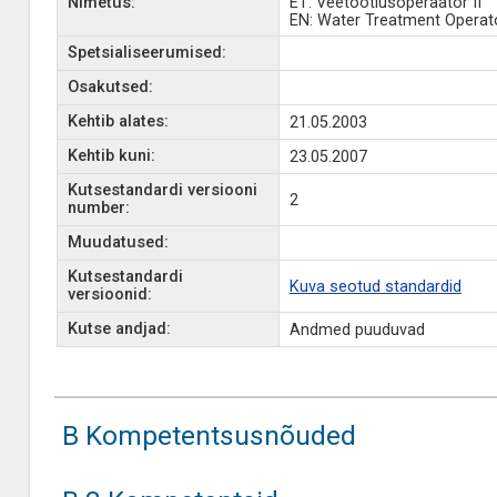
Nimetus:
ET: Veetöötlusoperaator II
EN: Water Treatment Operato
Spetsialiseerumised:
Osakutsed:
Kehtib alates:
21.05.2003
Kehtib kuni:
23.05.2007
Kutsestandardi versiooni
2
number:
Muudatused:
Kutsestandardi
Kuva seotud standardid
versioonid:
Kutse andjad:
Andmed puuduvad
B Kompetentsusnõuded