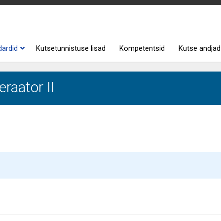
dardid
Kutsetunnistuse lisad
Kompetentsid
Kutse andjad
raator II