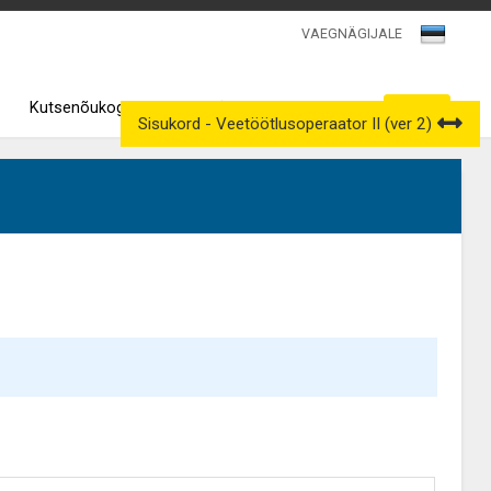
VAEGNÄGIJALE
Kutsenõukogud
Väljavõtted kutseregistrist
Sisukord - Veetöötlusoperaator II (ver 2)