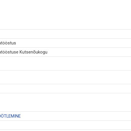
atööstus
iatööstuse Kutsenõukogu
ÖÖTLEMINE