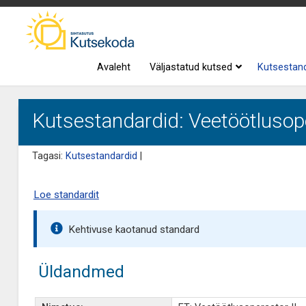
Avaleht
Väljastatud kutsed
Kutsestan
Kutsestandardid: Veetöötlusope
Tagasi:
Kutsestandardid
|
Loe standardit
Kehtivuse kaotanud standard
Üldandmed