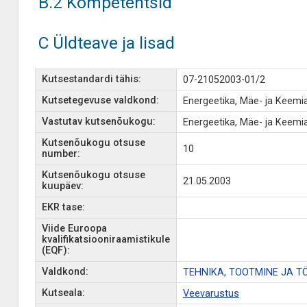
B.2 Kompetentsid
C Üldteave ja lisad
Kutsestandardi tähis:
07-21052003-01/2
Kutsetegevuse valdkond:
Energeetika, Mäe- ja Keemi
Vastutav kutsenõukogu:
Energeetika, Mäe- ja Keem
Kutsenõukogu otsuse
10
number:
Kutsenõukogu otsuse
21.05.2003
kuupäev:
EKR tase:
Viide Euroopa
kvalifikatsiooniraamistikule
(EQF):
Valdkond:
TEHNIKA, TOOTMINE JA T
Kutseala:
Veevarustus