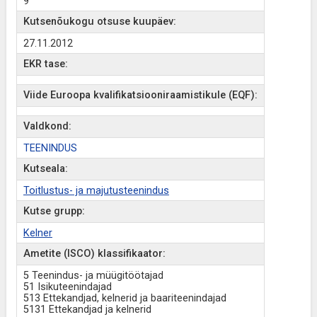
9
Kutsenõukogu otsuse kuupäev:
27.11.2012
EKR tase:
Viide Euroopa kvalifikatsiooniraamistikule (EQF):
Valdkond:
TEENINDUS
Kutseala:
Toitlustus- ja majutusteenindus
Kutse grupp:
Kelner
Ametite (ISCO) klassifikaator:
5 Teenindus- ja müügitöötajad
51 Isikuteenindajad
513 Ettekandjad, kelnerid ja baariteenindajad
5131 Ettekandjad ja kelnerid