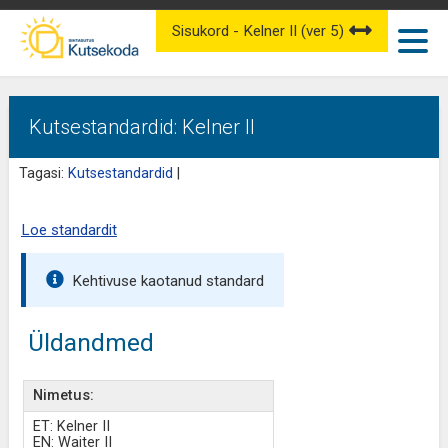
Sisukord - Kelner II (ver 5)
Kutsestandardid: Kelner II
Tagasi:
Kutsestandardid
|
Loe standardit
Kehtivuse kaotanud standard
Üldandmed
Nimetus:
ET: Kelner II
EN: Waiter II