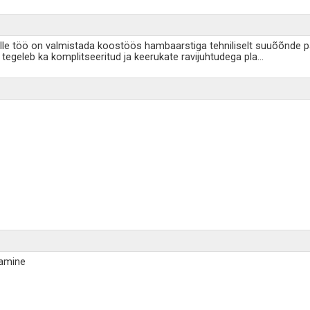
elle töö on valmistada koostöös hambaarstiga tehniliselt suuõõnde p
tegeleb ka komplitseeritud ja keerukate ravijuhtudega pla
...
tamine