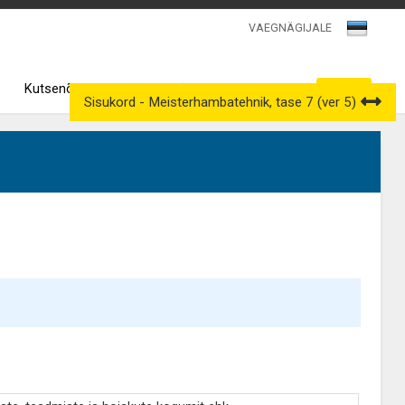
VAEGNÄGIJALE
Kutsenõukogud
Väljavõtted kutseregistrist
Sisukord - Meisterhambatehnik, tase 7 (ver 5)