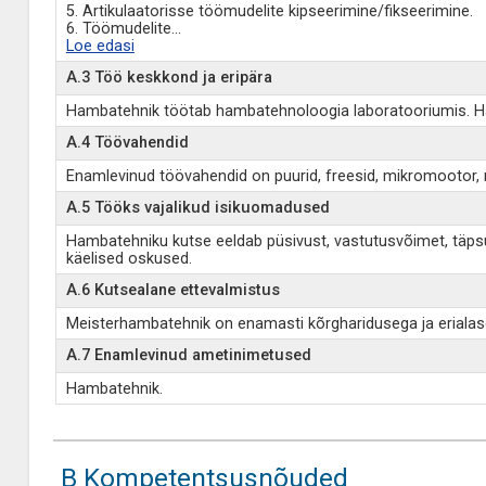
5. Artikulaatorisse töömudelite kipseerimine/fikseerimine.
6. Töömudelite
...
Loe edasi
A.3 Töö keskkond ja eripära
Hambatehnik töötab hambatehnoloogia laboratooriumis. Ha
A.4 Töövahendid
Enamlevinud töövahendid on puurid, freesid, mikromootor, mo
A.5 Tööks vajalikud isikuomadused
Hambatehniku kutse eeldab püsivust, vastutusvõimet, täpsus
käelised oskused.
A.6 Kutsealane ettevalmistus
Meisterhambatehnik on enamasti kõrgharidusega ja erialase(
A.7 Enamlevinud ametinimetused
Hambatehnik.
B Kompetentsusnõuded