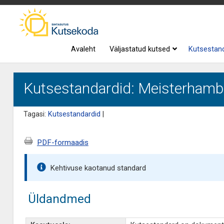
Avaleht
Väljastatud kutsed
Kutsestan
Kutsestandardid: Meisterhamba
Tagasi:
Kutsestandardid
|
PDF-formaadis
Kehtivuse kaotanud standard
Üldandmed