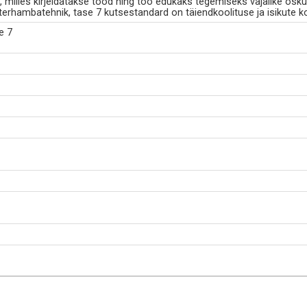
milles kirjeldatakse tööd ning töö edukaks tegemiseks vajalike osku
rhambatehnik, tase 7 kutsestandard on täiendkoolituse ja isikute 
e 7