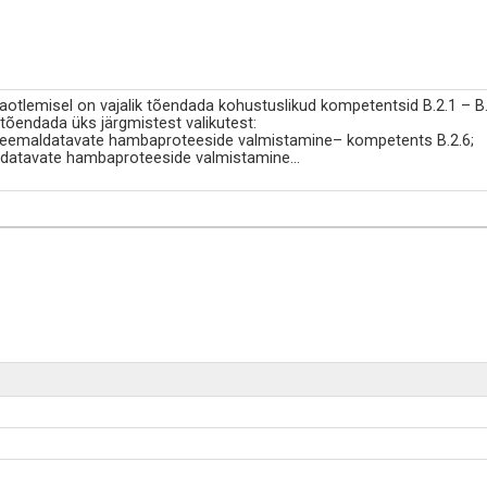
taotlemisel on vajalik tõendada kohustuslikud kompetentsid B.2.1 – B.
 tõendada üks järgmistest valikutest:
-eemaldatavate hambaproteeside valmistamine– kompetents B.2.6;
datavate hambaproteeside valmistamine
...