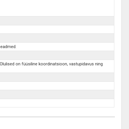
 seadmed.
lulised on füüsiline koordinatsioon, vastupidavus ning