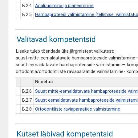
B.2.4
Analüüsimine ja planeerimine
B.2.5
Hambaproteesi valmistamine (tellimisel valmistatu
Valitavad kompetentsid
Lisaks tuleb tõendada üks järgmistest valikutest:
suust mitte-eemaldatavate hambaproteeside valmistamine–
suust eemaldatavate hambaproteeside valmistamine– kompe
ortodontia/ortodontiliste raviaparaatide valmistamine- komp
Nimetus
B.2.6
Suust mitte-eemaldatavate hambaproteeside valm
B.2.7
Suust eemaldatavate hambaproteeside valmistam
B.2.8
Ortodontiliste raviaparaatide valmistamine
Kutset läbivad kompetentsid