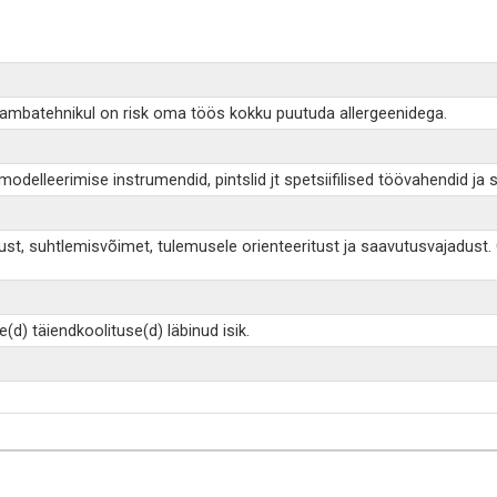
mbatehnikul on risk oma töös kokku puutuda allergeenidega.
delleerimise instrumendid, pintslid jt spetsiifilised töövahendid ja
t, suhtlemisvõimet, tulemusele orienteeritust ja saavutusvajadust. O
d) täiendkoolituse(d) läbinud isik.