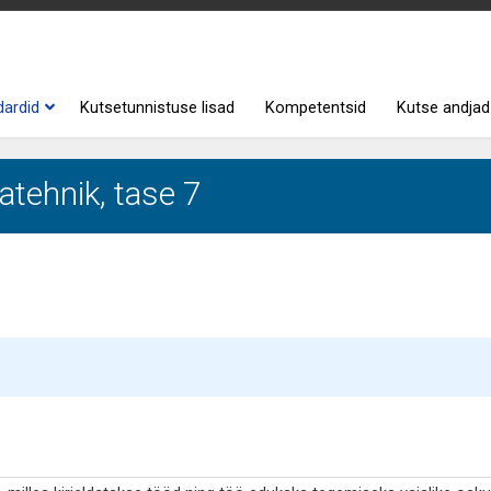
dardid
Kutsetunnistuse lisad
Kompetentsid
Kutse andjad
tehnik, tase 7