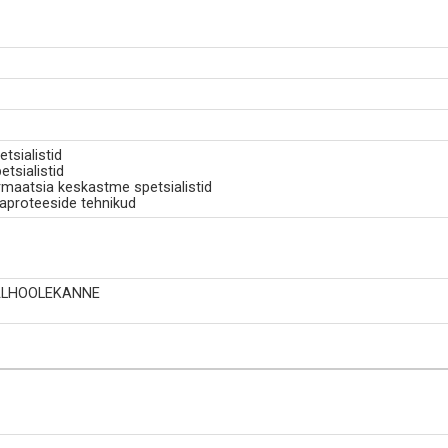
tsialistid
tsialistid
armaatsia keskastme spetsialistid
baproteeside tehnikud
AALHOOLEKANNE