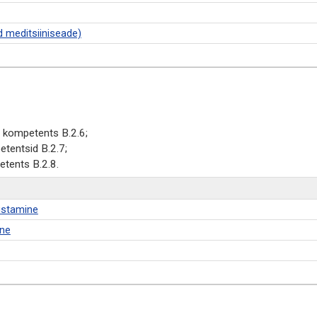
d meditsiiniseade)
 kompetents B.2.6;
tentsid B.2.7;
etents B.2.8.
istamine
ine