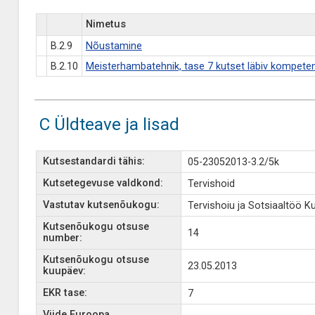
Nimetus
B.2.9
Nõustamine
B.2.10
Meisterhambatehnik, tase 7 kutset läbiv kompete
C Üldteave ja lisad
Kutsestandardi tähis:
05-23052013-3.2/5k
Kutsetegevuse valdkond:
Tervishoid
Vastutav kutsenõukogu:
Tervishoiu ja Sotsiaaltöö 
Kutsenõukogu otsuse
14
number:
Kutsenõukogu otsuse
23.05.2013
kuupäev:
EKR tase:
7
Viide Euroopa