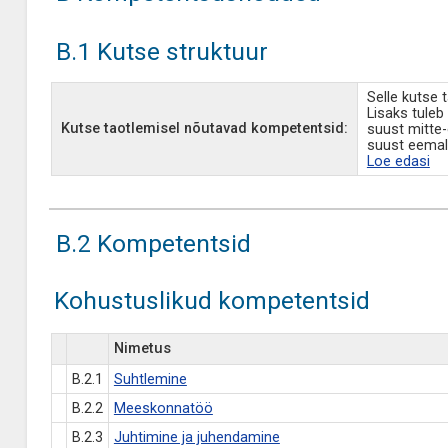
B.1 Kutse struktuur
Selle kutse 
Lisaks tuleb
Kutse taotlemisel nõutavad kompetentsid:
suust mitte
suust eemal
Loe edasi
B.2 Kompetentsid
Kohustuslikud kompetentsid
Nimetus
B.2.1
Suhtlemine
B.2.2
Meeskonnatöö
B.2.3
Juhtimine ja juhendamine