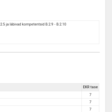
2.5 ja läbivad kompetentsid B.2.9 - B.2.10
EKR tase
7
7
7