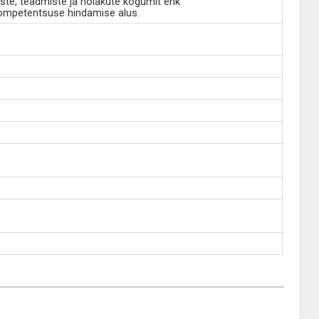
ste, teadmiste ja hoiakute kogumit ehk
kompetentsuse hindamise alus.