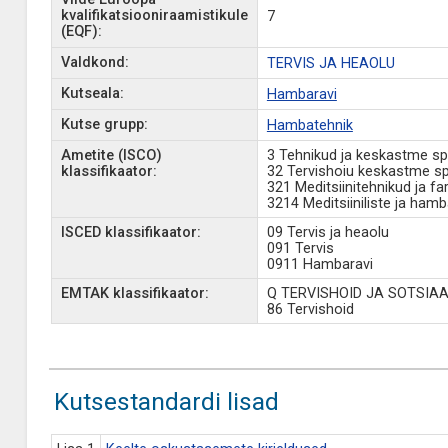
kvalifikatsiooniraamistikule
7
(EQF):
Valdkond:
TERVIS JA HEAOLU
Kutseala:
Hambaravi
Kutse grupp:
Hambatehnik
Ametite (ISCO)
3 Tehnikud ja keskastme spe
klassifikaator:
32 Tervishoiu keskastme spe
321 Meditsiinitehnikud ja f
3214 Meditsiiniliste ja ham
ISCED klassifikaator:
09 Tervis ja heaolu
091 Tervis
0911 Hambaravi
EMTAK klassifikaator:
Q TERVISHOID JA SOTSI
86 Tervishoid
Kutsestandardi lisad