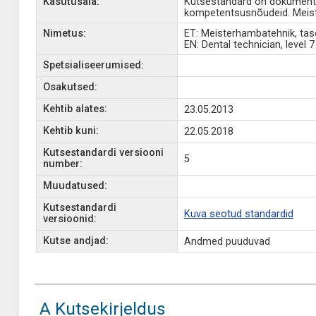
Kasutusala:
Kutsestandard on dokument, 
kompetentsusnõudeid. Meiste
Nimetus:
ET: Meisterhambatehnik, tas
EN: Dental technician, level 7
Spetsialiseerumised:
Osakutsed:
Kehtib alates:
23.05.2013
Kehtib kuni:
22.05.2018
Kutsestandardi versiooni
5
number:
Muudatused:
Kutsestandardi
Kuva seotud standardid
versioonid:
Kutse andjad:
Andmed puuduvad
A Kutsekirjeldus