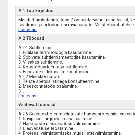
A.1 Töö kirjeldus
Meisterhambatehnik, tase 7 on suutervishoiu spetsialist, k
seadmeid ja ortodontilisi raviaparaate. Meisterhambatehnik 
Loe edasi
A.2 Tööosad
A.2.1 Suhtlemine
1. Erialase terminoloogia kasutamine.
2. Sobivate suhtlemismeetodite kasutamine.
3. Viisakas suhtlemine.
4. Koostööpartneritega suhtlemine.
5. Erinevate sidekanalite kasutamine.
A.2.2 Meeskonnatöö
1. Teiste spetsialistidega konsulteerimine.
2. Meeskonnatöös osalemine.
3.
...
Loe edasi
Valitavad tööosad
A.2.6 Suust mitte-eemaldatavate hambaproteeside valmis
1. Raviplaani järgmine ja analüüsimine.
2. Hammaste ülesvahatuse valmistamine.
3. Ülesvahatuse teostamine.
4. Proteesi valmistamiseks mudeli ettevalmistamine.