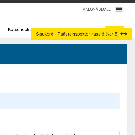
VAEGNÄGIJALE
Kutsenõukogud
Väljavõtted kutseregistrist
Sisukord - Päästeinspektor, tase 6 (ver 5)