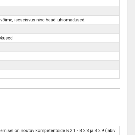
usvõime, iseseisvus ning head juhiomadused.
skused.
misel on nõutav kompetentside B.2.1 - B.2.8 ja B.2.9 (läbiv