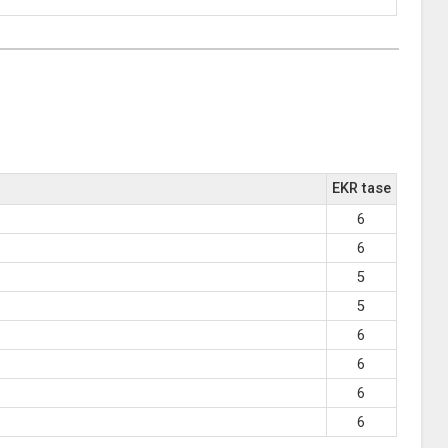
EKR tase
6
6
5
5
6
6
6
6