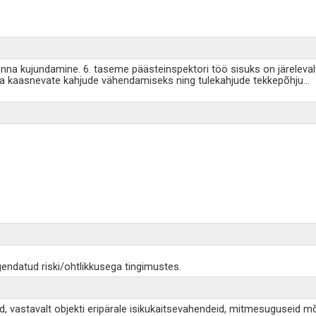
onna kujundamine. 6. taseme päästeinspektori töö sisuks on järeleva
a kaasnevate kahjude vähendamiseks ning tulekahjude tekkepõhju
...
gendatud riski/ohtlikkusega tingimustes.
 vastavalt objekti eripärale isikukaitsevahendeid, mitmesuguseid m