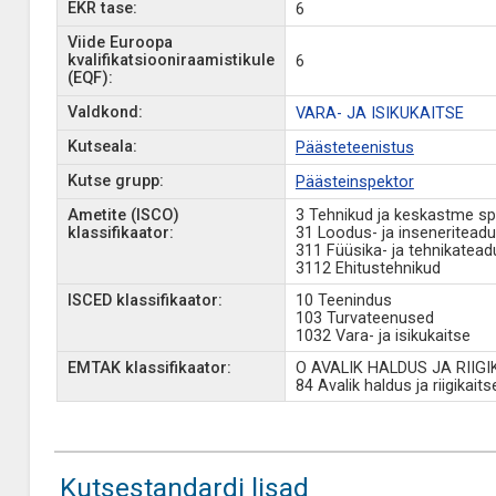
EKR tase:
6
Viide Euroopa
kvalifikatsiooniraamistikule
6
(EQF):
Valdkond:
VARA- JA ISIKUKAITSE
Kutseala:
Päästeteenistus
Kutse grupp:
Päästeinspektor
Ametite (ISCO)
3 Tehnikud ja keskastme spe
klassifikaator:
31 Loodus- ja inseneriteadu
311 Füüsika- ja tehnikatead
3112 Ehitustehnikud
ISCED klassifikaator:
10 Teenindus
103 Turvateenused
1032 Vara- ja isikukaitse
EMTAK klassifikaator:
O AVALIK HALDUS JA RIIG
84 Avalik haldus ja riigikait
Kutsestandardi lisad