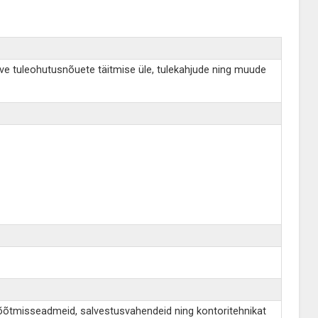
lve tuleohutusnõuete täitmise üle, tulekahjude ning muude
õõtmisseadmeid, salvestusvahendeid ning kontoritehnikat