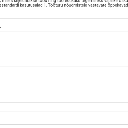
milles kirjeldatakse tööd ning töö edukaks tegemiseks vajalike osku
standardi kasutusalad 1. Tööturu nõudmistele vastavate õppekavade
6