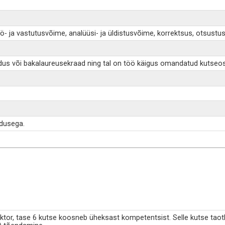
ö- ja vastutusvõime, analüüsi- ja üldistusvõime, korrektsus, otsust
dus või bakalaureusekraad ning tal on töö käigus omandatud kutseo
adusega.
tor, tase 6 kutse koosneb üheksast kompetentsist. Selle kutse taotle