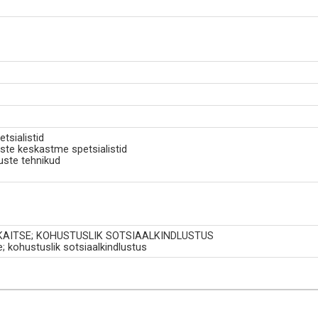
tsialistid
ste keskastme spetsialistid
uste tehnikud
IKAITSE; KOHUSTUSLIK SOTSIAALKINDLUSTUS
se; kohustuslik sotsiaalkindlustus