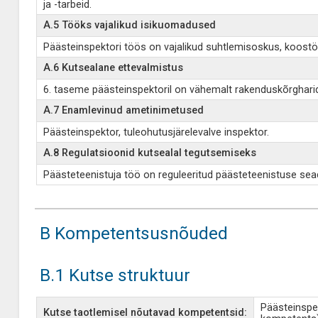
ja -tarbeid.
A.5 Tööks vajalikud isikuomadused
Päästeinspektori töös on vajalikud suhtlemisoskus, koostö
A.6 Kutsealane ettevalmistus
6. taseme päästeinspektoril on vähemalt rakenduskõrghari
A.7 Enamlevinud ametinimetused
Päästeinspektor, tuleohutusjärelevalve inspektor.
A.8 Regulatsioonid kutsealal tegutsemiseks
Päästeteenistuja töö on reguleeritud päästeteenistuse se
B Kompetentsusnõuded
B.1 Kutse struktuur
Päästeinspek
Kutse taotlemisel nõutavad kompetentsid: