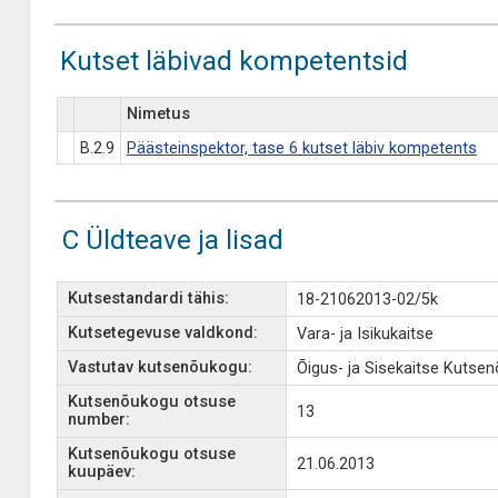
Kutset läbivad kompetentsid
Nimetus
B.2.9
Päästeinspektor, tase 6 kutset läbiv kompetents
C Üldteave ja lisad
Kutsestandardi tähis:
18-21062013-02/5k
Kutsetegevuse valdkond:
Vara- ja Isikukaitse
Vastutav kutsenõukogu:
Õigus- ja Sisekaitse Kutse
Kutsenõukogu otsuse
13
number:
Kutsenõukogu otsuse
21.06.2013
kuupäev: