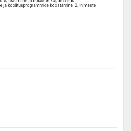
ste, teadmiste ja hoiakute kogumit ehk
 ja koolitusprogrammide koostamine. 2. Inimeste