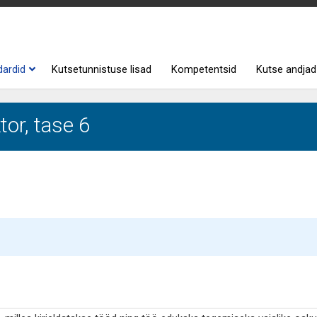
dardid
Kutsetunnistuse lisad
Kompetentsid
Kutse andjad
or, tase 6