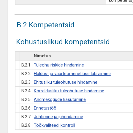
kompetents)
B.2 Kompetentsid
Kohustuslikud kompetentsid
Nimetus
B.2.1
Tuleohu riskide hindamine
B.2.2
Haldus- ja väärteomenetluse läbiviimine
B.2.3
Ehitusliku tuleohutuse hindamine
B.2.4
Korraldusliku tuleohutuse hindamine
B.2.5
Andmekogude kasutamine
B.2.6
Ennetustöö
B.2.7
Juhtimine ja juhendamine
B.2.8
Töökvaliteedi kontroll