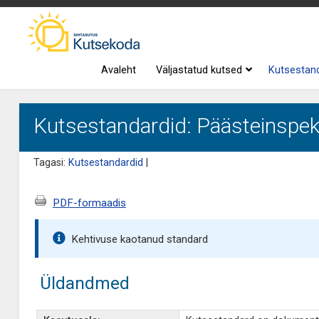
Avaleht
Väljastatud kutsed
Kutsestan
Kutsestandardid: Päästeinspekt
Tagasi:
Kutsestandardid
|
PDF-formaadis
Kehtivuse kaotanud standard
Üldandmed