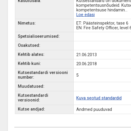
Kasutusala:
Kutsestandard on dokument, 
kompetentsusnõudeid. Kutse
kompetentsuse hindamin
...
Loe edasi
Nimetus:
ET: Päästeinspektor, tase 6
EN: Fire Safety Officer, level 
Spetsialiseerumised:
Osakutsed:
Kehtib alates:
21.06.2013
Kehtib kuni:
20.06.2018
Kutsestandardi versiooni
5
number:
Muudatused:
Kutsestandardi
Kuva seotud standardid
versioonid:
Kutse andjad:
Andmed puuduvad