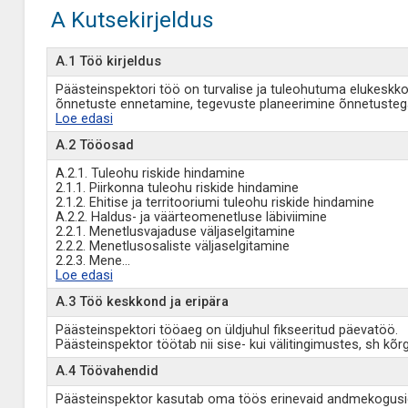
A Kutsekirjeldus
A.1 Töö kirjeldus
Päästeinspektori töö on turvalise ja tuleohutuma elukeskk
õnnetuste ennetamine, tegevuste planeerimine õnnetusteg
Loe edasi
A.2 Tööosad
A.2.1. Tuleohu riskide hindamine
2.1.1. Piirkonna tuleohu riskide hindamine
2.1.2. Ehitise ja territooriumi tuleohu riskide hindamine
A.2.2. Haldus- ja väärteomenetluse läbiviimine
2.2.1. Menetlusvajaduse väljaselgitamine
2.2.2. Menetlusosaliste väljaselgitamine
2.2.3. Mene
...
Loe edasi
A.3 Töö keskkond ja eripära
Päästeinspektori tööaeg on üldjuhul fikseeritud päevatöö.
Päästeinspektor töötab nii sise- kui välitingimustes, sh kõr
A.4 Töövahendid
Päästeinspektor kasutab oma töös erinevaid andmekogusid,