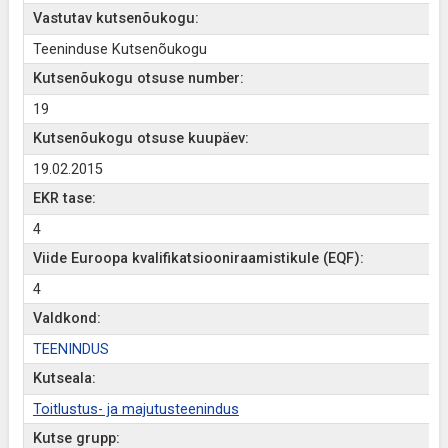
Vastutav kutsenõukogu:
Teeninduse Kutsenõukogu
Kutsenõukogu otsuse number:
19
Kutsenõukogu otsuse kuupäev:
19.02.2015
EKR tase:
4
Viide Euroopa kvalifikatsiooniraamistikule (EQF):
4
Valdkond:
TEENINDUS
Kutseala:
Toitlustus- ja majutusteenindus
Kutse grupp: