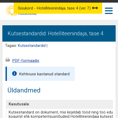
Sisukord - Hotelliteenindaja, tase 4 (ver 7)
Kutsestandardid: Hotelliteenindaja, tase 4
Tagasi:
Kutsestandardid
|
PDF-formaadis
Kehtivuse kaotanud standard
Üldandmed
Kasutusala:
Kutsestandard on dokument, mis kirjeldab tööd ning töö edukak
kogumit ehk kompetentsusnõudeid Hotelliteenindaja kutsestand