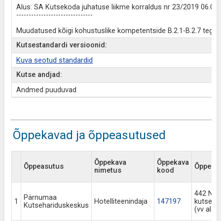
Alus: SA Kutsekoda juhatuse liikme korraldus nr 23/2019 06.05
-------------------------------
Muudatused kõigi kohustuslike kompetentside B.2.1-B.2.7 tegev
Kutsestandardi versioonid:
Kuva seotud standardid
Kutse andjad:
Andmed puuduvad
Õppekavad ja õppeasutused
Õppekava
Õppekava
Õppeasutus
Õppekava
nimetus
kood
442 Nel
Pärnumaa
1
Hotelliteenindaja
147197
kutseõ
Kutsehariduskeskus
(vv alat