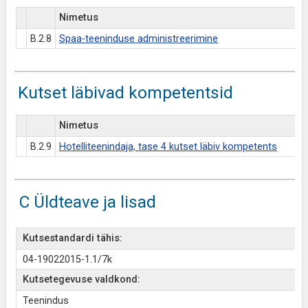
Nimetus
B.2.8
Spaa-teeninduse administreerimine
Kutset läbivad kompetentsid
Nimetus
B.2.9
Hotelliteenindaja, tase 4 kutset läbiv kompetents
C Üldteave ja lisad
Kutsestandardi tähis:
04-19022015-1.1/7k
Kutsetegevuse valdkond:
Teenindus