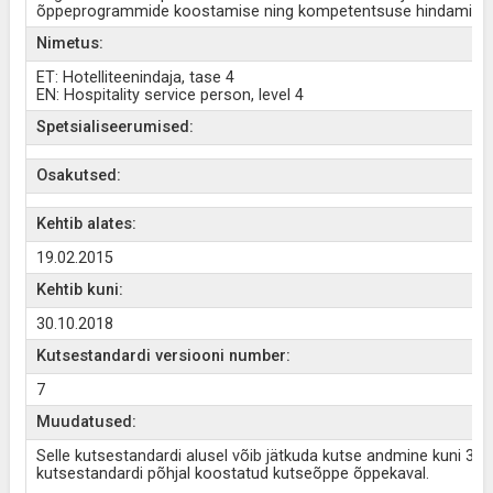
õppeprogrammide koostamise ning kompetentsuse hindamise 
Nimetus:
ET: Hotelliteenindaja, tase 4
EN: Hospitality service person, level 4
Spetsialiseerumised:
Osakutsed:
Kehtib alates:
19.02.2015
Kehtib kuni:
30.10.2018
Kutsestandardi versiooni number:
7
Muudatused:
Selle kutsestandardi alusel võib jätkuda kutse andmine kuni 31.
kutsestandardi põhjal koostatud kutseõppe õppekaval.