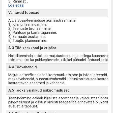
5) Rahalist
...
Loe edasi
Valitavad tööosad
A.2.8 Spaa-teeninduse administreerimine:
1) Kliendi teenindamine;
2) Teenuste broneerimine;
3) Puhtuse ja korra tagamine;
4) Esmaabi osutamine;
5) Tööjõu planeerimine.
A.3 Töö keskkond ja eripära
Hotelliteenindaja töötab majutusteenust ja sellega kaasnevaid 
töötamiseks ka puhkepäevadel, riiklikel pühadel, õhtusel ja öisel 
A.4 Töövahendid
Majutusettevõttesisene kommunikatsioon ja infosüsteemid, hot
maksevahendid, puhastusvahendid, ürituskorralduses kasutatav
kasutatavad seadmed ja vahendid.
A.5 Tööks vajalikud isikuomadused
Teenindamine eeldab külaliste soovidest ja vajadustest lähtuval
pingetaluvust ja oskust kiiresti reageerida erinevates olukord
ausust ja täpsust.