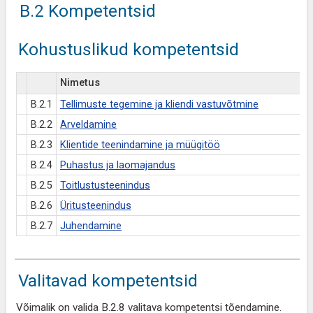
B.2 Kompetentsid
Kohustuslikud kompetentsid
Nimetus
B.2.1
Tellimuste tegemine ja kliendi vastuvõtmine
B.2.2
Arveldamine
B.2.3
Klientide teenindamine ja müügitöö
B.2.4
Puhastus ja laomajandus
B.2.5
Toitlustusteenindus
B.2.6
Üritusteenindus
B.2.7
Juhendamine
Valitavad kompetentsid
Võimalik on valida B.2.8 valitava kompetentsi tõendamine.