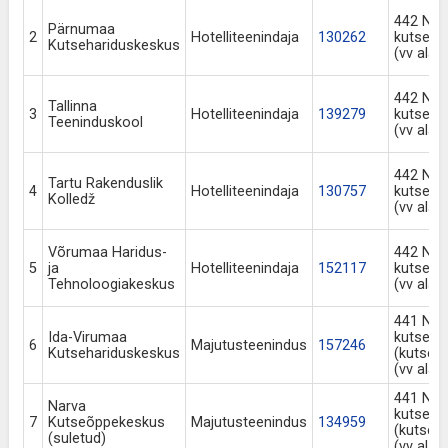
442 Nel
Pärnumaa
2
Hotelliteenindaja
130262
kutseõ
Kutsehariduskeskus
(vv alat
442 Nel
Tallinna
3
Hotelliteenindaja
139279
kutseõ
Teeninduskool
(vv alat
442 Nel
Tartu Rakenduslik
4
Hotelliteenindaja
130757
kutseõ
Kolledž
(vv alat
Võrumaa Haridus-
442 Nel
5
ja
Hotelliteenindaja
152117
kutseõ
Tehnoloogiakeskus
(vv alat
441 Nel
Ida-Virumaa
kutseõ
6
Majutusteenindus
157246
Kutsehariduskeskus
(kutsek
(vv alat
441 Nel
Narva
kutseõ
7
Kutseõppekeskus
Majutusteenindus
134959
(kutsek
(suletud)
(vv alat