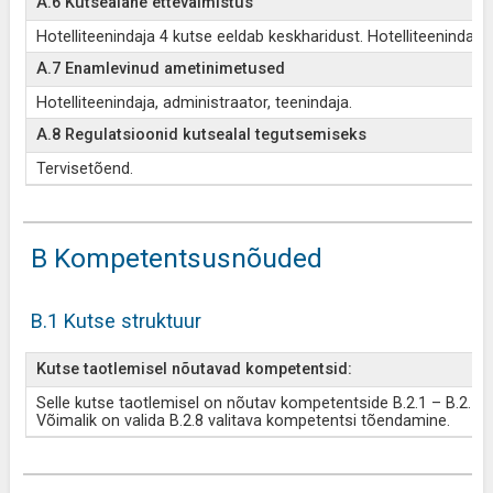
A.6 Kutsealane ettevalmistus
Hotelliteenindaja 4 kutse eeldab keskharidust. Hotelliteenindaj
A.7 Enamlevinud ametinimetused
Hotelliteenindaja, administraator, teenindaja.
A.8 Regulatsioonid kutsealal tegutsemiseks
Tervisetõend.
B Kompetentsusnõuded
B.1 Kutse struktuur
Kutse taotlemisel nõutavad kompetentsid:
Selle kutse taotlemisel on nõutav kompetentside B.2.1 – B.2.7 j
Võimalik on valida B.2.8 valitava kompetentsi tõendamine.