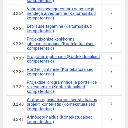
kompetentsid)
Väärtushinnangutest aru saamine ja
B.2.34
nendega arvestamine (Käitumuslikud
7
kompetentsid)
Eetilisuse tagamine (Käitumuslikud
B.2.35
7
kompetentsid)
Projektipõhise keskkonna
B.2.36
juhtimine/loomine (Kontekstuaalsed
7
kompetentsid)
Programmi juhtimine (Kontekstuaalsed
B.2.37
7
kompetentsid)
Portfelli juhtimine (Kontekstuaalsed
B.2.38
7
kompetentsid)
Projektide, programmide ja portfellide
B.2.39
rakendamine (Kontekstuaalsed
7
kompetentsid)
Alalise organisatsiooni seoste haldus
B.2.40
projekti kontekstis (Kontekstuaalsed
7
kompetentsid)
Ärinõuete haldus (Kontekstuaalsed
B.2.41
7
kompetentsid)