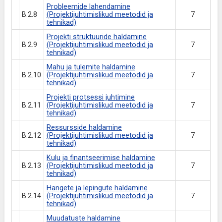
Probleemide lahendamine
B.2.8
(Projektijuhtimislikud meetodid ja
7
tehnikad)
Projekti struktuuride haldamine
B.2.9
(Projektijuhtimislikud meetodid ja
7
tehnikad)
Mahu ja tulemite haldamine
B.2.10
(Projektijuhtimislikud meetodid ja
7
tehnikad)
Projekti protsessi juhtimine
B.2.11
(Projektijuhtimislikud meetodid ja
7
tehnikad)
Ressursside haldamine
B.2.12
(Projektijuhtimislikud meetodid ja
7
tehnikad)
Kulu ja finantseerimise haldamine
B.2.13
(Projektijuhtimislikud meetodid ja
7
tehnikad)
Hangete ja lepingute haldamine
B.2.14
(Projektijuhtimislikud meetodid ja
7
tehnikad)
Muudatuste haldamine