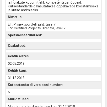
ja hoiakute kogumit ehk kompetentsusnõudeid.
Kutsestandardeid kasutatakse õppekavade koostamiseks
ja kutse andmiseks.
Nimetus:
ET: Projektiportfelli juht, tase 7
EN: Certified Projects Director, level 7
Spetsialiseerumised:
Osakutsed:
Kehtib alates:
02.05.2018
Kehtib kuni:
31.12.2018
Kutsestandardi versiooni number:
6
Muudatused:
Muudatusteta pikendamine kuni 31.12.2018