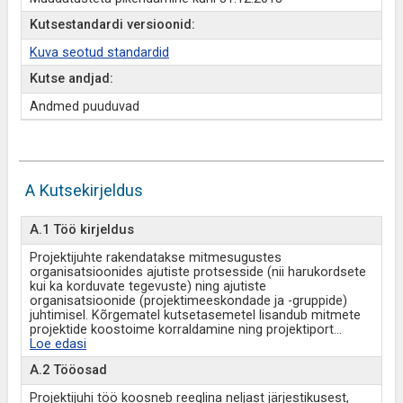
Kutsestandardi versioonid:
Kuva seotud standardid
Kutse andjad:
Andmed puuduvad
A Kutsekirjeldus
A.1 Töö kirjeldus
Projektijuhte rakendatakse mitmesugustes
organisatsioonides ajutiste protsesside (nii harukordsete
kui ka korduvate tegevuste) ning ajutiste
organisatsioonide (projektimeeskondade ja -gruppide)
juhtimisel. Kõrgematel kutsetasemetel lisandub mitmete
projektide koostoime korraldamine ning projektiport
...
Loe edasi
A.2 Tööosad
Projektijuhi töö koosneb reeglina neljast järjestikusest,