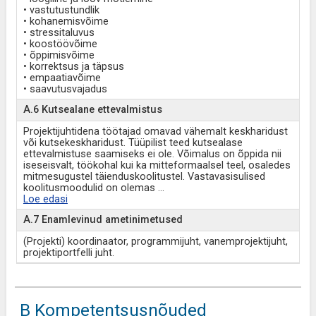
• vastutustundlik
• kohanemisvõime
• stressitaluvus
• koostöövõime
• õppimisvõime
• korrektsus ja täpsus
• empaatiavõime
• saavutusvajadus
A.6 Kutsealane ettevalmistus
Projektijuhtidena töötajad omavad vähemalt keskharidust
või kutsekeskharidust. Tüüpilist teed kutsealase
ettevalmistuse saamiseks ei ole. Võimalus on õppida nii
iseseisvalt, töökohal kui ka mitteformaalsel teel, osaledes
mitmesugustel täienduskoolitustel. Vastavasisulised
koolitusmoodulid on olemas
...
Loe edasi
A.7 Enamlevinud ametinimetused
(Projekti) koordinaator, programmijuht, vanemprojektijuht,
projektiportfelli juht.
B Kompetentsusnõuded