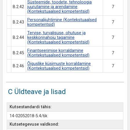
Süsteemide, toodete, tehnoloogia
B.2.42
juurutamine ja arendamine
7
(Kontekstuaalsed kompetentsid)
Personalijuhtimine (Kontekstuaalsed
B.2.43
7
kompetentsid)
Tervise, turvalisuse, ohutuse ja
B.2.44
keskkonnahoiu tagamine
7
(Kontekstuaalsed kompetentsid)
Finantseerimise korraldamine
B.2.45
7
(Kontekstuaalsed kompetentsid)
Õiguslike küsimuste korraldamine
B.2.46
7
(Kontekstuaalsed kompetentsid)
C Üldteave ja lisad
Kutsestandardi tähis:
14-02052018-5.4/6k
Kutsetegevuse valdkond: