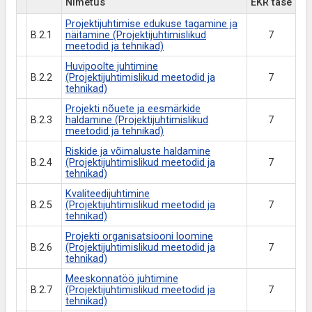
Nimetus
EKR tase
Projektijuhtimise edukuse tagamine ja
B.2.1
näitamine (Projektijuhtimislikud
7
meetodid ja tehnikad)
Huvipoolte juhtimine
B.2.2
(Projektijuhtimislikud meetodid ja
7
tehnikad)
Projekti nõuete ja eesmärkide
B.2.3
haldamine (Projektijuhtimislikud
7
meetodid ja tehnikad)
Riskide ja võimaluste haldamine
B.2.4
(Projektijuhtimislikud meetodid ja
7
tehnikad)
Kvaliteedijuhtimine
B.2.5
(Projektijuhtimislikud meetodid ja
7
tehnikad)
Projekti organisatsiooni loomine
B.2.6
(Projektijuhtimislikud meetodid ja
7
tehnikad)
Meeskonnatöö juhtimine
B.2.7
(Projektijuhtimislikud meetodid ja
7
tehnikad)