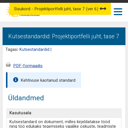
Sisukord - Projektiportfelli juht, tase 7 (ver 6)
Kutsestandardid: Projektiportfelli juht, tase 7
Tagasi:
Kutsestandardid
|
PDF-formaadis
Kehtivuse kaotanud standard
Üldandmed
Kasutusala:
Kutsestandard on dokument, milles kirjeldatakse tööd
ning töö edukaks tegemiseks vajalike oskuste, teadmiste