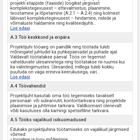
projekti etappide (faaside) loogikat järgivast
komplekstegevusest – ettevalmistus, plaanimine,
teostamine ja lõpetamine (A.2.1 – A.2.4) ning kolmest
läbivast komplekstegevusest – hindamine, riskide ja
võimaluste haldamine ning kvaliteedijuhti
...
Loe edasi
A.3 Töö keskkond ja eripära
Projektijuhi tööaeg on paindlik ning töötada tuleb
mõningatel juhtudel ka puhkepäevadel ja pühade ajal.
Valdavalt töötatakse päeval. Töös on tegemist
vahelduvate ülesannetega ning töötatakse nii ruumis kui
ka välistingimustes. Ülesanded, millega tuleb kokku
puutuda on väga erineva keerukusega, vari
...
Loe edasi
A.4 Töövahendid
Projektijuht kasutab oma töö tegemiseks tavaliselt
personaal- või sülearvutit, kontoritarkvara ning projektide
plaanimise ja juhtimise tarkvara. Valdkonnast olenevalt
võib kasutuses olla kamingi spetsiifiline tarkvara.
A.5 Tööks vajalikud isikuomadused
Edukaks projektijuhina töötamiseks on vajalikud järgmised
võimed:
• loogiline ja loov mõtlemine