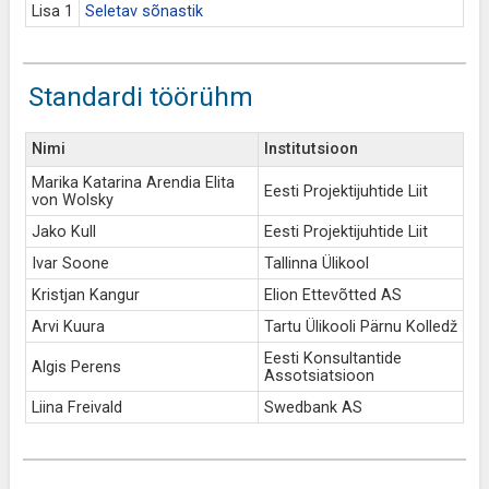
Lisa 1
Seletav sõnastik
Standardi töörühm
Nimi
Institutsioon
Marika Katarina Arendia Elita
Eesti Projektijuhtide Liit
von Wolsky
Jako Kull
Eesti Projektijuhtide Liit
Ivar Soone
Tallinna Ülikool
Kristjan Kangur
Elion Ettevõtted AS
Arvi Kuura
Tartu Ülikooli Pärnu Kolledž
Eesti Konsultantide
Algis Perens
Assotsiatsioon
Liina Freivald
Swedbank AS