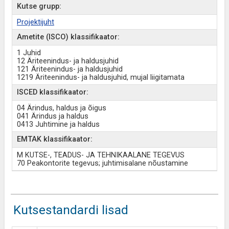
Kutse grupp:
Projektijuht
Ametite (ISCO) klassifikaator:
1 Juhid
12 Äriteenindus- ja haldusjuhid
121 Äriteenindus- ja haldusjuhid
1219 Äriteenindus- ja haldusjuhid, mujal liigitamata
ISCED klassifikaator:
04 Ärindus, haldus ja õigus
041 Ärindus ja haldus
0413 Juhtimine ja haldus
EMTAK klassifikaator:
M KUTSE-, TEADUS- JA TEHNIKAALANE TEGEVUS
70 Peakontorite tegevus; juhtimisalane nõustamine
Kutsestandardi lisad