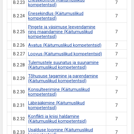
Enesekontroll (Käitumuslikud
B.2.23
7
kompetentsid)
Enesekindlus (Käitumuslikud
B.2.24
7
kompetentsid)
Pingete ja väsimuse leevendamine
B.2.25
ning maandamine (Käitumuslikud
7
kompetentsid)
B.2.26
Avatus (Käitumuslikud kompetentsid)
7
B.2.27
Loovus (Käitumuslikud kompetentsid)
7
Tulemustele suunatus ja suunamine
B.2.28
7
(Käitumuslikud kompetentsid)
Tõhususe tagamine ja parendamine
B.2.29
7
(Käitumuslikud kompetentsid)
Konsulteerimine (Käitumuslikud
B.2.30
7
kompetentsid)
Läbirääkimine (Käitumuslikud
B.2.31
7
kompetentsid)
Konflikti ja kriisi haldamine
B.2.32
7
(Käitumuslikud kompetentsid)
Usalduse loomine (Käitumuslikud
B.2.33
7