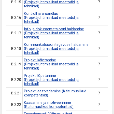
B.2.15
(Projektijuhtimislikud meetodid ja
7
tehnikad)
Kontroll ja aruandlus
B.2.16
(Projektijuhtimislikud meetodid ja
7
tehnikad)
Info ja dokumentatsiooni haldamine
B.2.17
(Projektijuhtimislikud meetodid ja
7
tehnikad)
Kommunikatsioonitegevuse haldamine
B.2.18
(Projektijuhtimislikud meetodid ja
7
tehnikad)
Projekti käivitamine
B.2.19
(Projektijuhtimislikud meetodid ja
7
tehnikad)
Projekti lõpetamine
B.2.20
(Projektijuhtimislikud meetodid ja
7
tehnikad)
Projekti eestvedamine (Käitumuslikud
B.2.21
7
kompetentsid)
Kaasamine ja motiveerimine
B.2.22
7
(Käitumuslikud kompetentsid)