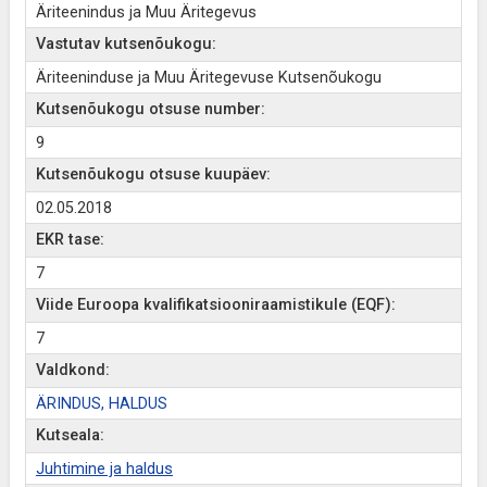
Äriteenindus ja Muu Äritegevus
Vastutav kutsenõukogu:
Äriteeninduse ja Muu Äritegevuse Kutsenõukogu
Kutsenõukogu otsuse number:
9
Kutsenõukogu otsuse kuupäev:
02.05.2018
EKR tase:
7
Viide Euroopa kvalifikatsiooniraamistikule (EQF):
7
Valdkond:
ÄRINDUS, HALDUS
Kutseala:
Juhtimine ja haldus