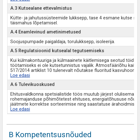
A.3 Kutsealane ettevalmistus
Kütte- ja jahutussüsteemide lukksepp, tase 4 esmane kutse 
täismahus lõpetamisel.
A.4 Enamlevinud ametinimetused
Soojuspumpade paigaldaja, torulukksepp, isoleerija.
A.5 Regulatsioonid kutsealal tegutsemiseks
Kui külmakontuuriga ja külmaainete käitlemisega seotud töid ei 
töötamiseks ei ole kutsetunnistus vajalik. Atmosfääriõhu kait
517/2014 artiklist 10 tulenevalt nõutakse fluoritud kasvuhoone
Loe edasi
A.6 Tulevikuoskused
Ehitusvaldkonna spetsialistide töös muutub järjest olulisemaks 
rohemajanduse põhimõtetest ehituses, energiatõhususe nõuete
jäätmete korrektse sorteerimise ning saastatuse ärahoidmise 
Loe edasi
B Kompetentsusnõuded