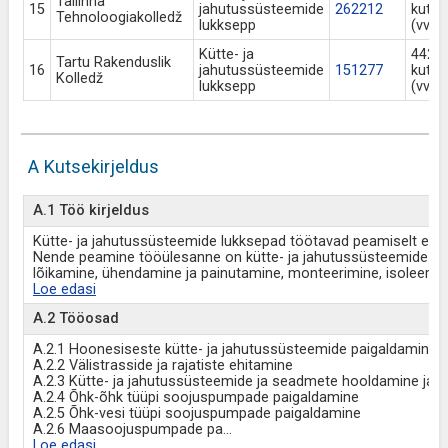
Tallinna
15
jahutussüsteemide
262212
kuts
Tehnoloogiakolledž
lukksepp
(vv a
Kütte- ja
442 N
Tartu Rakenduslik
16
jahutussüsteemide
151277
kuts
Kolledž
lukksepp
(vv a
A Kutsekirjeldus
A.1 Töö kirjeldus
Kütte- ja jahutussüsteemide lukksepad töötavad peamiselt ehitu
Nende peamine tööülesanne on kütte- ja jahutussüsteemide ni
lõikamine, ühendamine ja painutamine, monteerimine, isoleerimi
Loe edasi
A.2 Tööosad
A.2.1 Hoonesiseste kütte- ja jahutussüsteemide paigaldamine
A.2.2 Välistrasside ja rajatiste ehitamine
A.2.3 Kütte- ja jahutussüsteemide ja seadmete hooldamine ja 
A.2.4 Õhk-õhk tüüpi soojuspumpade paigaldamine
A.2.5 Õhk-vesi tüüpi soojuspumpade paigaldamine
A.2.6 Maasoojuspumpade pa
...
Loe edasi