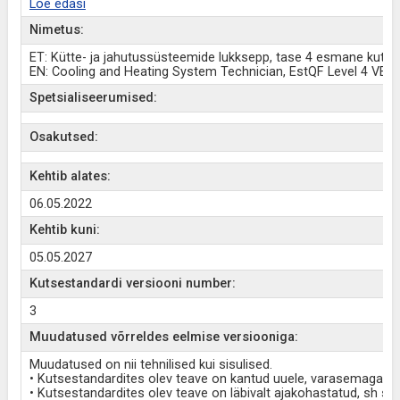
Loe edasi
Nimetus:
ET: Kütte- ja jahutussüsteemide lukksepp, tase 4 esmane kutse
EN: Cooling and Heating System Technician, EstQF Level 4 VET 
Spetsialiseerumised:
Osakutsed:
Kehtib alates:
06.05.2022
Kehtib kuni:
05.05.2027
Kutsestandardi versiooni number:
3
Muudatused võrreldes eelmise versiooniga:
Muudatused on nii tehnilised kui sisulised.
• Kutsestandardites olev teave on kantud uuele, varasemaga võ
• Kutsestandardites olev teave on läbivalt ajakohastatud, sh s