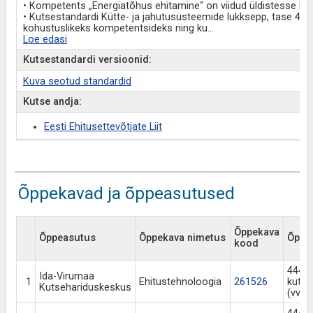
• Kompetents „Energiatõhus ehitamine“ on viidud üldistesse k
• Kutsestandardi Kütte- ja jahutusüsteemide lukksepp, tase 4 
kohustuslikeks kompetentsideks ning ku
...
Loe edasi
Kutsestandardi versioonid:
Kuva seotud standardid
Kutse andja:
Eesti Ehitusettevõtjate Liit
Õppekavad ja õppeasutused
Õppekava
Õppeasutus
Õppekava nimetus
Õppek
kood
444 N
Ida-Virumaa
1
Ehitustehnoloogia
261526
kutse
Kutsehariduskeskus
(vv a