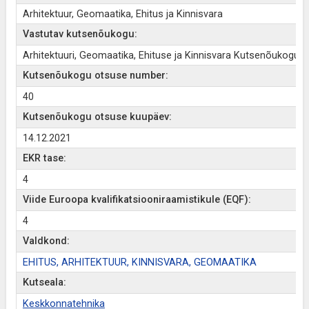
Arhitektuur, Geomaatika, Ehitus ja Kinnisvara
Vastutav kutsenõukogu:
Arhitektuuri, Geomaatika, Ehituse ja Kinnisvara Kutsenõukogu
Kutsenõukogu otsuse number:
40
Kutsenõukogu otsuse kuupäev:
14.12.2021
EKR tase:
4
Viide Euroopa kvalifikatsiooniraamistikule (EQF):
4
Valdkond:
EHITUS, ARHITEKTUUR, KINNISVARA, GEOMAATIKA
Kutseala:
Keskkonnatehnika