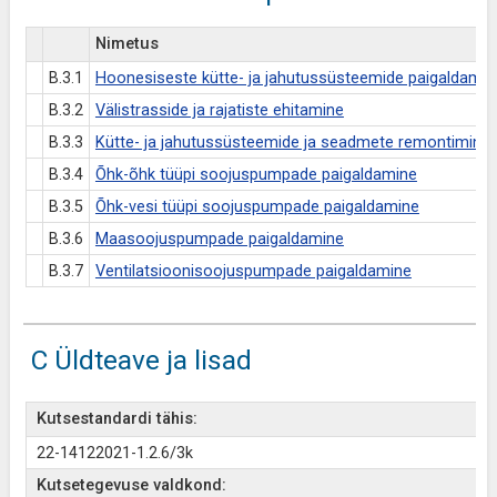
Nimetus
B.3.1
Hoonesiseste kütte- ja jahutussüsteemide paigaldamin
B.3.2
Välistrasside ja rajatiste ehitamine
B.3.3
Kütte- ja jahutussüsteemide ja seadmete remontimine 
B.3.4
Õhk-õhk tüüpi soojuspumpade paigaldamine
B.3.5
Õhk-vesi tüüpi soojuspumpade paigaldamine
B.3.6
Maasoojuspumpade paigaldamine
B.3.7
Ventilatsioonisoojuspumpade paigaldamine
C Üldteave ja lisad
Kutsestandardi tähis:
22-14122021-1.2.6/3k
Kutsetegevuse valdkond: