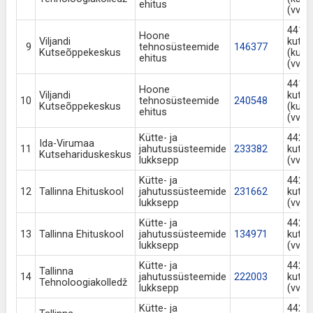
ehitus
(vv a
441 N
Hoone
Viljandi
kuts
9
tehnosüsteemide
146377
Kutseõppekeskus
(kuts
ehitus
(vv a
441 N
Hoone
Viljandi
kuts
10
tehnosüsteemide
240548
Kutseõppekeskus
(kuts
ehitus
(vv a
Kütte- ja
442 N
Ida-Virumaa
11
jahutussüsteemide
233382
kuts
Kutsehariduskeskus
lukksepp
(vv a
Kütte- ja
442 N
12
Tallinna Ehituskool
jahutussüsteemide
231662
kuts
lukksepp
(vv a
Kütte- ja
442 N
13
Tallinna Ehituskool
jahutussüsteemide
134971
kuts
lukksepp
(vv a
Kütte- ja
442 N
Tallinna
14
jahutussüsteemide
222003
kuts
Tehnoloogiakolledž
lukksepp
(vv a
Kütte- ja
442 N