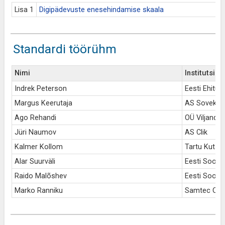
Lisa 1
Digipädevuste enesehindamise skaala
Standardi töörühm
Nimi
Institutsioo
Indrek Peterson
Eesti Ehituse
Margus Keerutaja
AS Sovek
Ago Rehandi
OÜ Viljandi
Jüri Naumov
AS Clik
Kalmer Kollom
Tartu Kutse
Alar Suurväli
Eesti Sooju
Raido Malõshev
Eesti Sooju
Marko Ranniku
Samtec OÜ