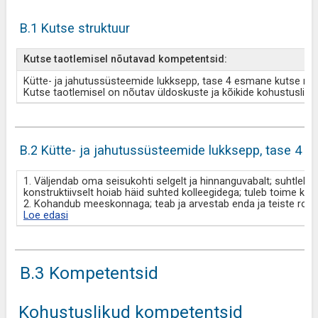
B.1 Kutse struktuur
Kutse taotlemisel nõutavad kompetentsid:
Kütte- ja jahutussüsteemide lukksepp, tase 4 esmane kutse mo
Kutse taotlemisel on nõutav üldoskuste ja kõikide kohustuslik
B.2 Kütte- ja jahutussüsteemide lukksepp, tase 4 
1. Väljendab oma seisukohti selgelt ja hinnanguvabalt; suhtleb v
konstruktiivselt hoiab häid suhted kolleegidega; tuleb toime ke
2. Kohandub meeskonnaga; teab ja arvestab enda ja teiste roll
Loe edasi
B.3 Kompetentsid
Kohustuslikud kompetentsid