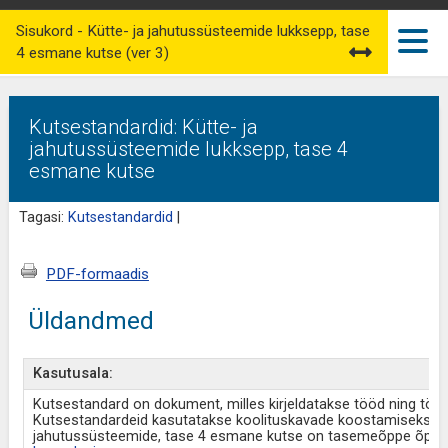
Sisukord - Kütte- ja jahutussüsteemide lukksepp, tase
4 esmane kutse (ver 3)
Kutsestandardid: Kütte- ja
jahutussüsteemide lukksepp, tase 4
esmane kutse
Tagasi:
Kutsestandardid
|
PDF-formaadis
Üldandmed
Kasutusala:
Kutsestandard on dokument, milles kirjeldatakse tööd ning tö
Kutsestandardeid kasutatakse koolituskavade koostamiseks ja 
jahutussüsteemide, tase 4 esmane kutse on tasemeõppe õppek