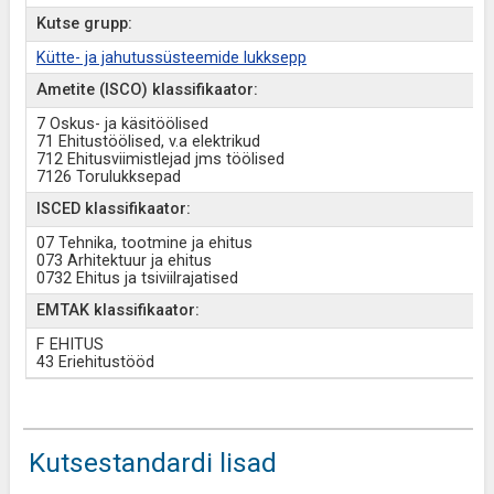
Kutse grupp:
Kütte- ja jahutussüsteemide lukksepp
Ametite (ISCO) klassifikaator:
7 Oskus- ja käsitöölised
71 Ehitustöölised, v.a elektrikud
712 Ehitusviimistlejad jms töölised
7126 Torulukksepad
ISCED klassifikaator:
07 Tehnika, tootmine ja ehitus
073 Arhitektuur ja ehitus
0732 Ehitus ja tsiviilrajatised
EMTAK klassifikaator:
F EHITUS
43 Eriehitustööd
Kutsestandardi lisad