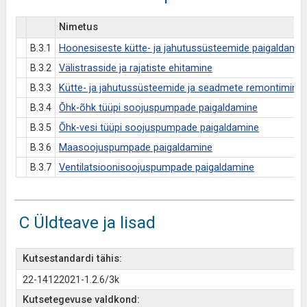
Nimetus
B.3.1
Hoonesiseste kütte- ja jahutussüsteemide paigaldamin
B.3.2
Välistrasside ja rajatiste ehitamine
B.3.3
Kütte- ja jahutussüsteemide ja seadmete remontimine 
B.3.4
Õhk-õhk tüüpi soojuspumpade paigaldamine
B.3.5
Õhk-vesi tüüpi soojuspumpade paigaldamine
B.3.6
Maasoojuspumpade paigaldamine
B.3.7
Ventilatsioonisoojuspumpade paigaldamine
C Üldteave ja lisad
Kutsestandardi tähis:
22-14122021-1.2.6/3k
Kutsetegevuse valdkond: