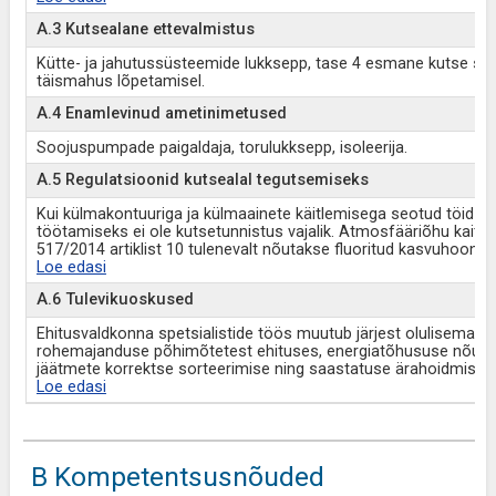
A.3 Kutsealane ettevalmistus
Kütte- ja jahutussüsteemide lukksepp, tase 4 esmane kutse 
täismahus lõpetamisel.
A.4 Enamlevinud ametinimetused
Soojuspumpade paigaldaja, torulukksepp, isoleerija.
A.5 Regulatsioonid kutsealal tegutsemiseks
Kui külmakontuuriga ja külmaainete käitlemisega seotud töid ei 
töötamiseks ei ole kutsetunnistus vajalik. Atmosfääriõhu kait
517/2014 artiklist 10 tulenevalt nõutakse fluoritud kasvuhoone
Loe edasi
A.6 Tulevikuoskused
Ehitusvaldkonna spetsialistide töös muutub järjest olulisemaks 
rohemajanduse põhimõtetest ehituses, energiatõhususe nõuete
jäätmete korrektse sorteerimise ning saastatuse ärahoidmise 
Loe edasi
B Kompetentsusnõuded