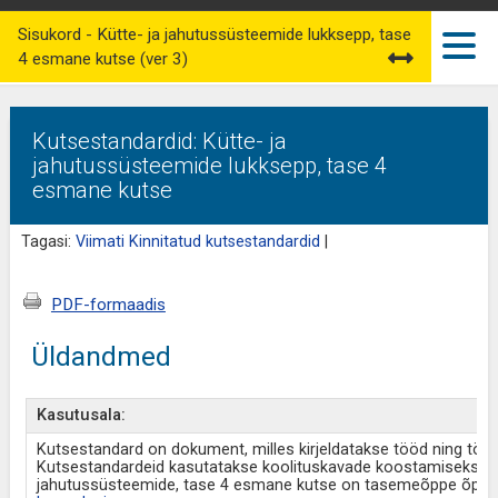
Sisukord - Kütte- ja jahutussüsteemide lukksepp, tase
4 esmane kutse (ver 3)
Kutsestandardid: Kütte- ja
jahutussüsteemide lukksepp, tase 4
esmane kutse
Tagasi:
Viimati Kinnitatud kutsestandardid
|
PDF-formaadis
Üldandmed
Kasutusala:
Kutsestandard on dokument, milles kirjeldatakse tööd ning tö
Kutsestandardeid kasutatakse koolituskavade koostamiseks ja 
jahutussüsteemide, tase 4 esmane kutse on tasemeõppe õppek