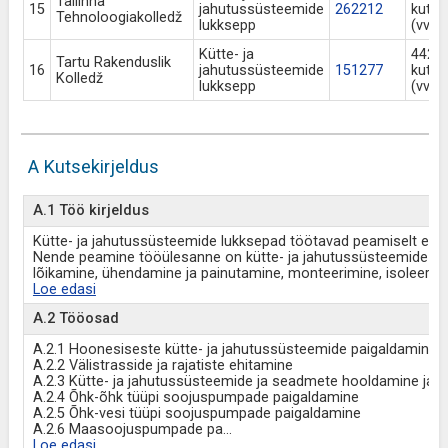
Tallinna
15
jahutussüsteemide
262212
kuts
Tehnoloogiakolledž
lukksepp
(vv a
Kütte- ja
442 N
Tartu Rakenduslik
16
jahutussüsteemide
151277
kuts
Kolledž
lukksepp
(vv a
A Kutsekirjeldus
A.1 Töö kirjeldus
Kütte- ja jahutussüsteemide lukksepad töötavad peamiselt ehitu
Nende peamine tööülesanne on kütte- ja jahutussüsteemide ni
lõikamine, ühendamine ja painutamine, monteerimine, isoleerimi
Loe edasi
A.2 Tööosad
A.2.1 Hoonesiseste kütte- ja jahutussüsteemide paigaldamine
A.2.2 Välistrasside ja rajatiste ehitamine
A.2.3 Kütte- ja jahutussüsteemide ja seadmete hooldamine ja 
A.2.4 Õhk-õhk tüüpi soojuspumpade paigaldamine
A.2.5 Õhk-vesi tüüpi soojuspumpade paigaldamine
A.2.6 Maasoojuspumpade pa
...
Loe edasi