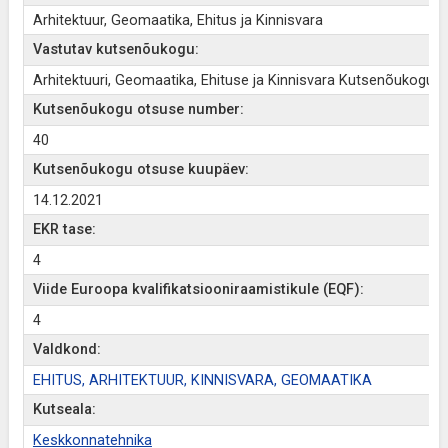
Arhitektuur, Geomaatika, Ehitus ja Kinnisvara
Vastutav kutsenõukogu:
Arhitektuuri, Geomaatika, Ehituse ja Kinnisvara Kutsenõukogu
Kutsenõukogu otsuse number:
40
Kutsenõukogu otsuse kuupäev:
14.12.2021
EKR tase:
4
Viide Euroopa kvalifikatsiooniraamistikule (EQF):
4
Valdkond:
EHITUS, ARHITEKTUUR, KINNISVARA, GEOMAATIKA
Kutseala:
Keskkonnatehnika