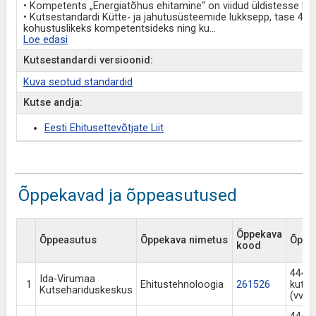
• Kompetents „Energiatõhus ehitamine“ on viidud üldistesse k
• Kutsestandardi Kütte- ja jahutusüsteemide lukksepp, tase 4 
kohustuslikeks kompetentsideks ning ku
...
Loe edasi
Kutsestandardi versioonid:
Kuva seotud standardid
Kutse andja:
Eesti Ehitusettevõtjate Liit
Õppekavad ja õppeasutused
Õppekava
Õppeasutus
Õppekava nimetus
Õppek
kood
444 N
Ida-Virumaa
1
Ehitustehnoloogia
261526
kutse
Kutsehariduskeskus
(vv a