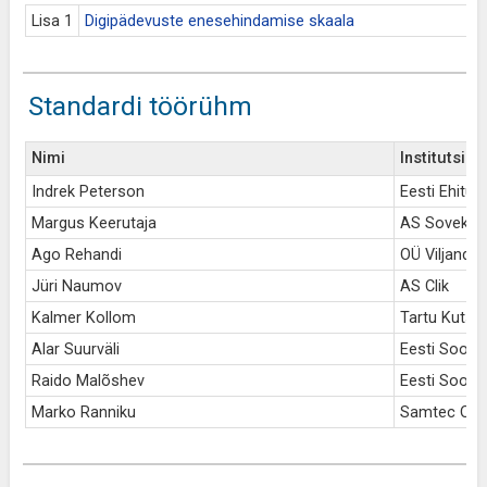
Lisa 1
Digipädevuste enesehindamise skaala
Standardi töörühm
Nimi
Institutsioo
Indrek Peterson
Eesti Ehituse
Margus Keerutaja
AS Sovek
Ago Rehandi
OÜ Viljandi
Jüri Naumov
AS Clik
Kalmer Kollom
Tartu Kutse
Alar Suurväli
Eesti Sooju
Raido Malõshev
Eesti Sooju
Marko Ranniku
Samtec OÜ