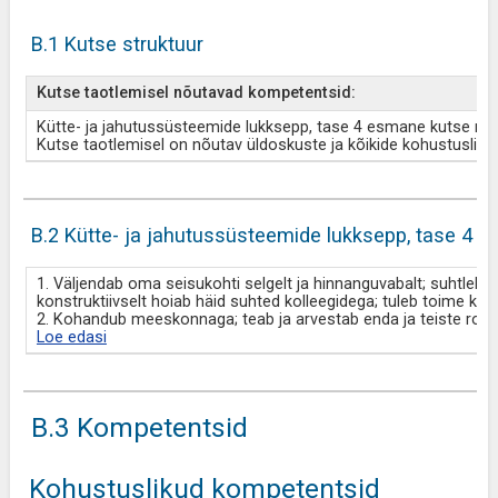
B.1 Kutse struktuur
Kutse taotlemisel nõutavad kompetentsid:
Kütte- ja jahutussüsteemide lukksepp, tase 4 esmane kutse mo
Kutse taotlemisel on nõutav üldoskuste ja kõikide kohustuslik
B.2 Kütte- ja jahutussüsteemide lukksepp, tase 4 
1. Väljendab oma seisukohti selgelt ja hinnanguvabalt; suhtleb v
konstruktiivselt hoiab häid suhted kolleegidega; tuleb toime ke
2. Kohandub meeskonnaga; teab ja arvestab enda ja teiste roll
Loe edasi
B.3 Kompetentsid
Kohustuslikud kompetentsid