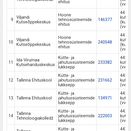
ehitus
(vv a
441 N
Hoone
Viljandi
kuts
9
tehnosüsteemide
146377
Kutseõppekeskus
(kuts
ehitus
(vv a
441 N
Hoone
Viljandi
kuts
10
tehnosüsteemide
240548
Kutseõppekeskus
(kuts
ehitus
(vv a
Kütte- ja
442 N
Ida-Virumaa
11
jahutussüsteemide
233382
kuts
Kutsehariduskeskus
lukksepp
(vv a
Kütte- ja
442 N
12
Tallinna Ehituskool
jahutussüsteemide
231662
kuts
lukksepp
(vv a
Kütte- ja
442 N
13
Tallinna Ehituskool
jahutussüsteemide
134971
kuts
lukksepp
(vv a
Kütte- ja
442 N
Tallinna
14
jahutussüsteemide
222003
kuts
Tehnoloogiakolledž
lukksepp
(vv a
Kütte- ja
442 N