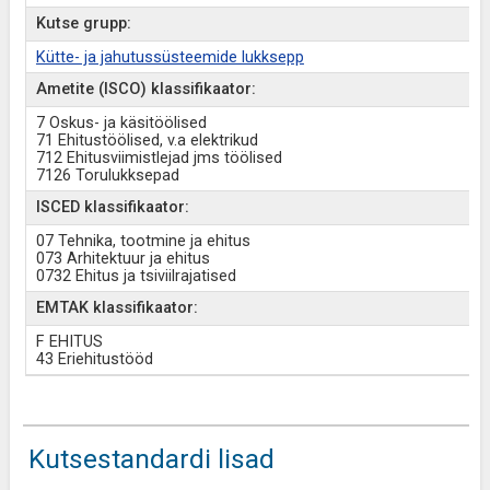
Kutse grupp:
Kütte- ja jahutussüsteemide lukksepp
Ametite (ISCO) klassifikaator:
7 Oskus- ja käsitöölised
71 Ehitustöölised, v.a elektrikud
712 Ehitusviimistlejad jms töölised
7126 Torulukksepad
ISCED klassifikaator:
07 Tehnika, tootmine ja ehitus
073 Arhitektuur ja ehitus
0732 Ehitus ja tsiviilrajatised
EMTAK klassifikaator:
F EHITUS
43 Eriehitustööd
Kutsestandardi lisad