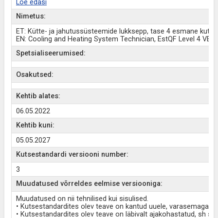
Loe edasi
Nimetus:
ET: Kütte- ja jahutussüsteemide lukksepp, tase 4 esmane kutse
EN: Cooling and Heating System Technician, EstQF Level 4 VET 
Spetsialiseerumised:
Osakutsed:
Kehtib alates:
06.05.2022
Kehtib kuni:
05.05.2027
Kutsestandardi versiooni number:
3
Muudatused võrreldes eelmise versiooniga:
Muudatused on nii tehnilised kui sisulised.
• Kutsestandardites olev teave on kantud uuele, varasemaga võ
• Kutsestandardites olev teave on läbivalt ajakohastatud, sh s