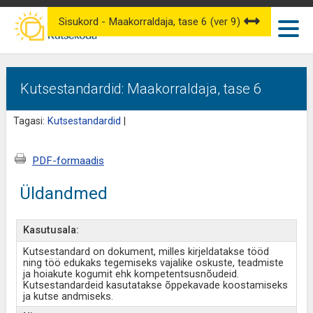
Sisukord - Maakorraldaja, tase 6 (ver 9)
Kutsestandardid: Maakorraldaja, tase 6
Tagasi:
Kutsestandardid
|
PDF-formaadis
Üldandmed
Kasutusala:
Kutsestandard on dokument, milles kirjeldatakse tööd
ning töö edukaks tegemiseks vajalike oskuste, teadmiste
ja hoiakute kogumit ehk kompetentsusnõudeid.
Kutsestandardeid kasutatakse õppekavade koostamiseks
ja kutse andmiseks.