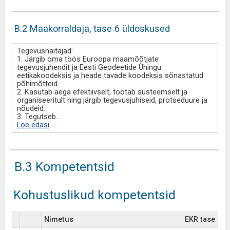
B.2 Maakorraldaja, tase 6 üldoskused
Tegevusnäitajad:
1. Järgib oma töös Euroopa maamõõtjate
tegevusjuhendit ja Eesti Geodeetide Ühingu
eetikakoodeksis ja heade tavade koodeksis sõnastatud
põhimõtteid.
2. Kasutab aega efektiivselt, töötab süsteemselt ja
organiseeritult ning järgib tegevusjuhiseid, protseduure ja
nõudeid.
3. Tegutseb
...
Loe edasi
B.3 Kompetentsid
Kohustuslikud kompetentsid
Nimetus
EKR tase