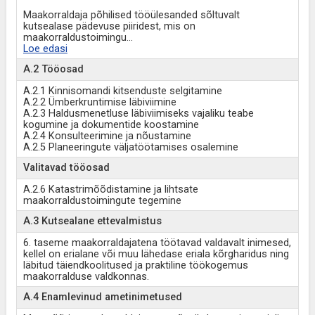
Maakorraldaja põhilised tööülesanded sõltuvalt
kutsealase pädevuse piiridest, mis on
maakorraldustoimingu
...
Loe edasi
A.2 Tööosad
A.2.1 Kinnisomandi kitsenduste selgitamine
A.2.2 Ümberkruntimise läbiviimine
A.2.3 Haldusmenetluse läbiviimiseks vajaliku teabe
kogumine ja dokumentide koostamine
A.2.4 Konsulteerimine ja nõustamine
A.2.5 Planeeringute väljatöötamises osalemine
Valitavad tööosad
A.2.6 Katastrimõõdistamine ja lihtsate
maakorraldustoimingute tegemine
A.3 Kutsealane ettevalmistus
6. taseme maakorraldajatena töötavad valdavalt inimesed,
kellel on erialane või muu lähedase eriala kõrgharidus ning
läbitud täiendkoolitused ja praktiline töökogemus
maakorralduse valdkonnas.
A.4 Enamlevinud ametinimetused