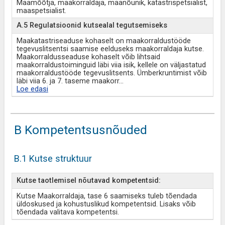
Maamõõtja, maakorraldaja, maanõunik, katastrispetsialist,
maaspetsialist.
A.5 Regulatsioonid kutsealal tegutsemiseks
Maakatastriseaduse kohaselt on maakorraldustööde
tegevuslitsentsi saamise eelduseks maakorraldaja kutse.
Maakorraldusseaduse kohaselt võib lihtsaid
maakorraldustoiminguid läbi viia isik, kellele on väljastatud
maakorraldustööde tegevuslitsents. Ümberkruntimist võib
läbi viia 6. ja 7. taseme maakorr
...
Loe edasi
B Kompetentsusnõuded
B.1 Kutse struktuur
Kutse taotlemisel nõutavad kompetentsid:
Kutse Maakorraldaja, tase 6 saamiseks tuleb tõendada
üldoskused ja kohustuslikud kompetentsid. Lisaks võib
tõendada valitava kompetentsi.