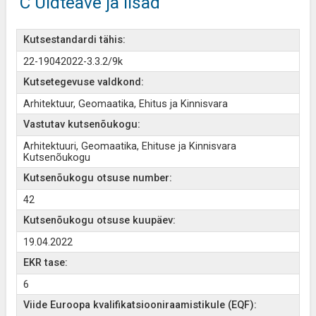
C Üldteave ja lisad
Kutsestandardi tähis:
22-19042022-3.3.2/9k
Kutsetegevuse valdkond:
Arhitektuur, Geomaatika, Ehitus ja Kinnisvara
Vastutav kutsenõukogu:
Arhitektuuri, Geomaatika, Ehituse ja Kinnisvara
Kutsenõukogu
Kutsenõukogu otsuse number:
42
Kutsenõukogu otsuse kuupäev:
19.04.2022
EKR tase:
6
Viide Euroopa kvalifikatsiooniraamistikule (EQF):