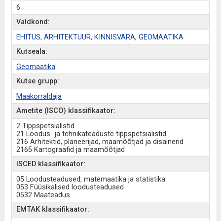
6
Valdkond:
EHITUS, ARHITEKTUUR, KINNISVARA, GEOMAATIKA
Kutseala:
Geomaatika
Kutse grupp:
Maakorraldaja
Ametite (ISCO) klassifikaator:
2 Tippspetsialistid
21 Loodus- ja tehnikateaduste tippspetsialistid
216 Arhitektid, planeerijad, maamõõtjad ja disainerid
2165 Kartograafid ja maamõõtjad
ISCED klassifikaator:
05 Loodusteadused, matemaatika ja statistika
053 Füüsikalised loodusteadused
0532 Maateadus
EMTAK klassifikaator: