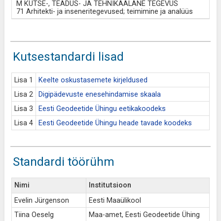
M KUTSE-, TEADUS- JA TEHNIKAALANE TEGEVUS
71 Arhitekti- ja inseneritegevused; teimimine ja analüüs
Kutsestandardi lisad
Lisa 1
Keelte oskustasemete kirjeldused
Lisa 2
Digipädevuste enesehindamise skaala
Lisa 3
Eesti Geodeetide Ühingu eetikakoodeks
Lisa 4
Eesti Geodeetide Ühingu heade tavade koodeks
Standardi töörühm
Nimi
Institutsioon
Evelin Jürgenson
Eesti Maaülikool
Tiina Oeselg
Maa-amet, Eesti Geodeetide Ühing