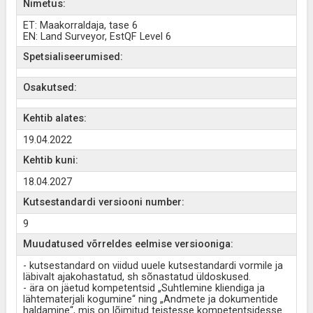
Nimetus:
ET: Maakorraldaja, tase 6
EN: Land Surveyor, EstQF Level 6
Spetsialiseerumised:
Osakutsed:
Kehtib alates:
19.04.2022
Kehtib kuni:
18.04.2027
Kutsestandardi versiooni number:
9
Muudatused võrreldes eelmise versiooniga:
- kutsestandard on viidud uuele kutsestandardi vormile ja
läbivalt ajakohastatud, sh sõnastatud üldoskused.
- ära on jäetud kompetentsid „Suhtlemine kliendiga ja
lähtematerjali kogumine“ ning „Andmete ja dokumentide
haldamine“, mis on lõimitud teistesse kompetentsidesse.