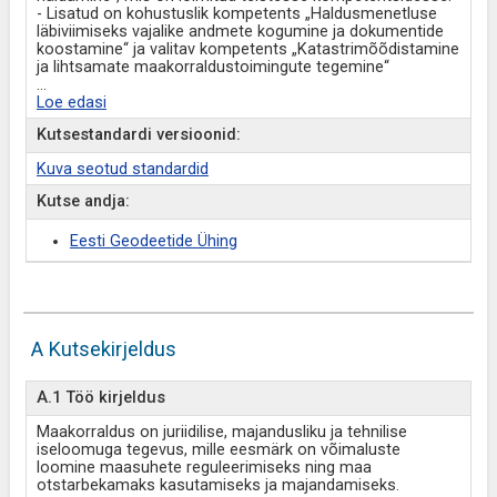
- Lisatud on kohustuslik kompetents „Haldusmenetluse
läbiviimiseks vajalike andmete kogumine ja dokumentide
koostamine“ ja valitav kompetents „Katastrimõõdistamine
ja lihtsamate maakorraldustoimingute tegemine“
...
Loe edasi
Kutsestandardi versioonid:
Kuva seotud standardid
Kutse andja:
Eesti Geodeetide Ühing
A Kutsekirjeldus
A.1 Töö kirjeldus
Maakorraldus on juriidilise, majandusliku ja tehnilise
iseloomuga tegevus, mille eesmärk on võimaluste
loomine maasuhete reguleerimiseks ning maa
otstarbekamaks kasutamiseks ja majandamiseks.