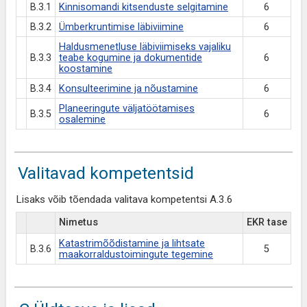
B.3.1
Kinnisomandi kitsenduste selgitamine
6
B.3.2
Ümberkruntimise läbiviimine
6
Haldusmenetluse läbiviimiseks vajaliku
B.3.3
teabe kogumine ja dokumentide
6
koostamine
B.3.4
Konsulteerimine ja nõustamine
6
Planeeringute väljatöötamises
B.3.5
6
osalemine
Valitavad kompetentsid
Lisaks võib tõendada valitava kompetentsi A.3.6
Nimetus
EKR tase
Katastrimõõdistamine ja lihtsate
B.3.6
5
maakorraldustoimingute tegemine