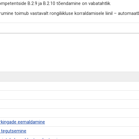
ompetentside B.2.9 ja B.2.10 tõendamine on vabatahtlik.
rumine toimub vastavalt rongiliikluse korraldamisele liinil – automaa
urkingade eemaldamine
l tegutsemine