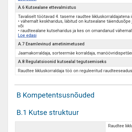
A.6 Kutsealane ettevalmistus
Tavaliselt töötavad 4. taseme raudtee liikluskorraldajatena 
• vähemalt keskharidus, läbitud on kutsealane täiendusõp
või
• raudteealane kutseharidus ja kes on omandanud vähemalt 
Loe edasi
A.7 Enamlevinud ametinimetused
Jaamakorraldaja, sorteermäe korraldaja, manöövridispetšer,
A.8 Regulatsioonid kutsealal tegutsemiseks
Raudtee liikluskorraldaja töö on reguleeritud raudteeseadu
B Kompetentsusnõuded
B.1 Kutse struktuur
Raudtee liik