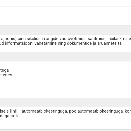
ajoonis) ainuisikuliselt rongide vastuvõtmise, saatmise, läbilaskmise
otud informatsiooni vahetamine ning dokumentide ja aruannete tä
...
etega
mustes
e
misele liinil – automaatblokeeringuga, poolautomaatblokeeringuga, ko
ega liinile.