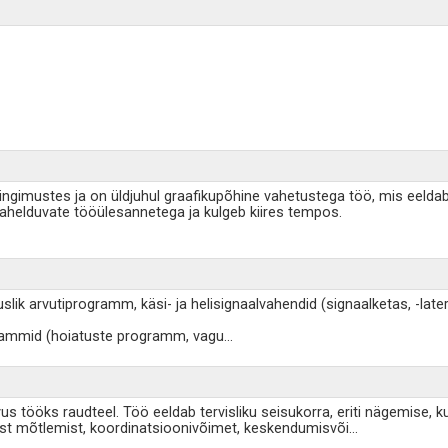
tingimustes ja on üldjuhul graafikupõhine vahetustega töö, mis eeldab 
 vahelduvate tööülesannetega ja kulgeb kiires tempos.
lik arvutiprogramm, käsi- ja helisignaalvahendid (signaalketas, -latern, 
grammid (hoiatuste programm, vagu
...
ivus tööks raudteel. Töö eeldab tervisliku seisukorra, eriti nägemise,
ilist mõtlemist, koordinatsioonivõimet, keskendumisvõi
...