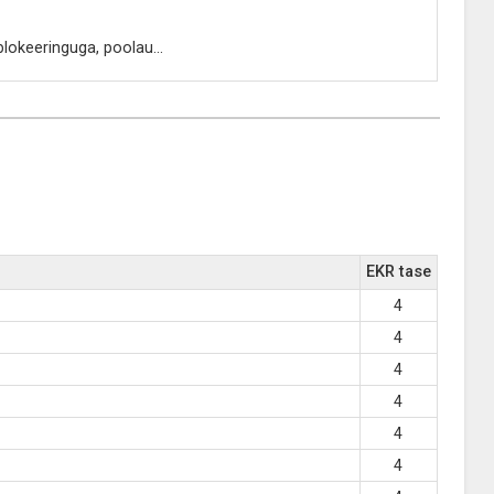
tblokeeringuga, poolau
...
EKR tase
4
4
4
4
4
4