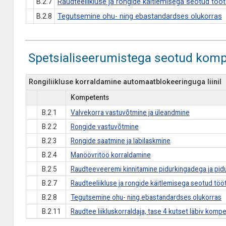
B.2.7
Raudteeliikluse ja rongide käitlemisega seotud töö
B.2.8
Tegutsemine ohu- ning ebastandardses olukorras
Spetsialiseerumistega seotud komp
Rongiliikluse korraldamine automaatblokeeringuga liinil
Kompetents
B.2.1
Valvekorra vastuvõtmine ja üleandmine
B.2.2
Rongide vastuvõtmine
B.2.3
Rongide saatmine ja läbilaskmine
B.2.4
Manöövritöö korraldamine
B.2.5
Raudteeveeremi kinnitamine pidurkingadega ja pi
B.2.7
Raudteeliikluse ja rongide käitlemisega seotud töö
B.2.8
Tegutsemine ohu- ning ebastandardses olukorras
B.2.11
Raudtee liikluskorraldaja, tase 4 kutset läbiv komp