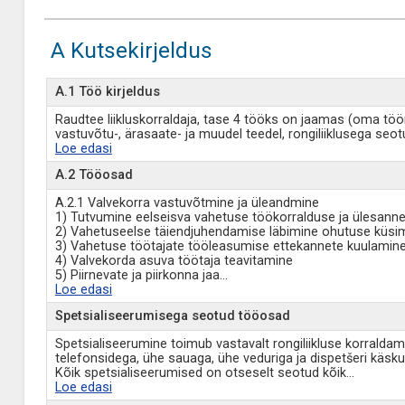
A Kutsekirjeldus
A.1 Töö kirjeldus
Raudtee liikluskorraldaja, tase 4 tööks on jaamas (oma töör
vastuvõtu-, ärasaate- ja muudel teedel, rongiliiklusega se
Loe edasi
A.2 Tööosad
A.2.1 Valvekorra vastuvõtmine ja üleandmine
1) Tutvumine eelseisva vahetuse töökorralduse ja ülesann
2) Vahetuseelse täiendjuhendamise läbimine ohutuse küsi
3) Vahetuse töötajate tööleasumise ettekannete kuulamin
4) Valvekorda asuva töötaja teavitamine
5) Piirnevate ja piirkonna jaa
...
Loe edasi
Spetsialiseerumisega seotud tööosad
Spetsialiseerumine toimub vastavalt rongiliikluse korralda
telefonsidega, ühe sauaga, ühe veduriga ja dispetšeri käskud
Kõik spetsialiseerumised on otseselt seotud kõik
...
Loe edasi