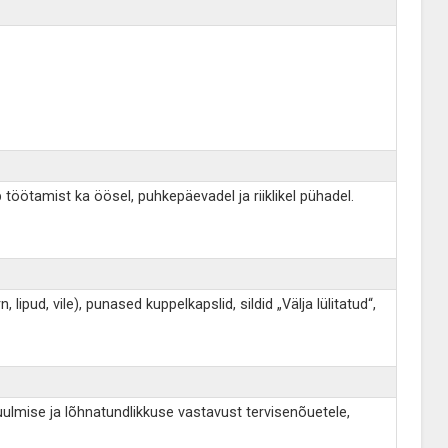
töötamist ka öösel, puhkepäevadel ja riiklikel pühadel.
lipud, vile), punased kuppelkapslid, sildid „Välja lülitatud“,
 kuulmise ja lõhnatundlikkuse vastavust tervisenõuetele,