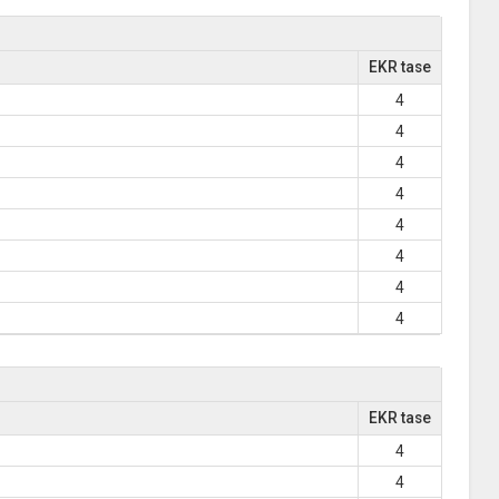
EKR tase
4
4
4
4
4
4
4
4
EKR tase
4
4