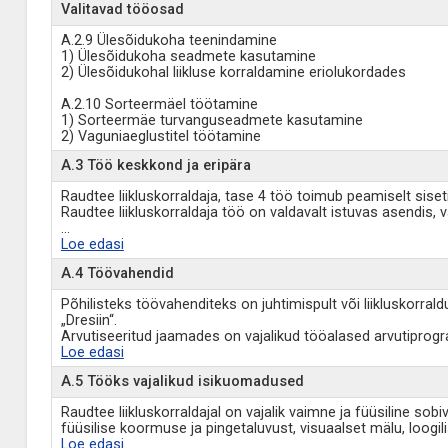
Valitavad tööosad
A.2.9 Ülesõidukoha teenindamine
1) Ülesõidukoha seadmete kasutamine
2) Ülesõidukohal liikluse korraldamine eriolukordades
A.2.10 Sorteermäel töötamine
1) Sorteermäe turvanguseadmete kasutamine
2) Vaguniaeglustitel töötamine
A.3 Töö keskkond ja eripära
Raudtee liikluskorraldaja, tase 4 töö toimub peamiselt sise
Raudtee liikluskorraldaja töö on valdavalt istuvas asendis,
...
Loe edasi
A.4 Töövahendid
Põhilisteks töövahenditeks on juhtimispult või liikluskorraldus
„Dresiin“.
Arvutiseeritud jaamades on vajalikud tööalased arvutipro
Loe edasi
A.5 Tööks vajalikud isikuomadused
Raudtee liikluskorraldajal on vajalik vaimne ja füüsiline sob
füüsilise koormuse ja pingetaluvust, visuaalset mälu, loog
Loe edasi