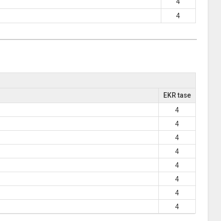
4
4
EKR tase
4
4
4
4
4
4
4
4