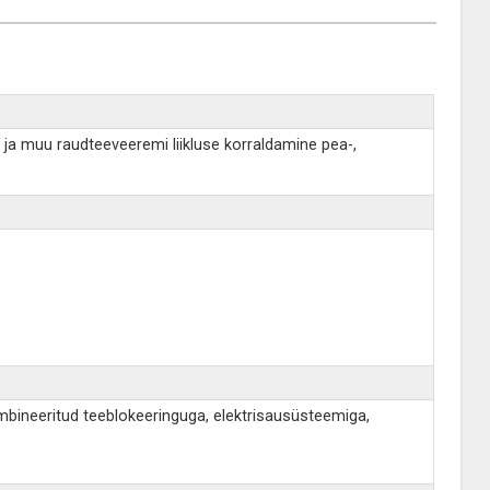
 ja muu raudteeveeremi liikluse korraldamine pea-,
mbineeritud teeblokeeringuga, elektrisausüsteemiga,