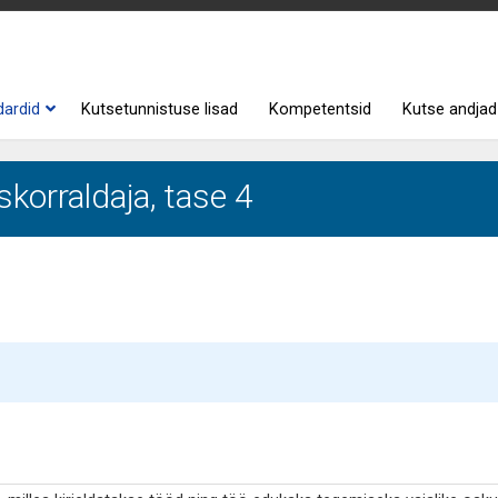
dardid
Kutsetunnistuse lisad
Kompetentsid
Kutse andjad
skorraldaja, tase 4