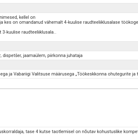
inimesed, kellel on
e ja kes on omandanud vähemalt 4-kuulise raudteeliiklusalase tööko
3-kuulise raudteeliiklusala
...
 dispetšer, jaamaülem, piirkonna juhataja
sega ja Vabariigi Valitsuse määrusega „Töökeskkonna ohutegurite ja tö
luskorraldaja, tase 4 kutse taotlemisel on nõutav kohustuslike kompet