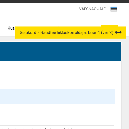
VAEGNÄGIJALE
Kutsenõukogud
Väljavõtted kutseregistrist
Sisukord - Raudtee liikluskorraldaja, tase 4 (ver 8)