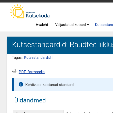
Avaleht
Väljastatud kutsed
Kutsestan
Kutsestandardid: Raudtee liiklu
Tagasi:
Kutsestandardid
|
PDF-formaadis
Kehtivuse kaotanud standard
Üldandmed