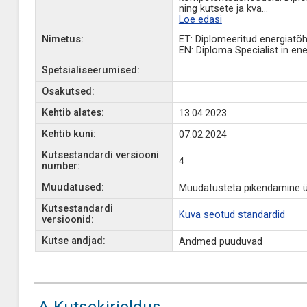
ning kutsete ja kva
...
Loe edasi
Nimetus:
ET: Diplomeeritud energiatõ
EN: Diploma Specialist in ene
Spetsialiseerumised:
Osakutsed:
Kehtib alates:
13.04.2023
Kehtib kuni:
07.02.2024
Kutsestandardi versiooni
4
number:
Muudatused:
Muudatusteta pikendamine ü
Kutsestandardi
Kuva seotud standardid
versioonid:
Kutse andjad:
Andmed puuduvad
A Kutsekirjeldus