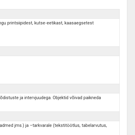
u printsiipidest, kutse-eetikast, kaasaegsetest
õdistuste ja intervjuudega. Objektid võivad paikneda
med jms.) ja –tarkvarale (tekstitöötlus, tabelarvutus,