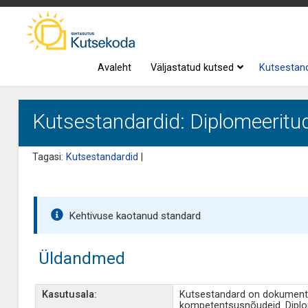
Avaleht
Väljastatud kutsed
Kutsestan
Kutsestandardid: Diplomeeritud
Tagasi:
Kutsestandardid
|
Kehtivuse kaotanud standard
Üldandmed
Kasutusala:
Kutsestandard on dokument, 
kompetentsusnõudeid. Diplom