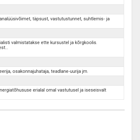
analüüsivõimet, täpsust, vastutustunnet, suhtlemis- ja
isti valmistatakse ette kursustel ja kõrgkoolis.
est
...
eerija, osakonnajuhataja, teadlane-uurija jm.
rgiatõhususe erialal omal vastutusel ja iseseisvalt