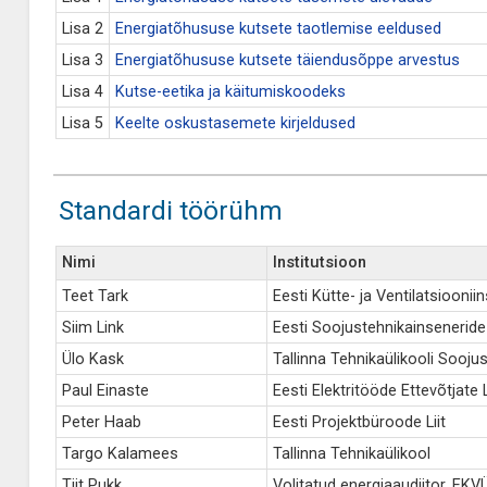
Lisa 2
Energiatõhususe kutsete taotlemise eeldused
Lisa 3
Energiatõhususe kutsete täiendusõppe arvestus
Lisa 4
Kutse-eetika ja käitumiskoodeks
Lisa 5
Keelte oskustasemete kirjeldused
Standardi töörühm
Nimi
Institutsioon
Teet Tark
Eesti Kütte- ja Ventilatsiooni
Siim Link
Eesti Soojustehnikainseneride
Ülo Kask
Tallinna Tehnikaülikooli Soojus
Paul Einaste
Eesti Elektritööde Ettevõtjate L
Peter Haab
Eesti Projektbüroode Liit
Targo Kalamees
Tallinna Tehnikaülikool
Tiit Pukk
Volitatud energiaaudiitor, E