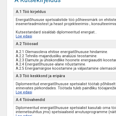
A.1 Töö kirjeldus
Energiatõhususe spetsialistide töö põhieesmärk on ehitist
insenerteadmistest ja heast projekteerimis-, konsulteerimis-
Kutsestandard sisaldab diplomeeritud energiat
...
Loe edasi
A.2 Tööosad
A.2.1 Olemasoleva ehitise energiatõhususe hindamine.
A.2.2 Tehnilis-majandusliku analüüsi teostamine.
A.2.3 Elamute ja ühiskondlike hoonete energiaauditi koosta
A.2.4 Energiatõhususe-alane nõustamine.
A.2.5 Energiamärgise koostamine ja väljastamine olemasol
A.3 Töö keskkond ja eripära
Diplomeeritud energiatõhususe spetsialist töötab põhiliselt
erinevates piirkondades. Töötada tuleb paindliku tööajareži
Loe edasi
A.4 Töövahendid
Diplomeeritud energiatõhususe spetsialist kasutab oma töös
internetisuhtlus jms) spetsiaalseid arvutusprogramme (näi