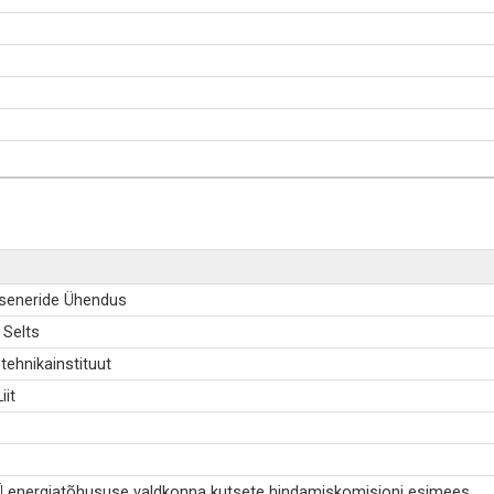
inseneride Ühendus
 Selts
tehnikainstituut
iit
KVÜ energiatõhususe valdkonna kutsete hindamiskomisjoni esimees