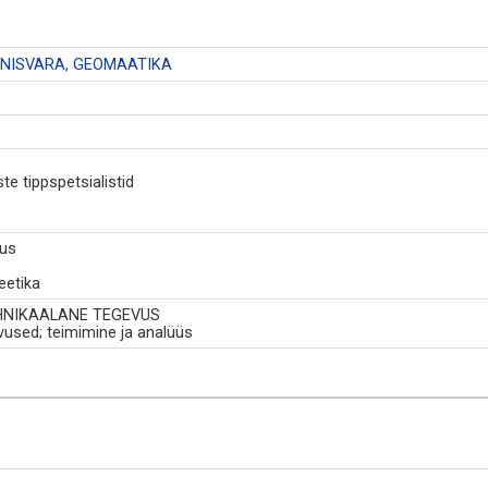
INNISVARA, GEOMAATIKA
e tippspetsialistid
tus
eetika
EHNIKAALANE TEGEVUS
evused; teimimine ja analüüs