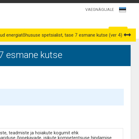
VAEGNÄGIJALE
Kutsenõukogud
Väljavõtted kutseregistrist
tud energiatõhususe spetsialist, tase 7 esmane kutse (ver 4)
e 7 esmane kutse
ste, teadmiste ja hoiakute kogumit ehk
ghariduse õppekavade, isikute kompetentsuse hindamise