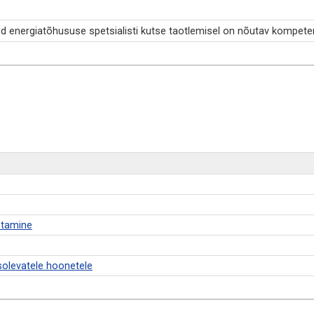
d energiatõhususe spetsialisti kutse taotlemisel on nõutav kompeten
stamine
olevatele hoonetele