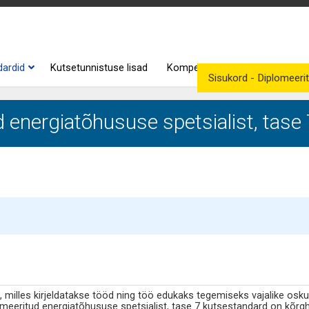
dardid
Kutsetunnistuse lisad
Kompetentsid
Kutse andjad
Sisukord - Diplomeeri
 energiatõhususe spetsialist, tas
milles kirjeldatakse tööd ning töö edukaks tegemiseks vajalike osku
eeritud energiatõhususe spetsialist, tase 7 kutsestandard on kõr