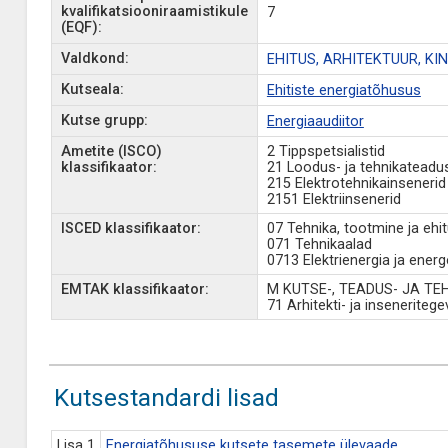
kvalifikatsiooniraamistikule
7
(EQF):
Valdkond:
EHITUS, ARHITEKTUUR, K
Kutseala:
Ehitiste energiatõhusus
Kutse grupp:
Energiaaudiitor
Ametite (ISCO)
2 Tippspetsialistid
klassifikaator:
21 Loodus- ja tehnikateadust
215 Elektrotehnikainsenerid
2151 Elektriinsenerid
ISCED klassifikaator:
07 Tehnika, tootmine ja ehi
071 Tehnikaalad
0713 Elektrienergia ja energ
EMTAK klassifikaator:
M KUTSE-, TEADUS- JA T
71 Arhitekti- ja inseneriteg
Kutsestandardi lisad
Lisa 1
Energiatõhususe kutsete tasemete ülevaade