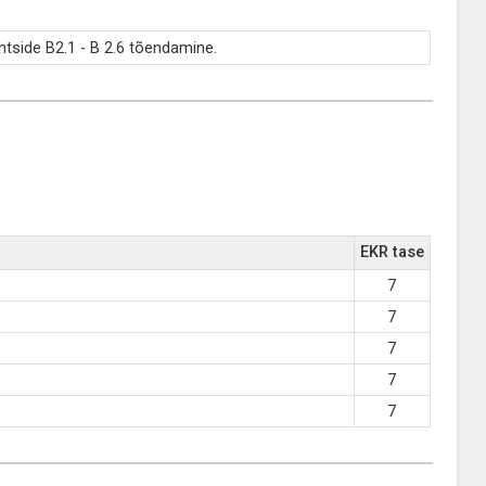
tside B2.1 - B 2.6 tõendamine.
EKR tase
7
7
7
7
7