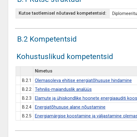
Kutse taotlemisel nõutavad kompetentsid:
Diplomeeritu
B.2 Kompetentsid
Kohustuslikud kompetentsid
Nimetus
B.2.1
Olemasoleva ehitise energiatõhususe hindamine
B.2.2
Tehnilis-majanduslik analüüs
B.2.3
Elamute ja ühiskondlike hoonete energiaauditi koo
B.2.4
Energiatõhususe alane nõustamine
B.2.5
Energiamärgise koostamine ja väljastamine olemas