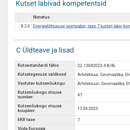
Kutset läbivad kompetentsid
Nimetus
B.2.6
Energiatõhususe spetsialist, tase 7 kutset läbiv k
C Üldteave ja lisad
Kutsestandardi tähis:
22-13042023-4.8/4k
Kutsetegevuse valdkond:
Arhitektuur, Geomaatika, Ehi
Vastutav kutsenõukogu:
Arhitektuuri, Geomaatika, E
Kutsenõukogu otsuse
47
number:
Kutsenõukogu otsuse
13.04.2023
kuupäev:
EKR tase:
7
Viide Euroopa