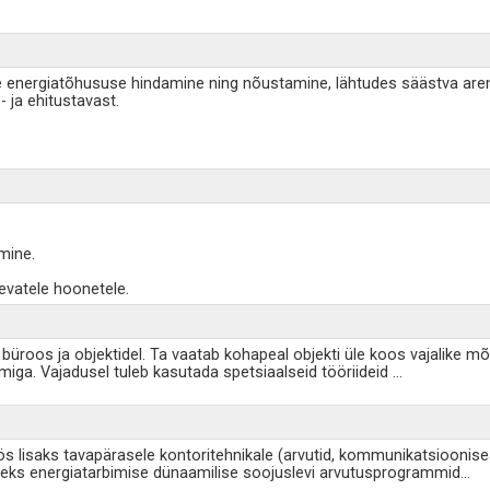
e energiatõhususe hindamine ning nõustamine, lähtudes säästva areng
 ja ehitustavast.
mine.
evatele hoonetele.
 büroos ja objektidel. Ta vaatab kohapeal objekti üle koos vajalike mõ
imiga. Vajadusel tuleb kasutada spetsiaalseid tööriideid
...
 lisaks tavapärasele kontoritehnikale (arvutid, kommunikatsioonisead
teks energiatarbimise dünaamilise soojuslevi arvutusprogrammid
...