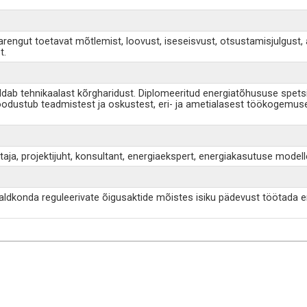
arengut toetavat mõtlemist, loovust, iseseisvust, otsustamisjulgust, 
t.
ab tehnikaalast kõrgharidust. Diplomeeritud energiatõhususe spetsial
odustub teadmistest ja oskustest, eri- ja ametialasest töökogemus
staja, projektijuht, konsultant, energiaekspert, energiakasutuse modell
dkonda reguleerivate õigusaktide mõistes isiku pädevust töötada ene