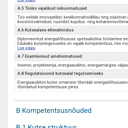
Loe edasi
A.5 Tööks vajalikud isikuomadused
Töö eeldab innovaatilist, keskkonnahoidlikku ning säästvat 
koostöövalmidust, ruumilist kujutlus- ning kohanemisvõime
A.6 Kutsealane ettevalmistus
Diplomeeritud energiatõhususe spetsialistina töötamine eeld
Edukaks kutsetegevuseks on vajalik kompetentsus, mis mo
Loe edasi
A.7 Enamlevinud ametinimetused
Insener, projekteerija, energiaaudiitor, energiamärgise välja
A.8 Regulatsioonid kutsealal tegutsemiseks
Energiaaudiitori kutse omamine tõendab energiatõhususeval
tõendatud kompetentsuse piires.
B Kompetentsusnõuded
B.1 Kutse struktuur