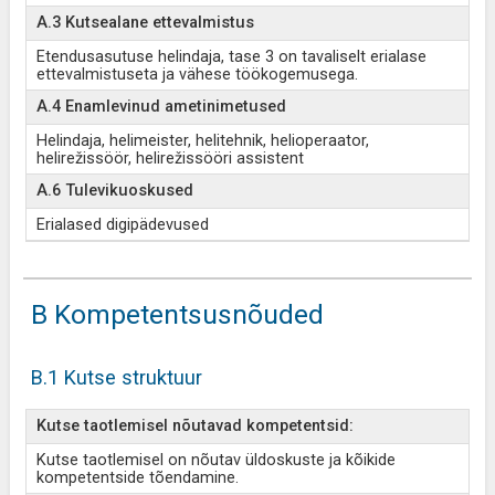
A.3 Kutsealane ettevalmistus
Etendusasutuse helindaja, tase 3 on tavaliselt erialase
ettevalmistuseta ja vähese töökogemusega.
A.4 Enamlevinud ametinimetused
Helindaja, helimeister, helitehnik, helioperaator,
helirežissöör, helirežissööri assistent
A.6 Tulevikuoskused
Erialased digipädevused
B Kompetentsusnõuded
B.1 Kutse struktuur
Kutse taotlemisel nõutavad kompetentsid:
Kutse taotlemisel on nõutav üldoskuste ja kõikide
kompetentside tõendamine.