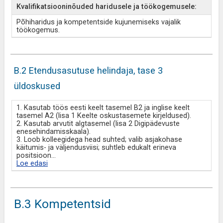
Kvalifikatsiooninõuded haridusele ja töökogemusele:
Põhiharidus ja kompetentside kujunemiseks vajalik
töökogemus.
B.2 Etendusasutuse helindaja, tase 3
üldoskused
1. Kasutab töös eesti keelt tasemel B2 ja inglise keelt
tasemel A2 (lisa 1 Keelte oskustasemete kirjeldused).
2. Kasutab arvutit algtasemel (lisa 2 Digipädevuste
enesehindamisskaala).
3. Loob kolleegidega head suhted; valib asjakohase
käitumis- ja väljendusviisi; suhtleb edukalt erineva
positsioon
...
Loe edasi
B.3 Kompetentsid