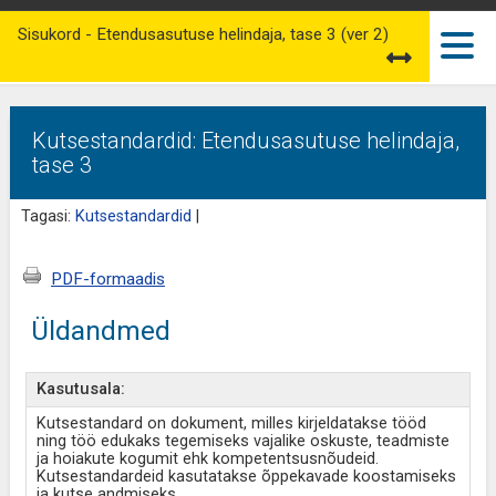
Sisukord - Etendusasutuse helindaja, tase 3 (ver 2)
Kutsestandardid: Etendusasutuse helindaja,
tase 3
Tagasi:
Kutsestandardid
|
PDF-formaadis
Üldandmed
Kasutusala:
Kutsestandard on dokument, milles kirjeldatakse tööd
ning töö edukaks tegemiseks vajalike oskuste, teadmiste
ja hoiakute kogumit ehk kompetentsusnõudeid.
Kutsestandardeid kasutatakse õppekavade koostamiseks
ja kutse andmiseks.