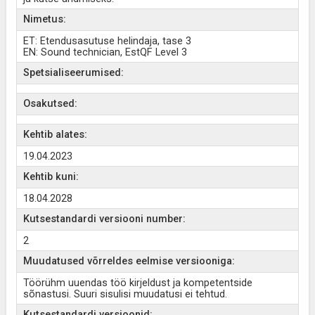
Nimetus:
ET: Etendusasutuse helindaja, tase 3
EN: Sound technician, EstQF Level 3
Spetsialiseerumised:
Osakutsed:
Kehtib alates:
19.04.2023
Kehtib kuni:
18.04.2028
Kutsestandardi versiooni number:
2
Muudatused võrreldes eelmise versiooniga:
Töörühm uuendas töö kirjeldust ja kompetentside
sõnastusi. Suuri sisulisi muudatusi ei tehtud.
Kutsestandardi versioonid: