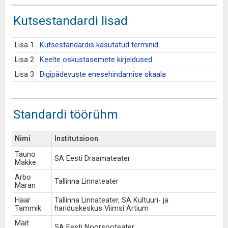
Kutsestandardi lisad
Lisa 1
Kutsestandardis kasutatud terminid
Lisa 2
Keelte oskustasemete kirjeldused
Lisa 3
Digipädevuste enesehindamise skaala
Standardi töörühm
Nimi
Institutsioon
Tauno
SA Eesti Draamateater
Makke
Arbo
Tallinna Linnateater
Maran
Haar
Tallinna Linnateater, SA Kultuuri- ja
Tammik
hariduskeskus Viimsi Artium
Mait
SA Eesti Noorsooteater