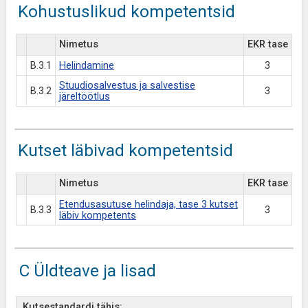
Kohustuslikud kompetentsid
Nimetus
EKR tase
B.3.1
Helindamine
3
Stuudiosalvestus ja salvestise
B.3.2
3
järeltöötlus
Kutset läbivad kompetentsid
Nimetus
EKR tase
Etendusasutuse helindaja, tase 3 kutset
B.3.3
3
läbiv kompetents
C Üldteave ja lisad
Kutsestandardi tähis: