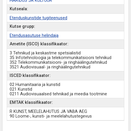
HARIDUS JA KULTUUR
Kutseala:
Etenduskunstide tugiteenused
Kutse grupp:
Etendusasutuse helindaja
Ametite (ISCO) klassifikaator:
3 Tehnikud ja keskastme spetsialistid
35 Infotehnoloogia ja telekommunikatsiooni tehnikud
352 Telekommunikatsiooni- ja ringhäälingutehnikud
3521 Audiovisuaal- ja ringhäälingutehnikud
ISCED klassifikaator:
02 Humanitaaria ja kunstid
021 Kunstid
0211 Audiovisuaalsed tehnikad ja meedia tootmine
EMTAK klassifikaator:
R KUNST, MEELELAHUTUS JA VABA AEG
90 Loome-, kunsti- ja meelelahutustegevus