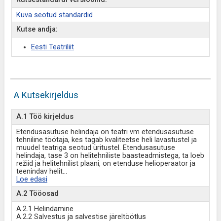
Kuva seotud standardid
Kutse andja:
Eesti Teatriliit
A Kutsekirjeldus
A.1 Töö kirjeldus
Etendusasutuse helindaja on teatri vm etendusasutuse
tehniline töötaja, kes tagab kvaliteetse heli lavastustel ja
muudel teatriga seotud üritustel. Etendusasutuse
helindaja, tase 3 on helitehniliste baasteadmistega, ta loeb
režiid ja helitehnilist plaani, on etenduse helioperaator ja
teenindav helit
...
Loe edasi
A.2 Tööosad
A.2.1 Helindamine
A.2.2 Salvestus ja salvestise järeltöötlus