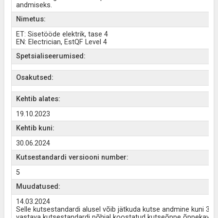
andmiseks.
Nimetus:
ET: Sisetööde elektrik, tase 4
EN: Electrician, EstQF Level 4
Spetsialiseerumised:
Osakutsed:
Kehtib alates:
19.10.2023
Kehtib kuni:
30.06.2024
Kutsestandardi versiooni number:
5
Muudatused:
14.03.2024
Selle kutsestandardi alusel võib jätkuda kutse andmine kuni 30. 
vastava kutsestandardi põhjal koostatud kutseõppe õppekaval.