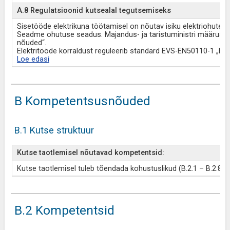
A.8 Regulatsioonid kutsealal tegutsemiseks
Sisetööde elektrikuna töötamisel on nõutav isiku elektriohuteadl
Seadme ohutuse seadus. Majandus- ja taristuministri määrus „Ele
nõuded“.
Elektritööde korraldust reguleerib standard EVS-EN50110-1 „Elek
Loe edasi
B Kompetentsusnõuded
B.1 Kutse struktuur
Kutse taotlemisel nõutavad kompetentsid:
Kutse taotlemisel tuleb tõendada kohustuslikud (B.2.1 – B.2.8) j
B.2 Kompetentsid