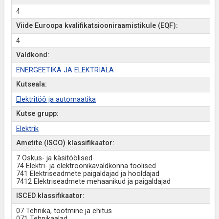
4
Viide Euroopa kvalifikatsiooniraamistikule (EQF):
4
Valdkond:
ENERGEETIKA JA ELEKTRIALA
Kutseala:
Elektritöö ja automaatika
Kutse grupp:
Elektrik
Ametite (ISCO) klassifikaator:
7 Oskus- ja käsitöölised
74 Elektri- ja elektroonikavaldkonna töölised
741 Elektriseadmete paigaldajad ja hooldajad
7412 Elektriseadmete mehaanikud ja paigaldajad
ISCED klassifikaator:
07 Tehnika, tootmine ja ehitus
071 Tehnikaalad