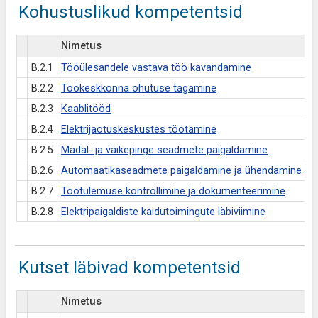
Kohustuslikud kompetentsid
Nimetus
B.2.1
Tööülesandele vastava töö kavandamine
B.2.2
Töökeskkonna ohutuse tagamine
B.2.3
Kaablitööd
B.2.4
Elektrijaotuskeskustes töötamine
B.2.5
Madal- ja väikepinge seadmete paigaldamine
B.2.6
Automaatikaseadmete paigaldamine ja ühendamine
B.2.7
Töötulemuse kontrollimine ja dokumenteerimine
B.2.8
Elektripaigaldiste käidutoimingute läbiviimine
Kutset läbivad kompetentsid
Nimetus