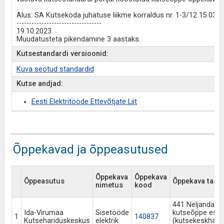
Alus: SA Kutsekoda juhatuse liikme korraldus nr. 1-3/12 15.03.2
----------------------------------
19.10.2023
Muudatusteta pikendamine 3 aastaks.
Kutsestandardi versioonid:
Kuva seotud standardid
Kutse andjad:
Eesti Elektritööde Ettevõtjate Liit
Õppekavad ja õppeasutused
Õppekava
Õppekava
Õppeasutus
Õppekava tase j
nimetus
kood
441 Neljanda t
Ida-Virumaa
Sisetööde
kutseõppe es
1
140837
Kutsehariduskeskus
elektrik
(kutsekeskhari