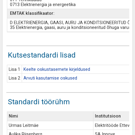
0713 Elektrienergia ja energeetika
EMTAK klassifikaator:
D ELEKTRIENERGIA, GAASI, AURU JA KONDITSIONEERITUD Õ
35 Elektrienergia, gaasi, auru ja konditsioneeritud õhuga varust
Kutsestandardi lisad
Lisa 1
Keelte oskustasemete kirjeldused
Lisa 2
Arvuti kasutamise oskused
Standardi töörühm
Nimi
Institutsioon
Urmas Leitmäe
Elektritööde Ettevõtja
Aulika Riisenberg
SA Innove