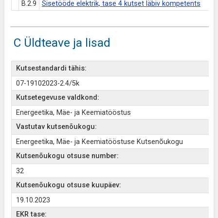
B.2.9
Sisetööde elektrik, tase 4 kutset läbiv kompetents
C Üldteave ja lisad
Kutsestandardi tähis:
07-19102023-2.4/5k
Kutsetegevuse valdkond:
Energeetika, Mäe- ja Keemiatööstus
Vastutav kutsenõukogu:
Energeetika, Mäe- ja Keemiatööstuse Kutsenõukogu
Kutsenõukogu otsuse number:
32
Kutsenõukogu otsuse kuupäev:
19.10.2023
EKR tase: