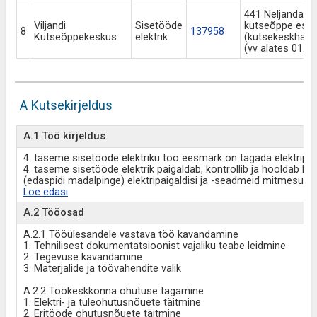
441 Neljanda t
Viljandi
Sisetööde
kutseõppe es
8
137958
Kutseõppekeskus
elektrik
(kutsekeskhari
(vv alates 01.0
A Kutsekirjeldus
A.1 Töö kirjeldus
4. taseme sisetööde elektriku töö eesmärk on tagada elektripai
4. taseme sisetööde elektrik paigaldab, kontrollib ja hooldab kun
(edaspidi madalpinge) elektripaigaldisi ja -seadmeid mitmesug
Loe edasi
A.2 Tööosad
A.2.1 Tööülesandele vastava töö kavandamine
1. Tehnilisest dokumentatsioonist vajaliku teabe leidmine
2. Tegevuse kavandamine
3. Materjalide ja töövahendite valik
A.2.2 Töökeskkonna ohutuse tagamine
1. Elektri- ja tuleohutusnõuete täitmine
2. Eritööde ohutusnõuete täitmine