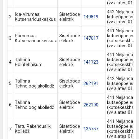
(vv alates 01.0
442 Neljanda t
Ida-Virumaa
Sisetööde
2
140819
kutseõppe es
Kutsehariduskeskus
elektrik
(vv alates 01.0
441 Neljanda t
Pärnumaa
Sisetööde
kutseõppe es
3
147017
Kutsehariduskeskus
elektrik
(kutsekeskhari
(vv alates 01.0
441 Neljanda t
Tallinna
Sisetööde
kutseõppe es
4
141723
Polütehnikum
elektrik
(kutsekeskhari
(vv alates 01.0
442 Neljanda t
Tallinna
Sisetööde
5
262191
kutseõppe es
Tehnoloogiakolledž
elektrik
(vv alates 01.0
441 Neljanda t
Tallinna
Sisetööde
kutseõppe es
6
262190
Tehnoloogiakolledž
elektrik
(kutsekeskhari
(vv alates 01.0
441 Neljanda t
Tartu Rakenduslik
Sisetööde
kutseõppe es
7
136757
Kolledž
elektrik
(kutsekeskhari
(vv alates 01.0