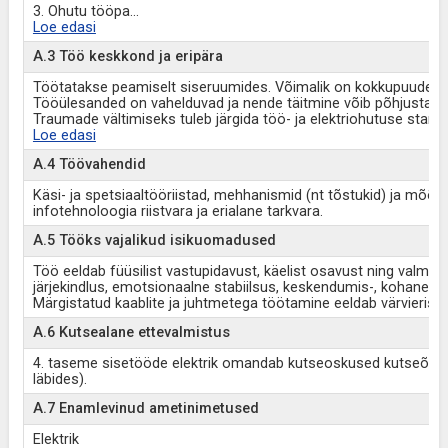
3. Ohutu tööpa
...
Loe edasi
A.3 Töö keskkond ja eripära
Töötatakse peamiselt siseruumides. Võimalik on kokkupuude m
Tööülesanded on vahelduvad ja nende täitmine võib põhjustada 
Traumade vältimiseks tuleb järgida töö- ja elektriohutuse standa
Loe edasi
A.4 Töövahendid
Käsi- ja spetsiaaltööriistad, mehhanismid (nt tõstukid) ja mõõt
infotehnoloogia riistvara ja erialane tarkvara.
A.5 Tööks vajalikud isikuomadused
Töö eeldab füüsilist vastupidavust, käelist osavust ning valmis
järjekindlus, emotsionaalne stabiilsus, keskendumis-, kohanem
Märgistatud kaablite ja juhtmetega töötamine eeldab värvierist
A.6 Kutsealane ettevalmistus
4. taseme sisetööde elektrik omandab kutseoskused kutseõppe
läbides).
A.7 Enamlevinud ametinimetused
Elektrik