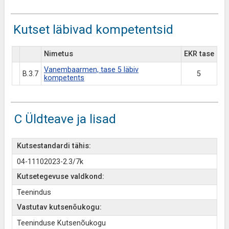
Kutset läbivad kompetentsid
Nimetus
EKR tase
Vanembaarmen, tase 5 läbiv
B.3.7
5
kompetents
C Üldteave ja lisad
Kutsestandardi tähis:
04-11102023-2.3/7k
Kutsetegevuse valdkond:
Teenindus
Vastutav kutsenõukogu:
Teeninduse Kutsenõukogu