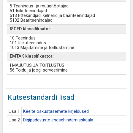
5 Teenindus- ja müügitöötajad
51 Isikuteenindajad
513 Ettekandjad, kelnerid ja baariteenindajad
5132 Baariteenindajad
ISCED klassifikaator:
10 Teenindus
101 Isikuteenindus
1013 Majutamine ja toitlustamine
EMTAK klassifikaator:
I MAJUTUS JA TOITLUSTUS
56 Toidu ja joogi serveerimine
Kutsestandardi lisad
Lisa 1
Keelte oskustasemete kirjeldused
Lisa 2
Digipädevuste enesehindamisskaala