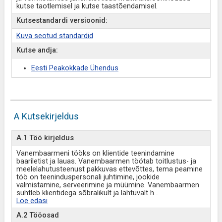
kutse taotlemisel ja kutse taastõendamisel.
Kutsestandardi versioonid:
Kuva seotud standardid
Kutse andja:
Eesti Peakokkade Ühendus
A Kutsekirjeldus
A.1 Töö kirjeldus
Vanembaarmeni tööks on klientide teenindamine
baariletist ja lauas. Vanembaarmen töötab toitlustus- ja
meelelahutusteenust pakkuvas ettevõttes, tema peamine
töö on teeninduspersonali juhtimine, jookide
valmistamine, serveerimine ja müümine. Vanembaarmen
suhtleb klientidega sõbralikult ja lähtuvalt h
...
Loe edasi
A.2 Tööosad