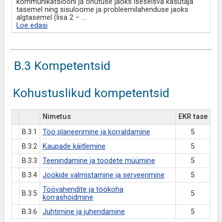
kommunikatsiooni ja ohutuse jaoks iseseisva kasutaja
tasemel ning sisuloome ja probleemilahenduse jaoks
algtasemel (lisa 2 −
...
Loe edasi
B.3 Kompetentsid
Kohustuslikud kompetentsid
Nimetus
EKR tase
B.3.1
Töö planeerimine ja korraldamine
5
B.3.2
Kaupade käitlemine
5
B.3.3
Teenindamine ja toodete müümine
5
B.3.4
Jookide valmistamine ja serveerimine
5
Töövahendite ja töökoha
B.3.5
5
korrashoidmine
B.3.6
Juhtimine ja juhendamine
5