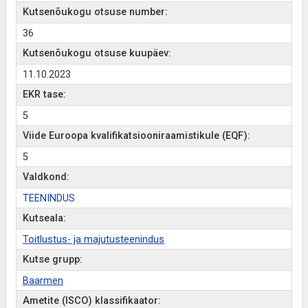
Kutsenõukogu otsuse number:
36
Kutsenõukogu otsuse kuupäev:
11.10.2023
EKR tase:
5
Viide Euroopa kvalifikatsiooniraamistikule (EQF):
5
Valdkond:
TEENINDUS
Kutseala:
Toitlustus- ja majutusteenindus
Kutse grupp:
Baarmen
Ametite (ISCO) klassifikaator: