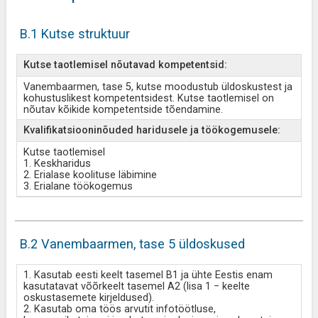
B.1 Kutse struktuur
Kutse taotlemisel nõutavad kompetentsid:
Vanembaarmen, tase 5, kutse moodustub üldoskustest ja
kohustuslikest kompetentsidest. Kutse taotlemisel on
nõutav kõikide kompetentside tõendamine.
Kvalifikatsiooninõuded haridusele ja töökogemusele:
Kutse taotlemisel
1. Keskharidus
2. Erialase koolituse läbimine
3. Erialane töökogemus
B.2 Vanembaarmen, tase 5 üldoskused
1. Kasutab eesti keelt tasemel B1 ja ühte Eestis enam
kasutatavat võõrkeelt tasemel A2 (lisa 1 − keelte
oskustasemete kirjeldused).
2. Kasutab oma töös arvutit infotöötluse,