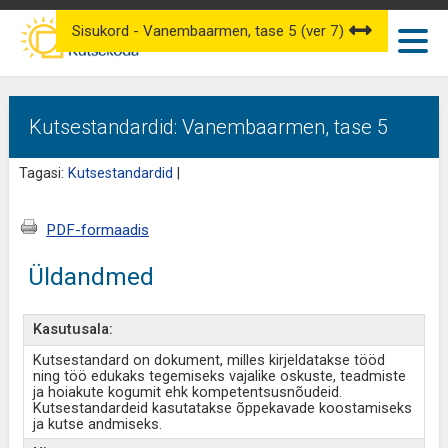
Sisukord - Vanembaarmen, tase 5 (ver 7)
Kutsestandardid: Vanembaarmen, tase 5
Tagasi:
Kutsestandardid
|
PDF-formaadis
Üldandmed
Kasutusala:
Kutsestandard on dokument, milles kirjeldatakse tööd
ning töö edukaks tegemiseks vajalike oskuste, teadmiste
ja hoiakute kogumit ehk kompetentsusnõudeid.
Kutsestandardeid kasutatakse õppekavade koostamiseks
ja kutse andmiseks.