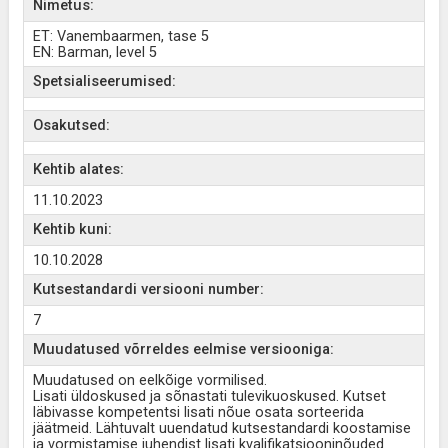
Nimetus:
ET: Vanembaarmen, tase 5
EN: Barman, level 5
Spetsialiseerumised:
Osakutsed:
Kehtib alates:
11.10.2023
Kehtib kuni:
10.10.2028
Kutsestandardi versiooni number:
7
Muudatused võrreldes eelmise versiooniga:
Muudatused on eelkõige vormilised.
Lisati üldoskused ja sõnastati tulevikuoskused. Kutset
läbivasse kompetentsi lisati nõue osata sorteerida
jäätmeid. Lähtuvalt uuendatud kutsestandardi koostamise
ja vormistamise juhendist lisati kvalifikatsiooninõuded