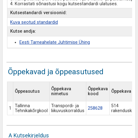
4. Korrastati sõnastusi kogu kutsestandardi ulatuses.
Kutsestandardi versioonid:
Kuva seotud standardid
Kutse andja:
Eesti Tarneahelate Juhtimise Ühing
Õppekavad ja õppeasutused
Õppekava
Õppekava
Õppeasutus
Õppekava tase
nimetus
kood
Tallinna
Transpordi- ja
514
1
258628
Tehnikakõrgkool
liikuvuskorraldus
rakenduskõr
A Kutsekirjeldus