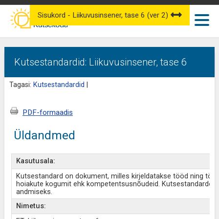
Sisukord - Liikuvusinsener, tase 6 (ver 2)
Kutsestandardid: Liikuvusinsener, tase 6
Tagasi:
Kutsestandardid
|
PDF-formaadis
Üldandmed
Kasutusala:
Kutsestandard on dokument, milles kirjeldatakse tööd ning töö
hoiakute kogumit ehk kompetentsusnõudeid. Kutsestandardeid
andmiseks.
Nimetus: