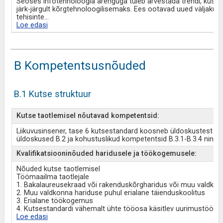
Seoses infotehnoloogia arenguga tuleb arvestada trendi, kus o
järk-järgult kõrgtehnoloogilisemaks. Ees ootavad uued väljakut
tehisinte
...
Loe edasi
B Kompetentsusnõuded
B.1 Kutse struktuur
Kutse taotlemisel nõutavad kompetentsid:
Liikuvusinsener, tase 6 kutsestandard koosneb üldoskustest ja
üldoskused B.2 ja kohustuslikud kompetentsid B.3.1-B.3.4 ning k
Kvalifikatsiooninõuded haridusele ja töökogemusele:
Nõuded kutse taotlemisel
Töömaailma taotlejale
1. Bakalaureusekraad või rakenduskõrgharidus või muu valdko
2. Muu valdkonna hariduse puhul erialane täienduskoolitus
3. Erialane töökogemus
4. Kutsestandardi vähemalt ühte tööosa käsitlev uurimustöö v
Loe edasi