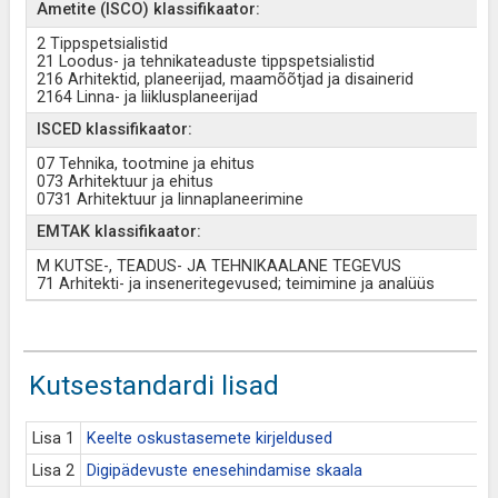
Ametite (ISCO) klassifikaator:
2 Tippspetsialistid
21 Loodus- ja tehnikateaduste tippspetsialistid
216 Arhitektid, planeerijad, maamõõtjad ja disainerid
2164 Linna- ja liiklusplaneerijad
ISCED klassifikaator:
07 Tehnika, tootmine ja ehitus
073 Arhitektuur ja ehitus
0731 Arhitektuur ja linnaplaneerimine
EMTAK klassifikaator:
M KUTSE-, TEADUS- JA TEHNIKAALANE TEGEVUS
71 Arhitekti- ja inseneritegevused; teimimine ja analüüs
Kutsestandardi lisad
Lisa 1
Keelte oskustasemete kirjeldused
Lisa 2
Digipädevuste enesehindamise skaala