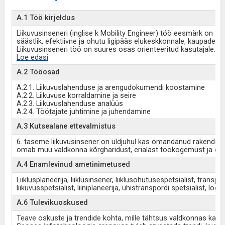
A.1 Töö kirjeldus
Liikuvusinseneri (inglise k Mobility Engineer) töö eesmärk on ta
säästlik, efektiivne ja ohutu ligipääs elukeskkonnale, kaupadele 
Liikuvusinseneri töö on suures osas orienteeritud kasutajale: oluli
Loe edasi
A.2 Tööosad
A.2.1. Liikuvuslahenduse ja arengudokumendi koostamine
A.2.2. Liikuvuse korraldamine ja seire
A.2.3. Liikuvuslahenduse analüüs
A.2.4. Töötajate juhtimine ja juhendamine
A.3 Kutsealane ettevalmistus
6. taseme liikuvusinsener on üldjuhul kas omandanud rakenduskõr
omab muu valdkonna kõrgharidust, erialast töökogemust ja on lä
A.4 Enamlevinud ametinimetused
Liiklusplaneerija, liiklusinsener, liiklusohutusespetsialist, transpo
liikuvusspetsialist, liiniplaneerija, ühistranspordi spetsialist, logist
A.6 Tulevikuoskused
Teave oskuste ja trendide kohta, mille tähtsus valdkonnas kasv