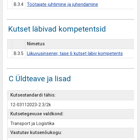
B.3.4
Töötajate juhtimine ja juhendamine
Kutset läbivad kompetentsid
Nimetus
B.3.5
Liikuvusinsener, tase 6 kutset läbiv kompetents
C Üldteave ja lisad
Kutsestandardi tähis:
12-03112023-2.3/2k
Kutsetegevuse valdkond:
Transport ja Logistika
Vastutav kutsenõukogu: