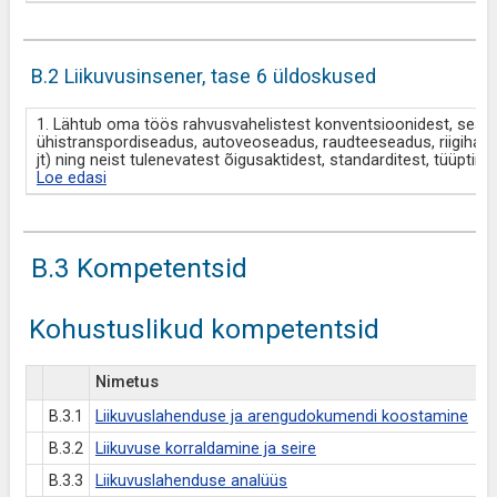
B.2 Liikuvusinsener, tase 6 üldoskused
1. Lähtub oma töös rahvusvahelistest konventsioonidest, seadus
ühistranspordiseadus, autoveoseadus, raudteeseadus, riigiha
jt) ning neist tulenevatest õigusaktidest, standarditest, tüüpting
Loe edasi
B.3 Kompetentsid
Kohustuslikud kompetentsid
Nimetus
B.3.1
Liikuvuslahenduse ja arengudokumendi koostamine
B.3.2
Liikuvuse korraldamine ja seire
B.3.3
Liikuvuslahenduse analüüs