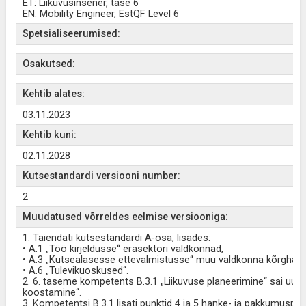
ET: Liikuvusinsener, tase 6
EN: Mobility Engineer, EstQF Level 6
Spetsialiseerumised:
Osakutsed:
Kehtib alates:
03.11.2023
Kehtib kuni:
02.11.2028
Kutsestandardi versiooni number:
2
Muudatused võrreldes eelmise versiooniga:
1. Täiendati kutsestandardi A-osa, lisades:
• A.1 „Töö kirjeldusse“ erasektori valdkonnad,
• A.3 „Kutsealasesse ettevalmistusse“ muu valdkonna kõrghar
• A.6 „Tulevikuoskused“.
2. 6. taseme kompetents B.3.1 „Liikuvuse planeerimine“ sai uu
koostamine“.
3. Kompetentsi B.3.1 lisati punktid 4 ja 5 hanke- ja pakkumuspro