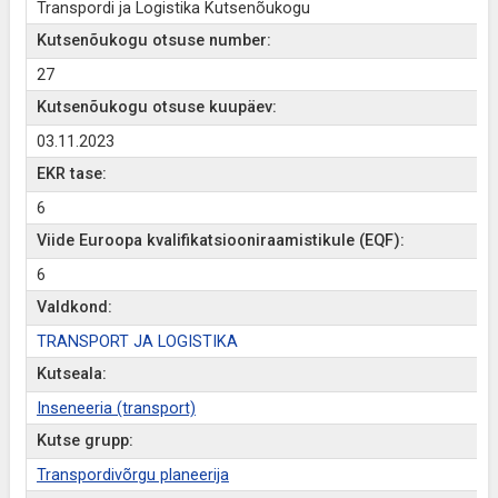
Transpordi ja Logistika Kutsenõukogu
Kutsenõukogu otsuse number:
27
Kutsenõukogu otsuse kuupäev:
03.11.2023
EKR tase:
6
Viide Euroopa kvalifikatsiooniraamistikule (EQF):
6
Valdkond:
TRANSPORT JA LOGISTIKA
Kutseala:
Inseneeria (transport)
Kutse grupp:
Transpordivõrgu planeerija