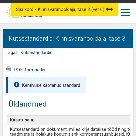
Sisukord - Kinnisvarahooldaja, tase 3 (ver 6)
Kutsestandardid: Kinnisvarahooldaja, tase 3
Tagasi:
Kutsestandardid
|
PDF-formaadis
Kehtivuse kaotanud standard
Üldandmed
Kasutusala:
Kutsestandard on dokument, milles kirjeldatakse tööd ning töö
teadmiste ja hoiakute kogumit ehk kompetentsusnõudeid. Kut