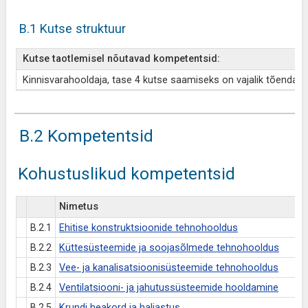
B.1 Kutse struktuur
Kutse taotlemisel nõutavad kompetentsid:
Kinnisvarahooldaja, tase 4 kutse saamiseks on vajalik tõendada 
B.2 Kompetentsid
Kohustuslikud kompetentsid
Nimetus
B.2.1
Ehitise konstruktsioonide tehnohooldus
B.2.2
Küttesüsteemide ja soojasõlmede tehnohooldus
B.2.3
Vee- ja kanalisatsioonisüsteemide tehnohooldus
B.2.4
Ventilatsiooni- ja jahutussüsteemide hooldamine
B.2.5
Krundi heakord ja haljastus