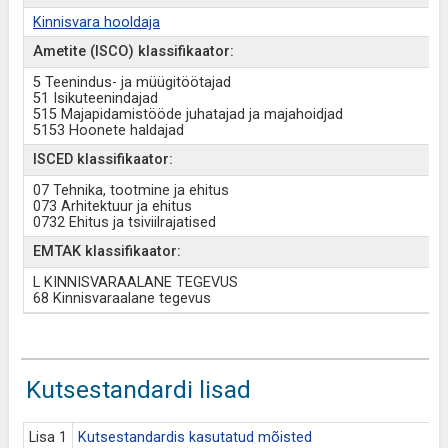
Kinnisvara hooldaja
Ametite (ISCO) klassifikaator:
5 Teenindus- ja müügitöötajad
51 Isikuteenindajad
515 Majapidamistööde juhatajad ja majahoidjad
5153 Hoonete haldajad
ISCED klassifikaator:
07 Tehnika, tootmine ja ehitus
073 Arhitektuur ja ehitus
0732 Ehitus ja tsiviilrajatised
EMTAK klassifikaator:
L KINNISVARAALANE TEGEVUS
68 Kinnisvaraalane tegevus
Kutsestandardi lisad
Lisa 1
Kutsestandardis kasutatud mõisted