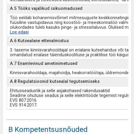
A.5 Tööks vajalikud isikuomadused
Töö eeldab kohanemisvõimet mitmesuguste keskkonnatingimuste
füüsiline vastupidavus ning koostöö- ja meeskonnatöö valmidu
olukordades tuleb kasuks pinge- ja stressitaluvus. Olulised m
Loe edasi
A.6 Kutsealane ettevalmistus
3. taseme kinnisvarahooldajal on erialane kutseharidus või tal
omandatud erialase täienduskoolituse ja praktilise töö käigus.
A.7 Enamlevinud ametinimetused
Kinnisvarahooldaja, majahoidja, heakorratöötaja, üldremondime
A.8 Regulatsioonid kutsealal tegutsemiseks
Ehitusseadustik ja selle asjakohased rakendusaktid
Seadme ohutuse seadus ja selle elektritööde tegemist reguleer
EVS 807:2016
EVS 914:2017.
B Kompetentsusnõuded