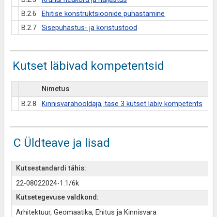
B.2.6
Ehitise konstruktsioonide puhastamine
B.2.7
Sisepuhastus- ja koristustööd
Kutset läbivad kompetentsid
Nimetus
B.2.8
Kinnisvarahooldaja, tase 3 kutset läbiv kompetents
C Üldteave ja lisad
Kutsestandardi tähis:
22-08022024-1.1/6k
Kutsetegevuse valdkond:
Arhitektuur, Geomaatika, Ehitus ja Kinnisvara