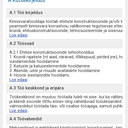
A Kutsekirjeldus
A.1 Töö kirjeldus
Kinnisvarahooldaja töötab ehitiste konstruktsioonide ja/või teh
peamiselt kinnisvara korrashoiu valdkonnas tegutsevas ettevõt
krundi, ehituskonstruktsioonide, tehnosüsteemide ja siseruum
Loe edasi
A.2 Tööosad
A.2.1 Ehitise konstruktsioonide tehnohooldus
1. Krundi rajatiste (nt aiad, väravad, tõkkepuud, piirded jne), h
vundamentide hooldamine
2. Katuste ja katuseelementide hooldamine
3. Akende, uste ja muude avatäidete hooldamine
4. Hoone sisetarindite hooldami
...
Loe edasi
A.3 Töö keskkond ja eripära
Töökeskkond on muutuv, töötada tuleb nii sise- kui ka välitingimu
ja kliendi soovide tõttu erinev ning vahelduvad tööülesanded 
valmisolekut töötada täis- või osalise tööajaga, samuti puhkep
Loe edasi
A.4 Töövahendid
Mehaanilised ja elektrilised käsitööriistad, koristusained, -tarvik