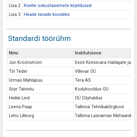
Lisa 2
Keelte oskustasemete kirjeldused
Lisa 3
Heade tavade koodeks
Standardi töörühm
Nimi
Institutsioon
Jüri Kröönström
Eesti Kinnisvara Haldajate ja Ho
Tiit Teder
Villevar OÜ
Urmas Mahlapuu
Tera AS
Sirje Talvistu
Koduhooldus OÜ
Heikki Lind
OÜ Cityhaldus
Leena Paap
Tallinna Tehnikakõrgkool
Leho Lilleorg
Tallinna Lasnamäe Mehaanikak