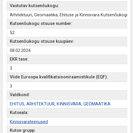
Vastutav kutsenõukogu:
Arhitektuuri, Geomaatika, Ehituse ja Kinnisvara Kutsenõukogu
Kutsenõukogu otsuse number:
52
Kutsenõukogu otsuse kuupäev:
08.02.2024
EKR tase:
3
Viide Euroopa kvalifikatsiooniraamistikule (EQF):
3
Valdkond:
EHITUS, ARHITEKTUUR, KINNISVARA, GEOMAATIKA
Kutseala:
Kinnisvarateenused
Kutse grupp: