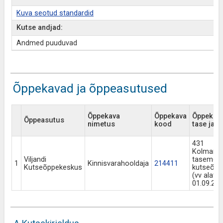
Kuva seotud standardid
Kutse andjad:
Andmed puuduvad
Õppekavad ja õppeasutused
Õppekava
Õppekava
Õppekav
Õppeasutus
nimetus
kood
tase ja li
431
Kolmand
Viljandi
taseme
1
Kinnisvarahooldaja
214411
Kutseõppekeskus
kutseõpe
(vv alate
01.09.201