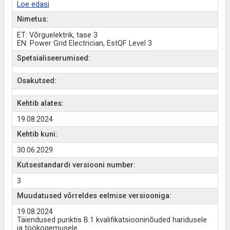
Loe edasi
Nimetus:
ET: Võrguelektrik, tase 3
EN: Power Grid Electrician, EstQF Level 3
Spetsialiseerumised:
Osakutsed:
Kehtib alates:
19.08.2024
Kehtib kuni:
30.06.2029
Kutsestandardi versiooni number:
3
Muudatused võrreldes eelmise versiooniga:
19.08.2024
Täiendused punktis B.1 kvalifikatsiooninõuded haridusele
ja töökogemusele