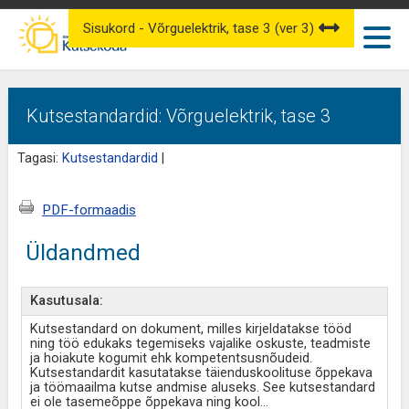
Sisukord - Võrguelektrik, tase 3 (ver 3)
Kutsestandardid: Võrguelektrik, tase 3
Tagasi:
Kutsestandardid
|
PDF-formaadis
Üldandmed
Kasutusala:
Kutsestandard on dokument, milles kirjeldatakse tööd
ning töö edukaks tegemiseks vajalike oskuste, teadmiste
ja hoiakute kogumit ehk kompetentsusnõudeid.
Kutsestandardit kasutatakse täienduskoolituse õppekava
ja töömaailma kutse andmise aluseks. See kutsestandard
ei ole tasemeõppe õppekava ning kool
...