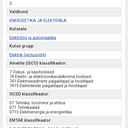
3
Valdkond:
ENERGEETIKA JA ELEKTRIALA
Kutseala:
Elektritöö ja automaatika
Kutse grupp:
Elektrik (jaotusvõrk)
Ametite (ISCO) klassifikaator:
7 Oskus- ja käsitöölised
74 Elektri- ja elektroonikavaldkonna töölised
741 Elektriseadmete paigaldajad ja hooldajad
7413 Elektriliinide paigaldajad ja hooldajad
ISCED klassifikaator:
07 Tehnika, tootmine ja ehitus
071 Tehnikaalad
0713 Elektrienergia ja energeetika
EMTAK klassifikaator: