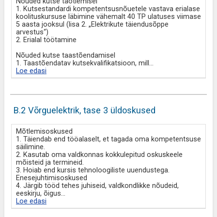
Nõuded kutse taotlemisel
1. Kutsestandardi kompetentsusnõuetele vastava erialase
koolituskursuse läbimine vähemalt 40 TP ulatuses viimase
5 aasta jooksul (lisa 2. „Elektrikute täiendusõppe
arvestus“)
2. Erialal töötamine
Nõuded kutse taastõendamisel
1. Taastõendatav kutsekvalifikatsioon, mill
...
Loe edasi
B.2 Võrguelektrik, tase 3 üldoskused
Mõtlemisoskused
1. Täiendab end tööalaselt, et tagada oma kompetentsuse
säilimine.
2. Kasutab oma valdkonnas kokkulepitud oskuskeele
mõisteid ja termineid.
3. Hoiab end kursis tehnoloogiliste uuendustega.
Enesejuhtimisoskused
4. Järgib tööd tehes juhiseid, valdkondlikke nõudeid,
eeskirju, õigus
...
Loe edasi