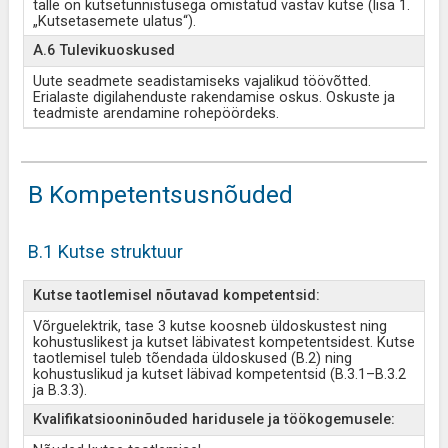
talle on kutsetunnistusega omistatud vastav kutse (lisa 1.
„Kutsetasemete ulatus“).
A.6 Tulevikuoskused
Uute seadmete seadistamiseks vajalikud töövõtted.
Erialaste digilahenduste rakendamise oskus. Oskuste ja
teadmiste arendamine rohepöördeks.
B Kompetentsusnõuded
B.1 Kutse struktuur
Kutse taotlemisel nõutavad kompetentsid:
Võrguelektrik, tase 3 kutse koosneb üldoskustest ning
kohustuslikest ja kutset läbivatest kompetentsidest. Kutse
taotlemisel tuleb tõendada üldoskused (B.2) ning
kohustuslikud ja kutset läbivad kompetentsid (B.3.1–B.3.2
ja B.3.3).
Kvalifikatsiooninõuded haridusele ja töökogemusele: