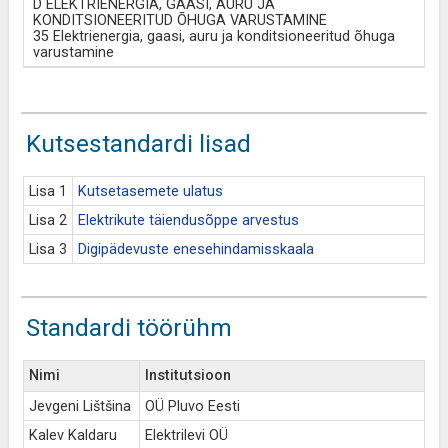
D ELEKTRIENERGIA, GAASI, AURU JA
KONDITSIONEERITUD ÕHUGA VARUSTAMINE
35 Elektrienergia, gaasi, auru ja konditsioneeritud õhuga
varustamine
Kutsestandardi lisad
Lisa 1
Kutsetasemete ulatus
Lisa 2
Elektrikute täiendusõppe arvestus
Lisa 3
Digipädevuste enesehindamisskaala
Standardi töörühm
Nimi
Institutsioon
Jevgeni Lištšina
OÜ Pluvo Eesti
Kalev Kaldaru
Elektrilevi OÜ