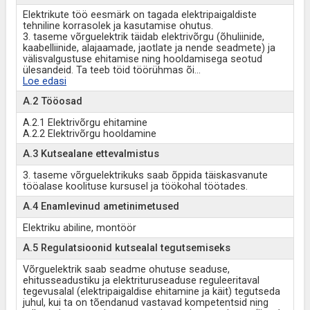
Elektrikute töö eesmärk on tagada elektripaigaldiste
tehniline korrasolek ja kasutamise ohutus.
3. taseme võrguelektrik täidab elektrivõrgu (õhuliinide,
kaabelliinide, alajaamade, jaotlate ja nende seadmete) ja
välisvalgustuse ehitamise ning hooldamisega seotud
ülesandeid. Ta teeb töid töörühmas õi
...
Loe edasi
A.2 Tööosad
A.2.1 Elektrivõrgu ehitamine
A.2.2 Elektrivõrgu hooldamine
A.3 Kutsealane ettevalmistus
3. taseme võrguelektrikuks saab õppida täiskasvanute
tööalase koolituse kursusel ja töökohal töötades.
A.4 Enamlevinud ametinimetused
Elektriku abiline, montöör
A.5 Regulatsioonid kutsealal tegutsemiseks
Võrguelektrik saab seadme ohutuse seaduse,
ehitusseadustiku ja elektrituruseaduse reguleeritaval
tegevusalal (elektripaigaldise ehitamine ja käit) tegutseda
juhul, kui ta on tõendanud vastavad kompetentsid ning