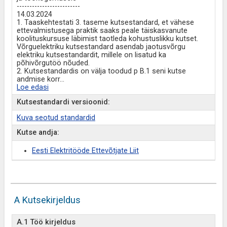
-------------------------
14.03.2024
1. Taaskehtestati 3. taseme kutsestandard, et vähese
ettevalmistusega praktik saaks peale täiskasvanute
koolituskursuse läbimist taotleda kohustuslikku kutset.
Võrguelektriku kutsestandard asendab jaotusvõrgu
elektriku kutsestandardit, millele on lisatud ka
põhivõrgutöö nõuded.
2. Kutsestandardis on välja toodud p B.1 seni kutse
andmise korr
...
Loe edasi
Kutsestandardi versioonid:
Kuva seotud standardid
Kutse andja:
Eesti Elektritööde Ettevõtjate Liit
A Kutsekirjeldus
A.1 Töö kirjeldus