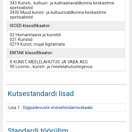
343 Kunsti-, kultuuri- ja kulinaariavaldkonna keskastme
spetsialistid
3435 Muud kunsti- ja kultuurivaldkonna keskastme
spetsialistid
ISCED klassifikaator:
02 Humanitaaria ja kunstid
021 Kunstid
0219 Kunst, mujal liigitamata
EMTAK klassifikaator:
R KUNST, MEELELAHUTUS JA VABA AEG
90 Loome-, kunsti- ja meelelahutustegevus
Kutsestandardi lisad
Lisa 1
Digipädevuste enesehindamisskaala
Standardi töörühm