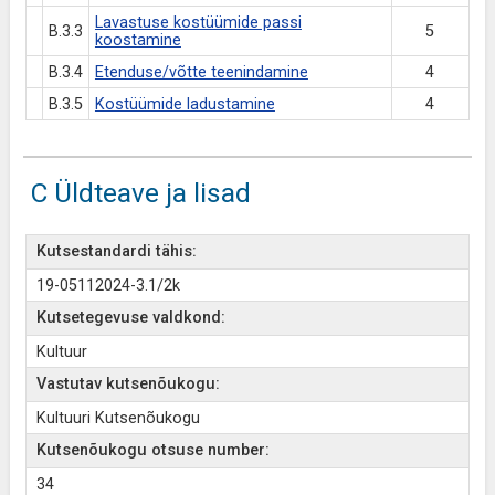
Lavastuse kostüümide passi
B.3.3
5
koostamine
B.3.4
Etenduse/võtte teenindamine
4
B.3.5
Kostüümide ladustamine
4
C Üldteave ja lisad
Kutsestandardi tähis:
19-05112024-3.1/2k
Kutsetegevuse valdkond:
Kultuur
Vastutav kutsenõukogu:
Kultuuri Kutsenõukogu
Kutsenõukogu otsuse number:
34