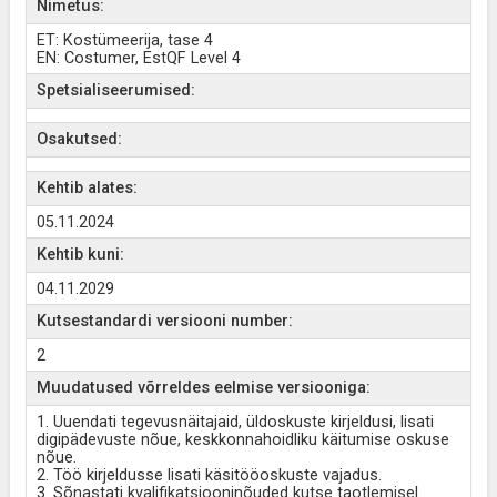
Nimetus:
ET: Kostümeerija, tase 4
EN: Costumer, EstQF Level 4
Spetsialiseerumised:
Osakutsed:
Kehtib alates:
05.11.2024
Kehtib kuni:
04.11.2029
Kutsestandardi versiooni number:
2
Muudatused võrreldes eelmise versiooniga:
1. Uuendati tegevusnäitajaid, üldoskuste kirjeldusi, lisati
digipädevuste nõue, keskkonnahoidliku käitumise oskuse
nõue.
2. Töö kirjeldusse lisati käsitööoskuste vajadus.
3. Sõnastati kvalifikatsiooninõuded kutse taotlemisel.