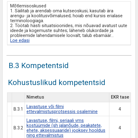
Mõtlemisoskused
1. Säilitab ja arendab oma kutseoskusi; kasutab ära
arengu- ja koolitusvõimalused; hoiab end kursis erialase
terminoloogiaga.
2. Töötab hästi situatsioonides, mis nõuavad avatust uute
ideede ja kogemuste suhtes; läheneb olukordade ja
probleemide lahendamisele loovalt; talub ebamäär
...
Loe edasi
B.3 Kompetentsid
Kohustuslikud kompetentsid
Nimetus
EKR tase
Lavastuse või filmi
B.3.1
4
ettevalmistusprotsessis osalemine
Lavastuse, filmi, seriaali vms
kostüümide (sh jalanõude, peakatete,
B.3.2
4
ehete, aksessuaaride) jooksev hooldus
ning ettevalmistus