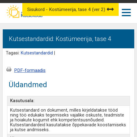
Sisukord - Kostümeerija, tase 4 (ver 2)
Kutsestandardid: Kostümeerija, tase 4
Tagasi:
Kutsestandardid
|
PDF-formaadis
Üldandmed
Kasutusala:
Kutsestandard on dokument, milles kirjeldatakse tööd
ning töö edukaks tegemiseks vajalike oskuste, teadmiste
ja hoiakute kogumit ehk kompetentsusnõudeid.
Kutsestandardeid kasutatakse õppekavade koostamiseks
ja kutse andmiseks.