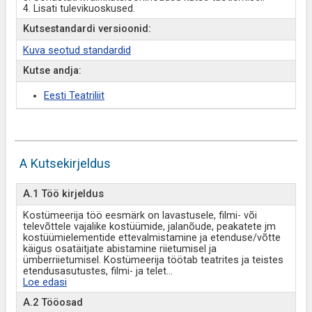
4. Lisati tulevikuoskused.
Kutsestandardi versioonid:
Kuva seotud standardid
Kutse andja:
Eesti Teatriliit
A Kutsekirjeldus
A.1 Töö kirjeldus
Kostümeerija töö eesmärk on lavastusele, filmi- või
televõttele vajalike kostüümide, jalanõude, peakatete jm
kostüümielementide ettevalmistamine ja etenduse/võtte
käigus osatäitjate abistamine riietumisel ja
ümberriietumisel. Kostümeerija töötab teatrites ja teistes
etendusasutustes, filmi- ja telet
...
Loe edasi
A.2 Tööosad