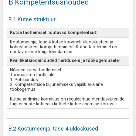
B Kompetentsusnõuded
B.1 Kutse struktuur
Kutse taotlemisel nõutavad kompetentsid:
Kostümeerija, tase 4 kutse koosneb üldoskustest ja
kohustuslikest kompetentsidest. Kutse taotlemisel on
nõutav nende kõigi tõendamine.
Kvalifikatsiooninõuded haridusele ja töökogemusele:
Nõuded kutse taotlemisel
Töömaailma taotlejale
1. Põhiharidus
2. Kompetentside kujunemiseks vajalik erialane
töökogemus
Kutse andmise korraldus on reguleeritud etenduskunstide
tugiteenuste kutseala kutsete kutse andmise korras.
B.2 Kostümeerija, tase 4 üldoskused