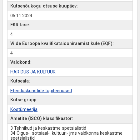
Kutsenõukogu otsuse kuupäev:
05.11.2024
EKR tase:
4
Viide Euroopa kvalifikatsiooniraamistikule (EQF):
4
Valdkond:
HARIDUS JA KULTUUR
Kutseala:
Etenduskunstide tugiteenused
Kutse grupp:
Kostümeerija
Ametite (ISCO) klassifikaator:
3 Tehnikud ja keskastme spetsialistid
34 Õigus-, sotsiaal-, kultuuri- jms valdkonna keskastme
spetsialistid