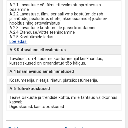
A.2.1 Lavastuse või filmi ettevalmistusprotsessis
osalemine
A.2.2 Lavastuse, filmi, seriaali vms kostüümide (sh
jalanõude, peakatete, ehete, aksessuaaride) jooksev
hooldus ning ettevalmistus
A.2.3 Lavastuse kostüümide passi koostamine
A.2.4 Etenduse/võtte teenindamine
A.2.5 Kostüümide ladus
...
Loe edasi
A.3 Kutsealane ettevalmistus
Tavaliselt on 4. taseme kostümeerijal keskharidus,
kutseoskused on omandatud töö käigus.
A.4 Enamlevinud ametinimetused
Kostümeerija, riietaja, riietur, platsikostümeerija.
A.6 Tulevikuoskused
Teave oskuste ja trendide kohta, mille tähtsus valdkonnas
kasvab.
Digioskused, käsitööoskused.