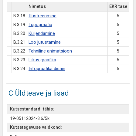
Nimetus
EKR tase
B.3.18
Illustreerimine
5
B.3.19
Tüpograafia
5
B.3.20
Küljendamine
5
B.3.21
Loo jutustamine
5
B.3.22
Tehniline animatsioon
5
B.3.23
Liikuv graafika
5
B.3.24
Infograafika disain
5
C Üldteave ja lisad
Kutsestandardi tähis:
19-05112024-3.6/5k
Kutsetegevuse valdkond: