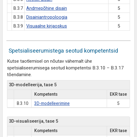
B.3.7
Andmepõhine disain
5
B.3.8
Disainiantropoloogia
5
B.3.9
Visuaalne kirjaoskus
5
Spetsialiseerumistega seotud kompetentsid
Kutse taotlemisel on nõutav vähemalt ühe
spetsialiseerumisega seotud kompetentsi B.3.10 – B.3.17
tõendamine.
3D-modelleerija, tase 5
Kompetents
EKR tase
B.3.10
3D-modelleerimine
5
3D-visualiseerija, tase 5
Kompetents
EKR tase