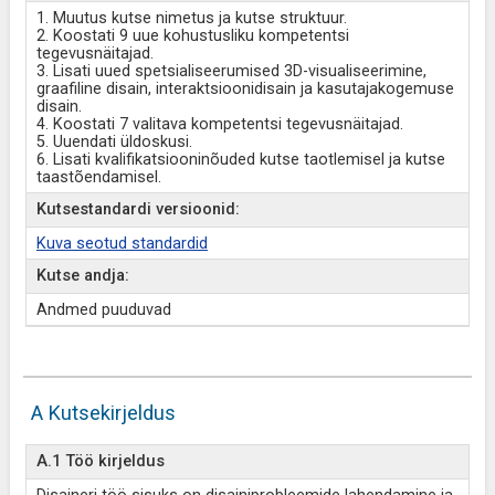
1. Muutus kutse nimetus ja kutse struktuur.
2. Koostati 9 uue kohustusliku kompetentsi
tegevusnäitajad.
3. Lisati uued spetsialiseerumised 3D-visualiseerimine,
graafiline disain, interaktsioonidisain ja kasutajakogemuse
disain.
4. Koostati 7 valitava kompetentsi tegevusnäitajad.
5. Uuendati üldoskusi.
6. Lisati kvalifikatsiooninõuded kutse taotlemisel ja kutse
taastõendamisel.
Kutsestandardi versioonid:
Kuva seotud standardid
Kutse andja:
Andmed puuduvad
A Kutsekirjeldus
A.1 Töö kirjeldus