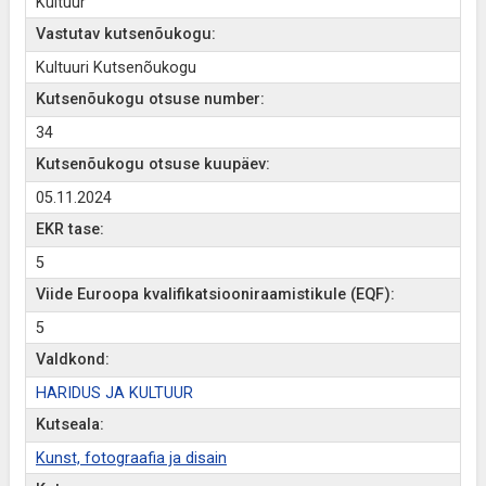
Kultuur
Vastutav kutsenõukogu:
Kultuuri Kutsenõukogu
Kutsenõukogu otsuse number:
34
Kutsenõukogu otsuse kuupäev:
05.11.2024
EKR tase:
5
Viide Euroopa kvalifikatsiooniraamistikule (EQF):
5
Valdkond:
HARIDUS JA KULTUUR
Kutseala:
Kunst, fotograafia ja disain