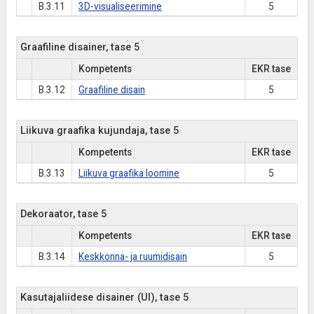
B.3.11
3D-visualiseerimine
5
Graafiline disainer, tase 5
Kompetents
EKR tase
B.3.12
Graafiline disain
5
Liikuva graafika kujundaja, tase 5
Kompetents
EKR tase
B.3.13
Liikuva graafika loomine
5
Dekoraator, tase 5
Kompetents
EKR tase
B.3.14
Keskkonna- ja ruumidisain
5
Kasutajaliidese disainer (UI), tase 5