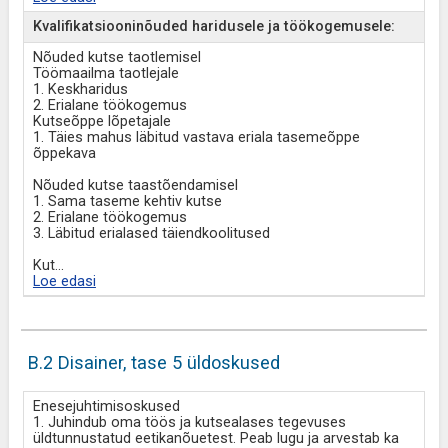
Kvalifikatsiooninõuded haridusele ja töökogemusele:
Nõuded kutse taotlemisel
Töömaailma taotlejale
1. Keskharidus
2. Erialane töökogemus
Kutseõppe lõpetajale
1. Täies mahus läbitud vastava eriala tasemeõppe
õppekava
Nõuded kutse taastõendamisel
1. Sama taseme kehtiv kutse
2. Erialane töökogemus
3. Läbitud erialased täiendkoolitused
Kut
...
Loe edasi
B.2 Disainer, tase 5 üldoskused
Enesejuhtimisoskused
1. Juhindub oma töös ja kutsealases tegevuses
üldtunnustatud eetikanõuetest. Peab lugu ja arvestab ka