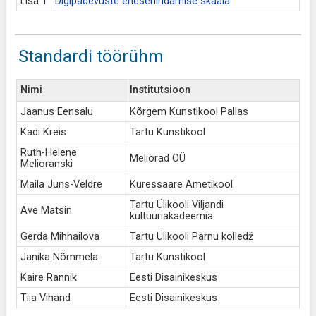
Lisa 1
Digipädevuste enesehindamise skaala
Standardi töörühm
Nimi
Institutsioon
Jaanus Eensalu
Kõrgem Kunstikool Pallas
Kadi Kreis
Tartu Kunstikool
Ruth-Helene
Meliorad OÜ
Melioranski
Maila Juns-Veldre
Kuressaare Ametikool
Tartu Ülikooli Viljandi
Ave Matsin
kultuuriakadeemia
Gerda Mihhailova
Tartu Ülikooli Pärnu kolledž
Janika Nõmmela
Tartu Kunstikool
Kaire Rannik
Eesti Disainikeskus
Tiia Vihand
Eesti Disainikeskus