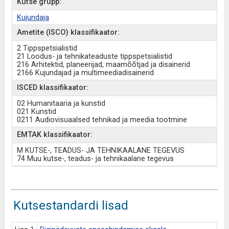
Kutse grupp:
Kujundaja
Ametite (ISCO) klassifikaator:
2 Tippspetsialistid
21 Loodus- ja tehnikateaduste tippspetsialistid
216 Arhitektid, planeerijad, maamõõtjad ja disainerid
2166 Kujundajad ja multimeediadisainerid
ISCED klassifikaator:
02 Humanitaaria ja kunstid
021 Kunstid
0211 Audiovisuaalsed tehnikad ja meedia tootmine
EMTAK klassifikaator:
M KUTSE-, TEADUS- JA TEHNIKAALANE TEGEVUS
74 Muu kutse-, teadus- ja tehnikaalane tegevus
Kutsestandardi lisad