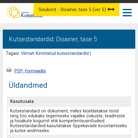
Sisukord - Disainer, tase 5 (ver 5)
Kutsestandardid: Disainer, tase 5
Tagasi:
Viimati Kinnitatud kutsestandardid
|
PDF-formaadis
Üldandmed
Kasutusala:
Kutsestandard on dokument, milles kirjeldatakse tööd
ning töö edukaks tegemiseks vajalike oskuste, teadmiste
ja hoiakute kogumit ehk kompetentsusnõudeid.
Kutsestandardeid kasutatakse õppekavade koostamiseks
ja kutse andmiseks.