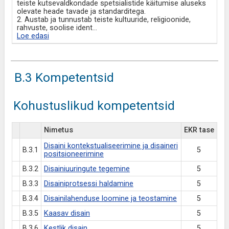
teiste kutsevaldkondade spetsialistide käitumise aluseks
olevate heade tavade ja standarditega.
2. Austab ja tunnustab teiste kultuuride, religioonide,
rahvuste, soolise ident
...
Loe edasi
B.3 Kompetentsid
Kohustuslikud kompetentsid
Nimetus
EKR tase
Disaini kontekstualiseerimine ja disaineri
B.3.1
5
positsioneerimine
B.3.2
Disainiuuringute tegemine
5
B.3.3
Disainiprotsessi haldamine
5
B.3.4
Disainilahenduse loomine ja teostamine
5
B.3.5
Kaasav disain
5
B.3.6
Kestlik disain
5