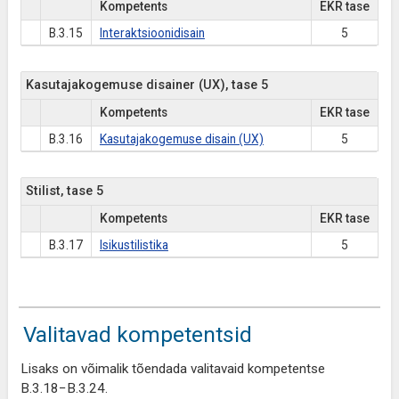
Kompetents
EKR tase
B.3.15
Interaktsioonidisain
5
Kasutajakogemuse disainer (UX), tase 5
Kompetents
EKR tase
B.3.16
Kasutajakogemuse disain (UX)
5
Stilist, tase 5
Kompetents
EKR tase
B.3.17
Isikustilistika
5
Valitavad kompetentsid
Lisaks on võimalik tõendada valitavaid kompetentse
B.3.18−B.3.24.