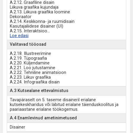
A.2.12. Graafiline disain
Liikuva graafika kujundaja
A.2.13. Liikuva graafika loomine
Dekoraator
A.2.14. Keskkonna- ja ruumidisain
Kasutajaliidese disainer (UI)
A.2.15. Interaktsioo
...
Loe edasi
Valitavad tööosad
A.2.18. Illustreerimine
A.2.19. Tüpograafia
A.2.20. Küljendamine
A.2.21. Loo jutustamine
A.2.22. Tehniline animatsioon
A.2.23. Liikuv graafika
A.2.24. Infograafika disain
A.3 Kutsealane ettevalmistus
Tavapäraselt on 5. taseme disaineril erialane
kutsekeskharidus või läbitud erialane täienduskoolitus ja
paariaastane erialane töökogemus.
A.4 Enamlevinud ametinimetused
Disainer