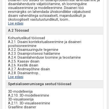
Disaineri töö sisuks on disainiprobleemide lahendamine ja
disainilahenduste väljatöötamine, sh loominguline
visualiseerimine ja modelleerimine. Disaineri töö
eesmärgiks on lahendada ühiskondlikke väljakutseid
disaini vahenditega sotsiaalselt, majanduslikult ja
ökoloogiliselt vastutustundlikult, loom
...
Loe edasi
A.2 Tööosad
Kohustuslikud tööosad
A.2.1. Disaini kontekstualiseerimine ja disaineri
positsioneerimine
A.2.2. Disainiuuringute tegemine
A.2.3. Disainiprotsessi haldamine
A.2.4. Disainilahenduse loomine ja teostamine
A.2.5. Kaasav disain
A.2.6. Kestlik disain
A.2.7. Andmepõhine disain
A.2.8. Disainiantrop
...
Loe edasi
Spetsialiseerumisega seotud tööosad
3D-modelleerija
A.2.10. 3D-modelleerimine
3D-visualiseerija
A.2.11. 3D-visualiseerimine
Graafiline disainer