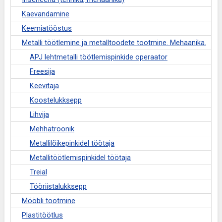
Kaevandamine
Keemiatööstus
Metalli töötlemine ja metalltoodete tootmine. Mehaanika.
APJ lehtmetalli töötlemispinkide operaator
Freesija
Keevitaja
Koostelukksepp
Lihvija
Mehhatroonik
Metallilõikepinkidel töötaja
Metallitöötlemispinkidel töötaja
Treial
Tööriistalukksepp
Mööbli tootmine
Plastitöötlus