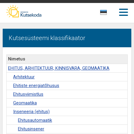
Kutsesüsteemi klassifikaator
Nimetus
EHITUS, ARHITEKTUUR, KINNISVARA, GEOMAATIKA
Arhitektuur
Ehitiste energiatõhusus
Ehitusviimistlus
Geomaatika
Inseneeria (ehitus)
Ehitusautomaatik
Ehitusinsener