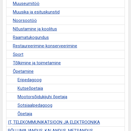
Muuseumitöö
Muusika ja esituskunstid
Noorsootöö
Nõustamine ja koolitus
Raamatukogundus
Restaureerimine-konserveerimine
Sport
Tõlkimine ja toimetamine
Õpetamine
Eripedagoog
Kutseõpetaja
Mootorsõidukijuhi õpetaja
Sotsiaalpedagoog
Õpetaja
IT, TELEKOMMUNIKATSIOON JA ELEKTROONIKA
PÕLLUMAJANDUS, KALANDUS, METSANDUS,