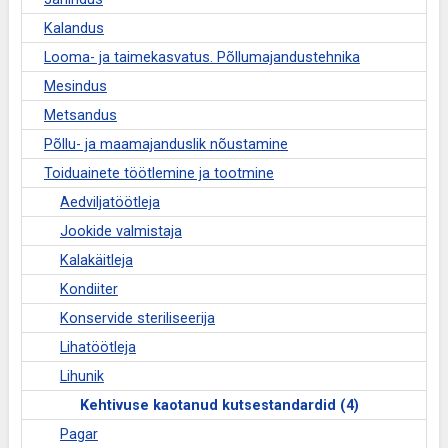
Kalandus
Looma- ja taimekasvatus. Põllumajandustehnika
Mesindus
Metsandus
Põllu- ja maamajanduslik nõustamine
Toiduainete töötlemine ja tootmine
Aedviljatöötleja
Jookide valmistaja
Kalakäitleja
Kondiiter
Konservide steriliseerija
Lihatöötleja
Lihunik
Kehtivuse kaotanud kutsestandardid (4)
Pagar