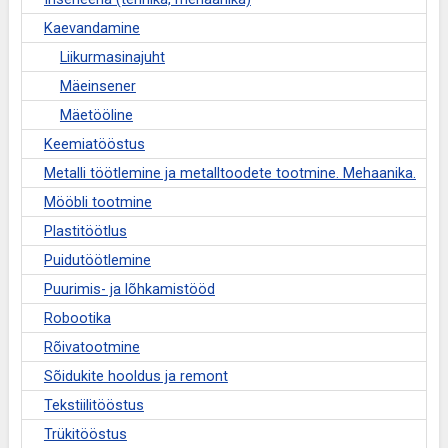
Kaevandamine
Liikurmasinajuht
Mäeinsener
Mäetööline
Keemiatööstus
Metalli töötlemine ja metalltoodete tootmine. Mehaanika.
Mööbli tootmine
Plastitöötlus
Puidutöötlemine
Puurimis- ja lõhkamistööd
Robootika
Rõivatootmine
Sõidukite hooldus ja remont
Tekstiilitööstus
Trükitööstus