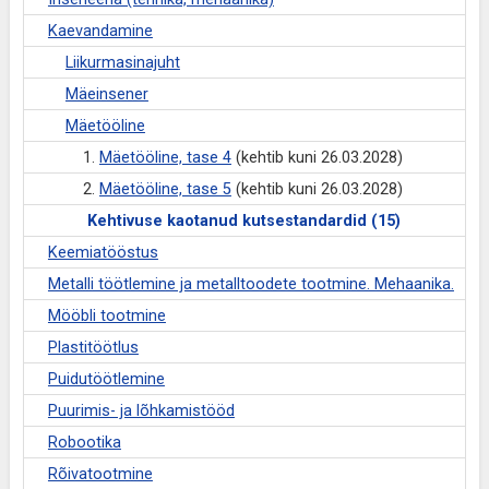
Kaevandamine
Liikurmasinajuht
Mäeinsener
Mäetööline
1.
Mäetööline, tase 4
(kehtib kuni 26.03.2028)
2.
Mäetööline, tase 5
(kehtib kuni 26.03.2028)
Kehtivuse kaotanud kutsestandardid (15)
Keemiatööstus
Metalli töötlemine ja metalltoodete tootmine. Mehaanika.
Mööbli tootmine
Plastitöötlus
Puidutöötlemine
Puurimis- ja lõhkamistööd
Robootika
Rõivatootmine