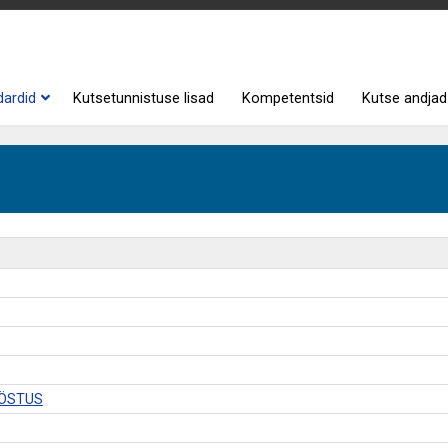
dardid
Kutsetunnistuse lisad
Kompetentsid
Kutse andjad
ÖÖSTUS