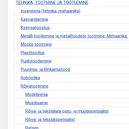
TEHNIKA, TOOTMINE JA TÖÖTLEMINE
Inseneeria (tehnika, mehaanika)
Kaevandamine
Keemiatööstus
Metalli töötlemine ja metalltoodete tootmine. Mehaanika.
Mööbli tootmine
Plastitöötlus
Puidutöötlemine
Puurimis- ja lõhkamistööd
Robootika
Rõivatootmine
Modelleerija
Moedisainer
Rõiva- ja tekstiiliala ostu- ja müügispetsialist
Rõiva- ja tekstiilispetsialist
Rätsep