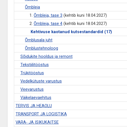
Õmbleja
1.
Õmbleja, tase 3
(kehtib kuni 18.04.2027)
2.
Õmbleja, tase 4
(kehtib kuni 18.04.2027)
Kehtivuse kaotanud kutsestandardid (17)
Õmblusala juht
Õmblustehnoloog
Sõidukite hooldus ja remont
Tekstiilitööstus
Trükitööstus
Vedelkütuste varustus
Veevarustus
Väikelaevaehitus
TERVIS JA HEAOLU
TRANSPORT JA LOGISTIKA
VARA- JA ISIKUKAITSE