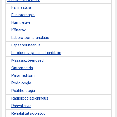
Farmaatsia
Füsioteraapia
Hambaravi
Kõneravi
Laboratoorne analüüs
Lapsehoiuteenus
Loodusravi ja täiendmeditsiin
Massaažiteenused
Optomeetria
Parameditsiin
Podoloogia
Psühholoogia
Radioloogiateenindus
Rahvatervis
Rehabilitatsioonitöö