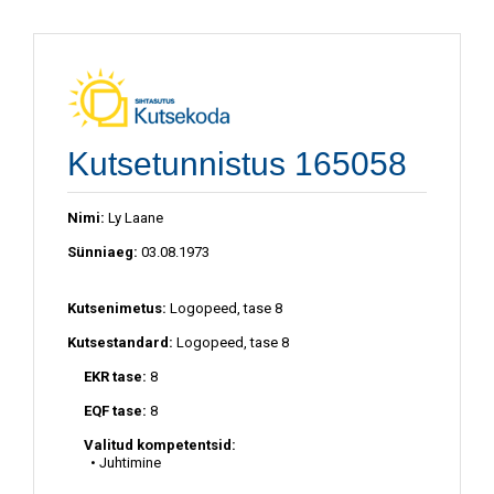
Kutsetunnistus 165058
Nimi:
Ly Laane
Sünniaeg:
03.08.1973
Kutsenimetus:
Logopeed, tase 8
Kutsestandard:
Logopeed, tase 8
EKR tase:
8
EQF tase:
8
Valitud kompetentsid:
• Juhtimine