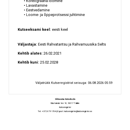
• Koreograafia loomine
• Lavastamine
• Eestvedamine
• Loome- ja õppeprotsessi juhtimine
Kutseeksami keel:
eesti keel
Väljastaja:
Eesti Rahvatantsu ja Rahvamuusika Selts
Kehtib alates:
26.02.2021
Kehtib kuni:
25.02.2028
Väljatrükk Kutseregistrist seisuga: 06.08.2026 05:59
Sihtasutus Kutsekoda
Mustamäe tee 16, 10617 Tallinn
Kutseregister
Tel: +372 679 1704 | E-post:
kutseregister@kutseregister.ee