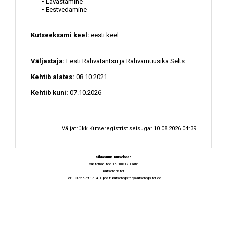
• Lavastamine
• Eestvedamine
Kutseeksami keel:
eesti keel
Väljastaja:
Eesti Rahvatantsu ja Rahvamuusika Selts
Kehtib alates:
08.10.2021
Kehtib kuni:
07.10.2026
Väljatrükk Kutseregistrist seisuga: 10.08.2026 04:39
Sihtasutus Kutsekoda
Mustamäe tee 16, 10617 Tallinn
Kutseregister
Tel: +372 679 1704 | E-post:
kutseregister@kutseregister.ee