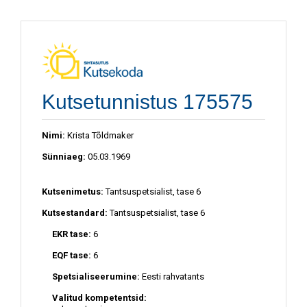
Kutsetunnistus 175575
Nimi:
Krista Tõldmaker
Sünniaeg:
05.03.1969
Kutsenimetus:
Tantsuspetsialist, tase 6
Kutsestandard:
Tantsuspetsialist, tase 6
EKR tase:
6
EQF tase:
6
Spetsialiseerumine:
Eesti rahvatants
Valitud kompetentsid: