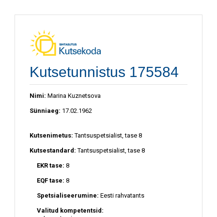
Kutsetunnistus 175584
Nimi:
Marina Kuznetsova
Sünniaeg:
17.02.1962
Kutsenimetus:
Tantsuspetsialist, tase 8
Kutsestandard:
Tantsuspetsialist, tase 8
EKR tase:
8
EQF tase:
8
Spetsialiseerumine:
Eesti rahvatants
Valitud kompetentsid: