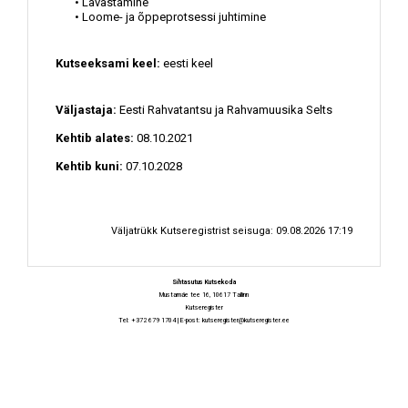
• Lavastamine
• Loome- ja õppeprotsessi juhtimine
Kutseeksami keel:
eesti keel
Väljastaja:
Eesti Rahvatantsu ja Rahvamuusika Selts
Kehtib alates:
08.10.2021
Kehtib kuni:
07.10.2028
Väljatrükk Kutseregistrist seisuga: 09.08.2026 17:19
Sihtasutus Kutsekoda
Mustamäe tee 16, 10617 Tallinn
Kutseregister
Tel: +372 679 1704 | E-post:
kutseregister@kutseregister.ee