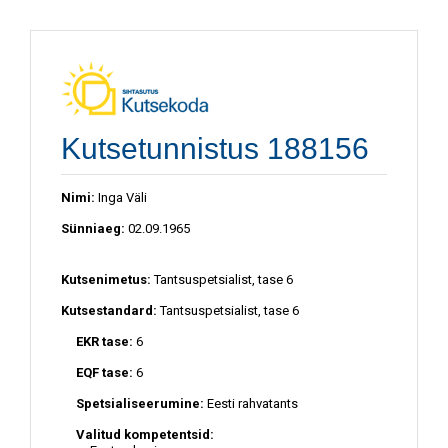
Kutsetunnistus 188156
Nimi:
Inga Väli
Sünniaeg:
02.09.1965
Kutsenimetus:
Tantsuspetsialist, tase 6
Kutsestandard:
Tantsuspetsialist, tase 6
EKR tase:
6
EQF tase:
6
Spetsialiseerumine:
Eesti rahvatants
Valitud kompetentsid: