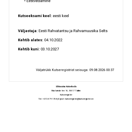
• Eestvedamine
Kutseeksami keel:
eesti keel
Väljastaja:
Eesti Rahvatantsu ja Rahvamuusika Selts
Kehtib alates:
04.10.2022
Kehtib kuni:
03.10.2027
Väljatrükk Kutseregistrist seisuga: 09.08.2026 00:37
Sihtasutus Kutsekoda
Mustamäe tee 16, 10617 Tallinn
Kutseregister
Tel: +372 679 1704 | E-post:
kutseregister@kutseregister.ee